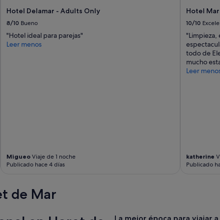
y
Hotel Delamar - Adults Only
Hotel Mar
a
q
8/10
Bueno
10/10
Excele
u
"Hotel ideal para parejas"
"Limpieza, 
e
Leer menos
espectacula
e
todo de El
s
mucho esta
t
Leer meno
á
v
i
e
j
i
t
o
y
l
Migueo
Viaje de 1 noche
katherine
V
a
Publicado hace 4 días
Publicado ha
T
V
et de Mar
n
o
f
u
La mejor época para viajar a