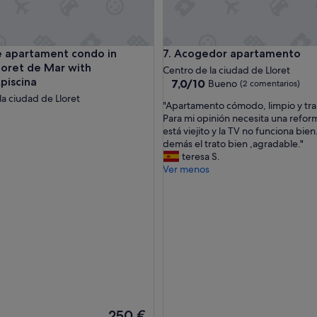
 Wi-Fi y aire acondicionado
partament condo in serene Lloret de Mar with parking&piscin
Acogedor apartamento
le apartament condo in
7. Acogedor apartamento
loret de Mar with
Centro de la ciudad de Lloret
piscina
7.0
7,0/10
Bueno
(2 comentarios)
sobre
la ciudad de Lloret
"
"Apartamento cómodo, limpio y tra
10,
A
Para mi opinión necesita una refor
Bueno,
p
está viejito y la TV no funciona bien.
(2 comentarios)
a
demás el trato bien ,agradable."
r
teresa S.
t
Ver menos
a
m
e
n
t
o
c
ó
m
o
d
El
250 €