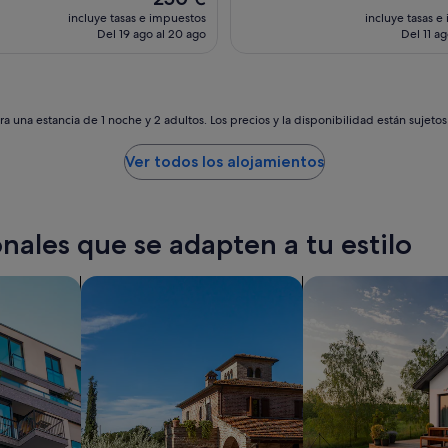
o
precio
incluye tasas e impuestos
incluye tasas e
,
actual
Del 19 ago al 20 ago
Del 11 ag
l
es
i
de
m
250 €
p
i
a una estancia de 1 noche y 2 adultos. Los precios y la disponibilidad están sujeto
o
y
Ver todos los alojamientos
t
r
a
n
nales que se adapten a tu estilo
q
u
i
os
Buscar villas
buscar casas de vac
l
o
.
P
a
r
a
m
i