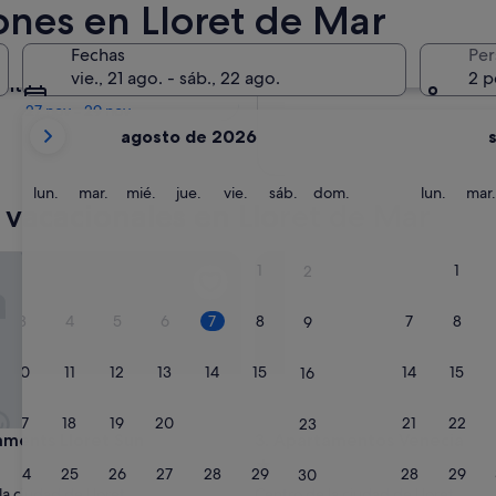
ones en Lloret de Mar
En dos meses
Fechas
Per
2 oct - 4 oct
vie., 21 ago. - sáb., 22 ago.
2 p
entro de cuatro meses
27 nov - 29 nov
Tus
agosto de 2026
meses
actuales
son
lunes
martes
miércoles
jueves
viernes
sábado
domingo
lunes
lun.
mar.
mié.
jue.
vie.
sáb.
dom.
lun.
mar.
 vacacionales en Lloret de Mar
August
de
2026
nts Lloret Sun
Apartamentos Venecia
1
1
2
y
September
3
4
5
6
7
8
7
8
9
de
2026.
10
11
12
13
14
15
14
15
16
17
18
19
20
21
22
21
22
23
nts Lloret Sun
Apartamentos Venecia
aments Lloret Sun
3. Apartamentos Venecia
nto
Alojamiento
24
25
26
27
28
29
28
29
30
de
la ciudad de Lloret
Centro de la ciudad de Lloret