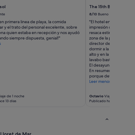
n
sol
The 15th Boutique Hot
d
nte
8/10
Bueno
à
n
en primera linea de playa, la comida
"El hotel en general nos
o
r y el trato del personal excelente, sobre
impresión de un montón 
t
ena quien estaba en recepción y nos ayudó
resaca estirados y durmi
r
ndo siempre dispuesta, genial!"
zona de la piscina. Así es
e
s
director de un hotel bou
d
dormir a la calle. La hab
e
alto y en la esquina, sin 
m
lavabo bastante pequeñ
a
El desayuno sorprenden
n
En resumen, me gustó e
d
porque detesto Lloret."
e
Leer menos
d
e
r
iaje de 1 noche
Octavio
Viaje de 1 noche
ce 13 días
Publicado hace 13 días
é
s
e
r
v
a
 Lloret de Mar
t