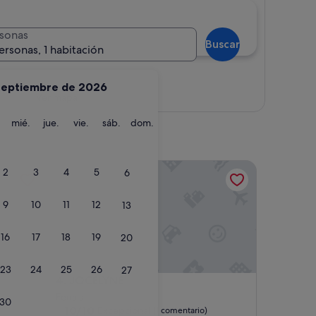
sonas
Buscar
ersonas, 1 habitación
septiembre de 2026
Ver mapa
martes
miércoles
jueves
viernes
sábado
domingo
mié.
jue.
vie.
sáb.
dom.
JOCELYNE
2
3
4
5
6
9
10
11
12
13
16
17
18
19
20
23
24
25
26
27
JOCELYNE
4. JOCELYNE
Fenals
30
10.0
10/10
Excepcional
(1 comentario)