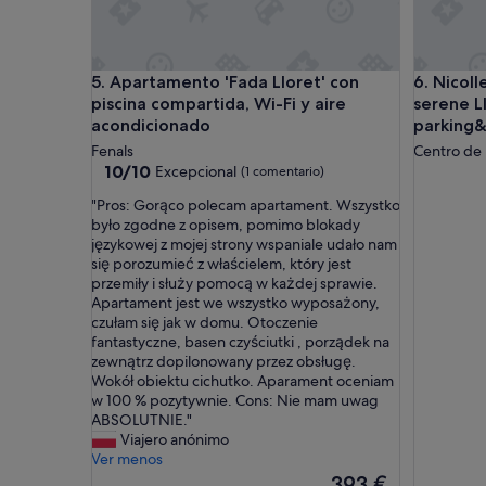
a
p
r
á
Apartamento 'Fada Lloret' con piscina compartida,
Nicolle a
5. Apartamento 'Fada Lloret' con
6. Nicol
c
piscina compartida, Wi-Fi y aire
serene L
t
acondicionado
parking&
i
Fenals
Centro de 
c
10.0
10/10
a
Excepcional
(1 comentario)
sobre
m
"
"Pros: Gorąco polecam apartament. Wszystko
10,
e
P
było zgodne z opisem, pomimo blokady
Excepcional,
n
r
językowej z mojej strony wspaniale udało nam
(1 comentario)
t
o
się porozumieć z właścielem, który jest
e
s
przemiły i służy pomocą w każdej sprawie.
l
:
Apartament jest we wszystko wyposażony,
o
G
czułam się jak w domu. Otoczenie
s
o
fantastyczne, basen czyściutki , porządek na
e
r
zewnątrz dopilonowany przez obsługę.
m
ą
Wokół obiektu cichutko. Aparament oceniam
p
c
w 100 % pozytywnie. Cons: Nie mam uwag
l
o
ABSOLUTNIE."
e
p
Viajero anónimo
a
o
Ver menos
d
l
El
393 €
o