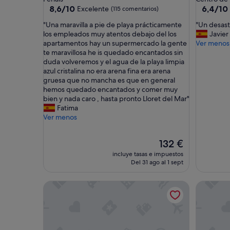
3.0 estrellas
3.0 estrel
8.6
6.4
8,6/10
6,4/10
Excelente
(115 comentarios)
sobre
sobre
"
"
"Una maravilla a pie de playa prácticamente
"Un desast
10,
10,
U
U
los empleados muy atentos debajo del los
Javier
Excelente,
(61 come
n
n
apartamentos hay un supermercado la gente
Ver menos
(115 comentarios)
a
d
te maravillosa he is quedado encantados sin
m
e
duda volveremos y el agua de la playa limpia
a
s
azul cristalina no era arena fina era arena
r
a
gruesa que no mancha es que en general
a
s
hemos quedado encantados y comer muy
v
t
bien y nada caro , hasta pronto Lloret del Mar"
i
r
Fatima
l
e
Ver menos
l
"
a
El
132 €
a
precio
p
incluye tasas e impuestos
actual
i
Del 31 ago al 1 sept
es
e
de
d
Apartamento 'Fada Lloret' con piscina compartida,
Nicolle a
132 €
e
p
l
a
y