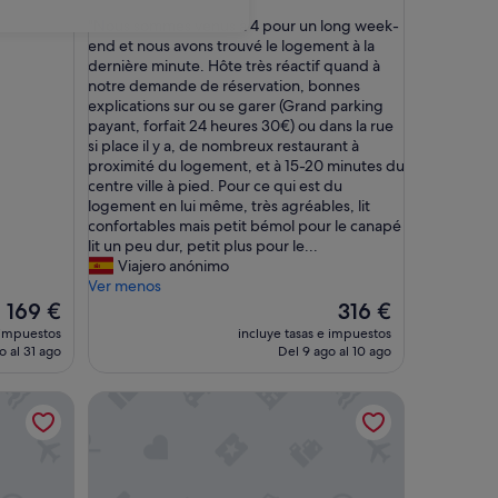
sobre
"
"Nous sommes venus à 4 pour un long week-
10,
N
end et nous avons trouvé le logement à la
Excepcional,
o
dernière minute. Hôte très réactif quand à
(1 comentario)
u
notre demande de réservation, bonnes
s
explications sur ou se garer (Grand parking
s
payant, forfait 24 heures 30€) ou dans la rue
o
si place il y a, de nombreux restaurant à
m
proximité du logement, et à 15-20 minutes du
m
centre ville à pied. Pour ce qui est du
e
logement en lui même, très agréables, lit
s
confortables mais petit bémol pour le canapé
v
lit un peu dur, petit plus pour le...
e
Viajero anónimo
n
Ver menos
u
El
El
169 €
316 €
s
precio
precio
 impuestos
incluye tasas e impuestos
à
actual
actual
o al 31 ago
Del 9 ago al 10 ago
4
es
es
p
de
de
a
Verito’s Sweet Escape
o
169 €
316 €
u
r
u
n