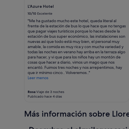
a
k
d
L'Azure Hotel
a
o
10/10
Excelente
d
l
y
"Me ha gustado mucho este hotel, queda literal al
a
j
frente de la estación de bus lo que hace que no tengas
g
ę
que pagar viajes turísticos porque lo haces desde la
e
z
estación de bus super económico, las instalaciones son
n
y
nuevas así que todo está muy bien, el personal muy
t
k
amable, la comida es muy rica y con mucha variedad y
e
o
todas las noches en verano hay arriba en la terraza algo
t
w
para hacer, y vi que para los niños hay un montón de
e
e
cosas que hacer a diario, vimos un mago que nos
m
j
encantó. Fuimos tres noches y nos arrepentimos, hay
a
z
que ir mínimo cinco.. Volveremos.."
r
m
Leer menos
a
o
v
j
i
e
Rosa
Viaje de 3 noches
l
Publicado hace 4 días
j
l
s
o
t
s
Más información sobre Llor
r
a
o
h
n
e
y