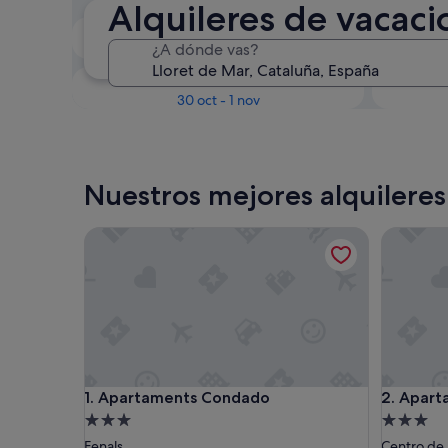
Alquileres de vacaci
En dos semanas
¿A dónde vas?
21 ago - 23 ago
Dentro de tres meses
D
30 oct - 1 nov
Nuestros mejores alquileres
Apartaments Condado
Apartame
Apartaments Condado
Apartame
1. Apartaments Condado
2. Apart
Alojamiento
Alojamie
de
de
Fenals
Centro de 