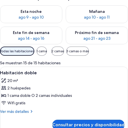
Consulta la disponibilidad para esta noche, ago 9 - ago 10
Consulta la disponibilidad par
Esta noche
Mañana
ago 9 - ago 10
ago 10 - ago 11
Consulta la disponibilidad para este fin de semana, ago 14 - a
Consulta la disponibilidad par
Este fin de semana
Próximo fin de semana
ago 14 - ago 16
ago 21 - ago 23
Filtros
Todas las habitaciones
1 cama
2 camas
3 camas o más
disponibles
para
Se muestran 15 de 15 habitaciones
las
Abrir
Un dormitorio ordenado con una cama, 
8
Habitación doble
habitaciones
todas
20 m²
las
2 huéspedes
fotos
de
1 cama doble O 2 camas individuales
Habitación
Wifi gratis
doble
Más
Ver más detalles
detalles
de
Consultar precios y disponibilidad
Habitación