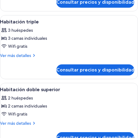
Consultar precios y disponibilidad
Habitación
individual
doble
de
Abrir
Un dormitorio ordenado con una cama, 
6
uso
Habitación triple
todas
individual
3 huéspedes
las
3 camas individuales
fotos
de
Wifi gratis
Habitación
Más
Ver más detalles
triple
detalles
de
Consultar precios y disponibilidad
Habitación
triple
Abrir
Un balcón con barandilla de vidrio, una
3
Habitación doble superior
todas
2 huéspedes
las
2 camas individuales
fotos
de
Wifi gratis
Habitación
Más
Ver más detalles
doble
detalles
de
superior
Consultar precios y disponibilidad