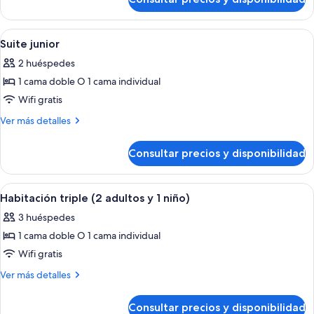
Habitación
doble
superior
Abrir
Un dormitorio ordenado con una cama, 
10
Suite junior
todas
2 huéspedes
las
1 cama doble O 1 cama individual
fotos
de
Wifi gratis
Suite
Más
Ver más detalles
junior
detalles
de
Consultar precios y disponibilidad
Suite
junior
Abrir
Un dormitorio ordenado con una cama, 
6
Habitación triple (2 adultos y 1 niño)
todas
3 huéspedes
las
1 cama doble O 1 cama individual
fotos
de
Wifi gratis
Habitación
Más
Ver más detalles
triple
detalles
de
(2
Consultar precios y disponibilidad
Habitación