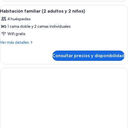
y
(3
Abrir
Un dormitorio ordenado con una cama, 
8
1
adultos
Habitación familiar (2 adultos y 2 niños)
todas
y
niño)
4 huéspedes
1
las
niño)
1 cama doble y 2 camas individuales
fotos
de
Wifi gratis
Habitación
Más
Ver más detalles
familiar
detalles
de
(2
Consultar precios y disponibilidad
Habitación
adultos
familiar
y
(2
2
adultos
y
niños)
2
niños)