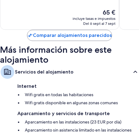
ciudad
Vacance
10,
10,
de
Centro
Muy
Muy
El
65 €
Lloret
de
bueno,
bueno,
precio
incluye tasas e impuestos
la
172 comentarios
194 com
actual
Del 6 sept al 7 sept
ciudad
es
de
de
Comparar alojamientos parecidos
Lloret
65 €
Más información sobre este
alojamiento
Servicios del alojamiento
Internet
Wifi gratis en todas las habitaciones
Wifi gratis disponible en algunas zonas comunes
Aparcamiento y servicios de transporte
Aparcamiento en las instalaciones (23 EUR por día)
Aparcamiento sin asistencia limitado en las instalaciones