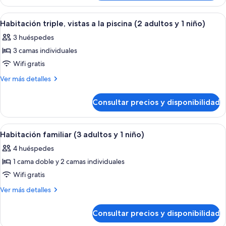
triple,
la
vistas
Abrir
Un dormitorio ordenado con una cama, 
7
piscina
a
Habitación triple, vistas a la piscina (2 adultos y 1 niño)
todas
la
(3
3 huéspedes
piscina
las
adults)
(3
3 camas individuales
fotos
adults)
de
Wifi gratis
Habitación
Más
Ver más detalles
triple,
detalles
de
vistas
Consultar precios y disponibilidad
Habitación
a
triple,
la
vistas
Abrir
Un dormitorio ordenado con una cama, 
8
piscina
a
Habitación familiar (3 adultos y 1 niño)
todas
la
(2
4 huéspedes
piscina
las
adultos
(2
1 cama doble y 2 camas individuales
fotos
y
adultos
de
Wifi gratis
y
1
Habitación
1
Más
Ver más detalles
niño)
niño)
familiar
detalles
de
(3
Consultar precios y disponibilidad
Habitación
adultos
familiar