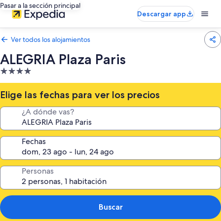
Pasar a la sección principal
Descargar app
Ver todos los alojamientos
ALEGRIA Plaza Paris
Alojamiento
de
4.0 estrellas
Elige las fechas para ver los precios
¿A dónde vas?
Fechas
Personas
Buscar