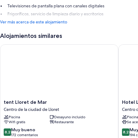
Televisiones de pantalla plana con canales digitales
Frigoríficos, servicio de limpieza diario y escritorios
Ver más acerca de este alojamiento
Alojamientos similares
tent Lloret de Mar
Hotel Ll
tent
Hotel
tent Lloret de Mar
Hotel 
Lloret
Lloret
Centro de la ciudad de Lloret
Centro d
de
Santa
Piscina
Desayuno incluido
Piscin
Mar
Rosa
Wifi gratis
Restaurante
Se ace
Centro
by
de
Pierre
8.2
8.2
Muy bueno
Muy
8,2
8,2
la
&
sobre
sobre
172 comentarios
194 