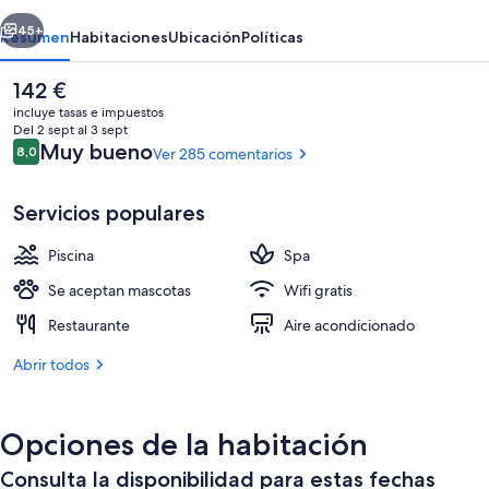
erior
Siguiente
45+
Resumen
Habitaciones
Ubicación
Políticas
El
142 €
precio
incluye tasas e impuestos
actual
Del 2 sept al 3 sept
es
Comentarios
Muy bueno
8,0
Ver 285 comentarios
8,0 de 10
de
142 €
Servicios populares
Piscina
Spa
Vistas desde la habitación
Se aceptan mascotas
Wifi gratis
Restaurante
Aire acondicionado
Abrir todos
Opciones de la habitación
Consulta la disponibilidad para estas fechas