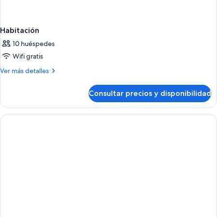
Habitación
10 huéspedes
Wifi gratis
Más
Ver más detalles
detalles
de
Consultar precios y disponibilidad
Habitación