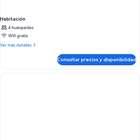
Habitación
4 huéspedes
Wifi gratis
Más
Ver más detalles
detalles
de
Consultar precios y disponibilidad
Habitación