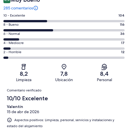
285 comentarios
104
10 - Excelente
104
comentarios
116
8 - Bueno
116
de
comentarios
un
36
6 - Normal
36
de
total
comentarios
un
17
4 - Mediocre
17
de
de
total
comentarios
285
un
12
2 - Horrible
12
de
de
con
total
comentarios
285
un
una
de
de
con
total
puntuación
285
un
una
de
8,2
7,8
8,4
de
con
total
puntuación
285
Limpieza
Ubicación
Personal
10
una
de
de
con
Comentarios
-
puntuación
285
8
Comentario verificado
una
Excelente
de
con
-
puntuación
10/10 Excelente
6
una
Bueno
de
-
puntuación
Valentín
4
Normal
15 de abr de 2026
de
-
2
Aspectos positivos: Limpieza, personal, servicios y instalaciones y
Mediocre
-
estado del alojamiento