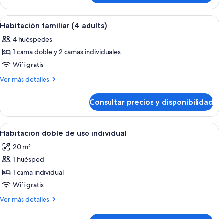
doble
Abrir
Un dormitorio ordenado con una cama, 
8
Habitación familiar (4 adults)
todas
4 huéspedes
las
1 cama doble y 2 camas individuales
fotos
de
Wifi gratis
Habitación
Más
Ver más detalles
familiar
detalles
de
(4
Consultar precios y disponibilidad
Habitación
adults)
familiar
(4
Abrir
Un dormitorio ordenado con una cama, 
8
adults)
Habitación doble de uso individual
todas
20 m²
las
1 huésped
fotos
de
1 cama individual
Habitación
Wifi gratis
doble
Más
Ver más detalles
de
detalles
uso
de