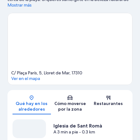
la región, acércate a Playa de Lloret de Mar o a Playa de Fenals.
Mostrar más
Museo del Mar y Parque acuático Water World también
merecen la pena. Te encantará explorar la zona y vivir aventuras
en el agua con tu opción favorita (¿qué tal vela?). También
puedes animarte a probar actividades como el golf.
Ver guía de
viaje de Lloret de Mar
C/ Plaça París, 5, Lloret de Mar, 17310
Ver en el mapa
Mapa
Qué hay en los
Cómo moverse
Restaurantes
alrededores
por la zona
Iglesia de Sant Romà
A 3 min a pie
- 0.3 km