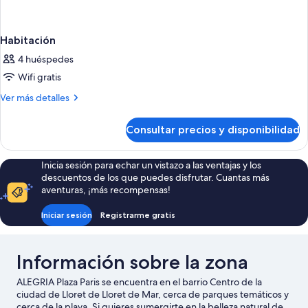
Habitación
4 huéspedes
Wifi gratis
Más
Ver más detalles
detalles
de
Consultar precios y disponibilidad
Habitación
Inicia sesión para echar un vistazo a las ventajas y los
descuentos de los que puedes disfrutar. Cuantas más
aventuras, ¡más recompensas!
Iniciar sesión
Registrarme gratis
Información sobre la zona
ALEGRIA Plaza Paris se encuentra en el barrio Centro de la
ciudad de Lloret de Lloret de Mar, cerca de parques temáticos y
cerca de la playa. Si quieres sumergirte en la belleza natural de