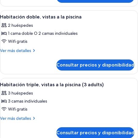
adultos
triple
y
(2
Abrir
Un dormitorio ordenado con una cama, 
9
1
adultos
Habitación doble, vistas a la piscina
todas
y
niño)
2 huéspedes
1
las
niño)
1 cama doble O 2 camas individuales
fotos
de
Wifi gratis
Habitación
Más
Ver más detalles
doble,
detalles
de
vistas
Consultar precios y disponibilidad
Habitación
a
doble,
la
vistas
Abrir
Un dormitorio ordenado con una cama, 
7
piscina
a
Habitación triple, vistas a la piscina (3 adults)
todas
la
3 huéspedes
piscina
las
3 camas individuales
fotos
de
Wifi gratis
Habitación
Más
Ver más detalles
triple,
detalles
de
vistas
Consultar precios y disponibilidad
Habitación
a