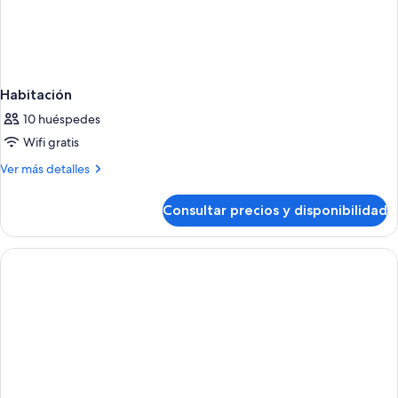
Habitación
10 huéspedes
Wifi gratis
Más
Ver más detalles
detalles
de
Consultar precios y disponibilidad
Habitación