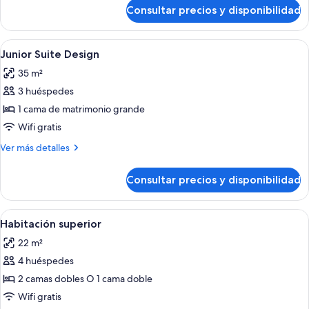
de
Consultar precios y disponibilidad
Habitación
estándar
Abrir
Una habitación de hotel con una cama
4
Junior Suite Design
todas
35 m²
las
3 huéspedes
fotos
de
1 cama de matrimonio grande
Junior
Wifi gratis
Suite
Más
Ver más detalles
Design
detalles
de
Consultar precios y disponibilidad
Junior
Suite
Design
Abrir
Habitación de hotel con cama, escritorio
9
Habitación superior
todas
22 m²
las
4 huéspedes
fotos
de
2 camas dobles O 1 cama doble
Habitación
Wifi gratis