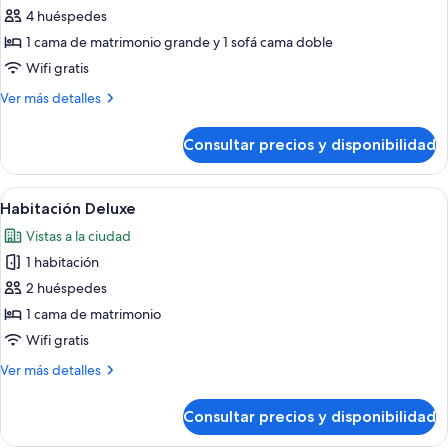
de
4 huéspedes
Suite
1 cama de matrimonio grande y 1 sofá cama doble
junior
Wifi gratis
(4
Más
Ver más detalles
Adults)
detalles
de
Consultar precios y disponibilidad
Suite
junior
(4
Abrir
Un balcón con mobiliario de mimbre, u
6
Adults)
Habitación Deluxe
todas
Vistas a la ciudad
las
1 habitación
fotos
de
2 huéspedes
Habitación
1 cama de matrimonio
Deluxe
Wifi gratis
Más
Ver más detalles
detalles
de
Consultar precios y disponibilidad
Habitación
Deluxe