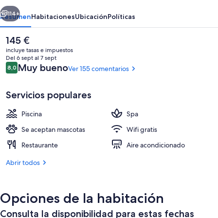
erior
Siguiente
114+
Resumen
Habitaciones
Ubicación
Políticas
El
145 €
precio
incluye tasas e impuestos
actual
Del 6 sept al 7 sept
es
Comentarios
Muy bueno
8,0
Ver 155 comentarios
8,0 de 10
de
145 €
Servicios populares
Piscina
Spa
Tobogán acuático
Se aceptan mascotas
Wifi gratis
Restaurante
Aire acondicionado
Abrir todos
Opciones de la habitación
Consulta la disponibilidad para estas fechas