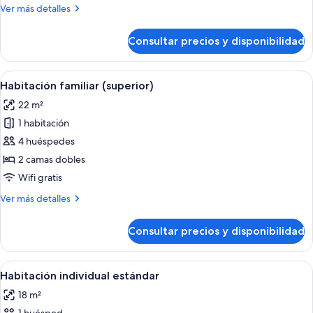
superior
Más
Ver más detalles
detalles
de
Consultar precios y disponibilidad
Habitación
superior
Abrir
Habitación de hotel con una cama gra
6
Habitación familiar (superior)
todas
22 m²
las
1 habitación
fotos
de
4 huéspedes
Habitación
2 camas dobles
familiar
Wifi gratis
(superior)
Más
Ver más detalles
detalles
de
Consultar precios y disponibilidad
Habitación
familiar
(superior)
Abrir
Una habitación de hotel con una cama
5
Habitación individual estándar
todas
18 m²
las