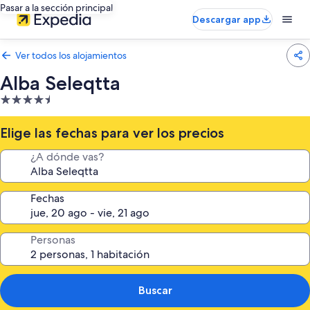
Pasar a la sección principal
Descargar app
Ver todos los alojamientos
Alba Seleqtta
Alojamiento
de
4.5 estrellas
Elige las fechas para ver los precios
¿A dónde vas?
Fechas
Personas
Buscar