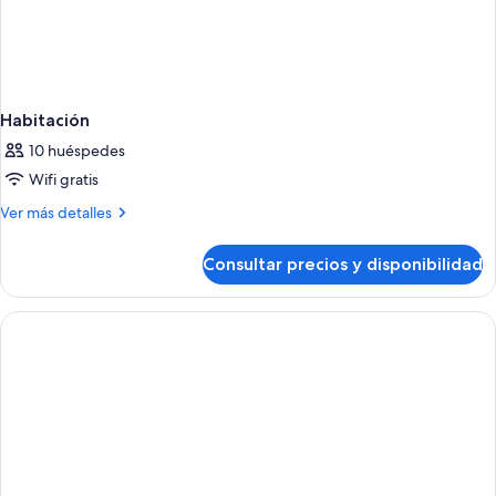
Habitación
10 huéspedes
Wifi gratis
Más
Ver más detalles
detalles
de
Consultar precios y disponibilidad
Habitación