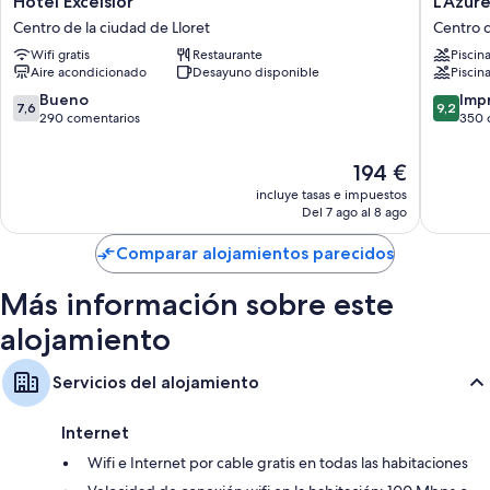
Hotel Excelsior
L'Azur
Excelsior
Hotel
Centro de la ciudad de Lloret
Centro d
Centro
Centro
Wifi gratis
Restaurante
Piscin
de
de
Aire acondicionado
Desayuno disponible
Piscina
la
la
ciudad
ciudad
7.6
9.2
Bueno
Imp
7,6
9,2
de
de
sobre
sobre
290 comentarios
350 
Lloret
Lloret
10,
10,
Bueno,
Impresi
El
194 €
290 comentarios
350 com
precio
incluye tasas e impuestos
actual
Del 7 ago al 8 ago
es
de
Comparar alojamientos parecidos
194 €
Más información sobre este
alojamiento
Servicios del alojamiento
Internet
Wifi e Internet por cable gratis en todas las habitaciones