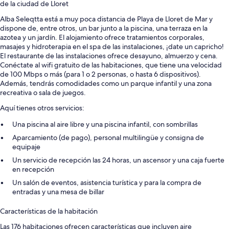
de la ciudad de Lloret
Alba Seleqtta está a muy poca distancia de Playa de Lloret de Mar y
dispone de, entre otros, un bar junto a la piscina, una terraza en la
azotea y un jardín. El alojamiento ofrece tratamientos corporales,
masajes y hidroterapia en el spa de las instalaciones, ¡date un capricho!
El restaurante de las instalaciones ofrece desayuno, almuerzo y cena.
Conéctate al wifi gratuito de las habitaciones, que tiene una velocidad
de 100 Mbps o más (para 1 o 2 personas, o hasta 6 dispositivos).
Además, tendrás comodidades como un parque infantil y una zona
recreativa o sala de juegos.
Aquí tienes otros servicios:
Una piscina al aire libre y una piscina infantil, con sombrillas
Aparcamiento (de pago), personal multilingüe y consigna de
equipaje
Un servicio de recepción las 24 horas, un ascensor y una caja fuerte
en recepción
Un salón de eventos, asistencia turística y para la compra de
entradas y una mesa de billar
Características de la habitación
Las 176 habitaciones ofrecen características que incluyen aire