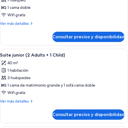
1 huésped
fotos
de
1 cama doble
Habitación
Wifi gratis
individual
Más
Ver más detalles
estándar
detalles
de
Consultar precios y disponibilidad
Habitación
individual
estándar
Abrir
Una cama con una decoración con form
4
Suite junior (2 Adults + 1 Child)
todas
40 m²
las
1 habitación
fotos
de
3 huéspedes
Suite
1 cama de matrimonio grande y 1 sofá cama doble
junior
Wifi gratis
(2
Más
Ver más detalles
Adults
detalles
+
de
Consultar precios y disponibilidad
Suite
1
junior
Child)
(2