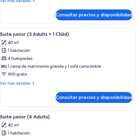
Más
Ver más detalles
Adults)
detalles
de
Consultar precios y disponibilidad
Suite
junior
(3
Abrir
Una cama con una decoración con form
3
Adults)
Suite junior (3 Adults + 1 Child)
todas
40 m²
las
1 habitación
fotos
de
4 huéspedes
Suite
1 cama de matrimonio grande y 1 sofá cama doble
junior
Wifi gratis
(3
Más
Ver más detalles
Adults
detalles
+
de
Consultar precios y disponibilidad
Suite
1
junior
Child)
(3
Abrir
Una cama con una decoración con form
6
Adults
Suite junior (4 Adults)
todas
+
40 m²
1
las
Child)
1 habitación
fotos