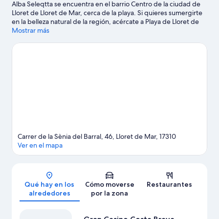
Alba Seleqtta se encuentra en el barrio Centro de la ciudad de
Lloret de Lloret de Mar, cerca de la playa. Si quieres sumergirte
en la belleza natural de la región, acércate a Playa de Lloret de
Mar o a Playa de Fenals. ¿Viajas con niños? Si es así, puedes
Mostrar más
llevarlos a Museo del Mar o a Parque acuático Water World. ¿No
ves el momento de estar ya cerca del agua? Con actividades
disponibles como esnórquel o excursiones en barco, no te
faltarán aventuras cerca de tu alojamiento.
Ver guía de viaje de
Lloret de Mar
Carrer de la Sènia del Barral, 46, Lloret de Mar, 17310
Ver en el mapa
Mapa
Qué hay en los
Cómo moverse
Restaurantes
alrededores
por la zona