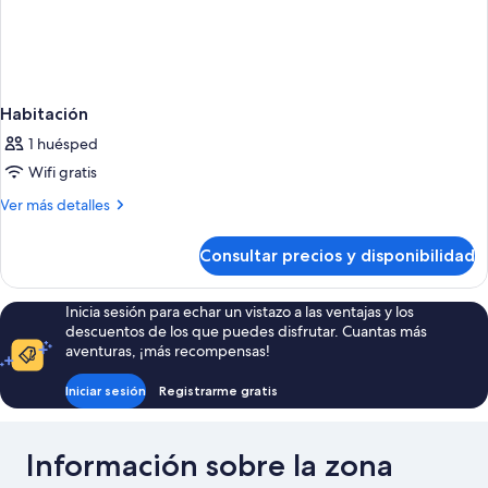
Habitación
1 huésped
Wifi gratis
Más
Ver más detalles
detalles
de
Consultar precios y disponibilidad
Habitación
Inicia sesión para echar un vistazo a las ventajas y los
descuentos de los que puedes disfrutar. Cuantas más
aventuras, ¡más recompensas!
Iniciar sesión
Registrarme gratis
Información sobre la zona