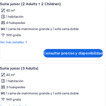
Abrir
Una cama con una decoración con form
4
Adults
Suite junior (2 Adults + 2 Children)
todas
+
40 m²
1
las
Child)
1 habitación
fotos
de
4 huéspedes
Suite
1 cama de matrimonio grande y 1 sofá cama doble
junior
Wifi gratis
(2
Más
Ver más detalles
Adults
detalles
+
de
Consultar precios y disponibilidad
Suite
2
junior
Children)
(2
Abrir
Una cama con una decoración con form
3
Adults
Suite junior (3 Adults)
todas
+
40 m²
2
las
Children)
1 habitación
fotos
de
3 huéspedes
Suite
1 cama de matrimonio grande y 1 sofá cama doble
junior
Wifi gratis
(3