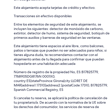
Este alojamiento acepta tarjetas de crédito y efectivo.
Transacciones sin efectivo disponibles
Entre los elementos de seguridad de este alojamiento, se
incluyen los siguientes: detector de monóxido de carbono,
extintor, detector de humo, sistema de seguridad, botiquín de
primeros auxilios y barreras de seguridad en las ventanas.
Este alojamiento tiene espacios al aire libre, como balcones,
patios o terrazas que pueden no ser adecuados para niños; si
tienes alguna duda, te recomendamos contactar con el
alojamiento antes de tu llegada para confirmar que puedan
hospedarte en una habitación adecuada
Número de registro de la propiedad No, ES:B17825779,
7768905DG8176N 0001X0,
country:ES|stateProvince:Girona|city:LLORET DE
MAR|address1:17310|address2:|postalCode:17310, B17825779,
Spanish Commercial Registry, ES
Si cancelas tu reserva, se aplicará la política de cancelación de
tu propietario/a. De acuerdo con la normativa de la UE sobre
los derechos del consumidor, los servicios de reserva de