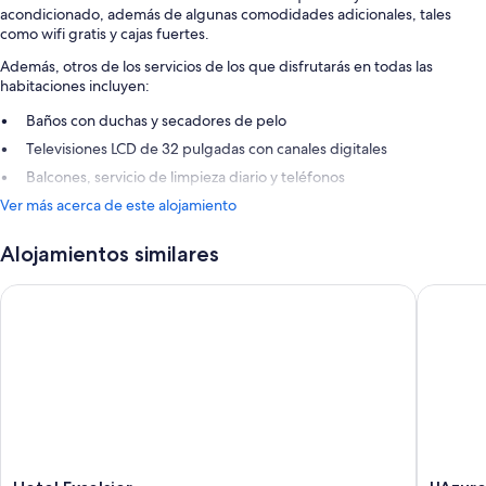
acondicionado, además de algunas comodidades adicionales, tales
como wifi gratis y cajas fuertes.
Además, otros de los servicios de los que disfrutarás en todas las
habitaciones incluyen:
Baños con duchas y secadores de pelo
Televisiones LCD de 32 pulgadas con canales digitales
Balcones, servicio de limpieza diario y teléfonos
Ver más acerca de este alojamiento
Alojamientos similares
Hotel Excelsior
L'Azure 
Hotel
L'Azure