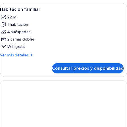
Abrir
Habitación de hotel con una cama gra
8
Habitación familiar
todas
22 m²
las
1 habitación
fotos
de
4 huéspedes
Habitación
2 camas dobles
familiar
Wifi gratis
Más
Ver más detalles
detalles
de
Consultar precios y disponibilidad
Habitación
familiar