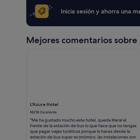
términos
a
y
Inicia sesión y ahorra una 
r
condiciones
t
adicionales.
a
m
e
Mejores comentarios sobre 
n
t
o
L'Azure Hotel
s
h
a
y
u
n
s
u
p
L'Azure Hotel
e
r
10/10
Excelente
m
"Me ha gustado mucho este hotel, queda literal al
e
frente de la estación de bus lo que hace que no tengas
r
que pagar viajes turísticos porque lo haces desde la
c
estación de bus super económico, las instalaciones son