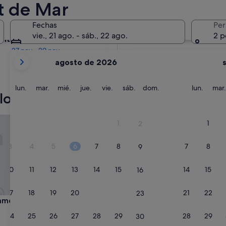
t de Mar
En dos meses
Fechas
Per
2 oct - 4 oct
vie., 21 ago. - sáb., 22 ago.
2 p
entro de cuatro meses
27 nov - 29 nov
Tus
agosto de 2026
meses
actuales
son
lunes
martes
miércoles
jueves
viernes
sábado
domingo
lunes
lun.
mar.
mié.
jue.
vie.
sáb.
dom.
lun.
mar.
Lloret de Mar
August
de
2026
ents Condado
Apartaments Lloret Sun
1
1
2
y
September
3
4
5
6
7
8
7
8
9
de
2026.
10
11
12
13
14
15
14
15
16
17
18
19
20
21
22
21
22
23
ents Condado
Apartaments Lloret Sun
taments Condado
3. Apartaments Lloret Sun
nto
Alojamiento
24
25
26
27
28
29
28
29
30
de
Centro de la ciudad de Lloret