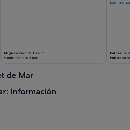
r
Leer meno
a
l
e
c
o
n
v
e
n
Migueo
Viaje de 1 noche
katherine
V
í
Publicado hace 4 días
Publicado ha
a
u
n
et de Mar
c
a
m
ar: información
b
i
o
,
y
e
l
c