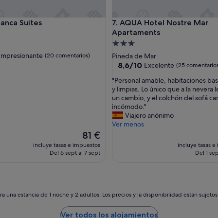
ca Suites
AQUA Hotel Nostre Mar Apar
lanca Suites
7. AQUA Hotel Nostre Mar
Apartaments
nto
Alojamiento
de
las
Impresionante
(20 comentarios)
Pineda de Mar
3.0 estrellas
8.6
8,6/10
Excelente
(25 comentario
sobre
"
"Personal amable, habitaciones bas
nante,
10,
P
y limpias. Lo único que a la nevera 
ntarios)
Excelente,
e
un cambio, y el colchón del sofá 
(25 comentarios)
r
incómodo."
s
Viajero anónimo
o
Ver menos
n
El
81 €
a
precio
incluye tasas e impuestos
incluye tasas e
l
actual
Del 6 sept al 7 sept
Del 1 sep
a
es
m
de
a
81 €
b
l
a una estancia de 1 noche y 2 adultos. Los precios y la disponibilidad están sujeto
e
,
Ver todos los alojamientos