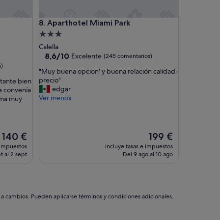
taments
Aparthotel Miami Park
8. Aparthotel Miami Park
Alojamiento
de
Calella
3.0 estrellas
8.6
8,6/10
Excelente
(245 comentarios)
sobre
s)
"
"Muy buena opcion' y buena relación calidad-
10,
M
precio"
tante bien
Excelente,
u
edgar
le convenía
(245 comentarios)
y
Ver menos
cama muy
b
u
e
n
El
El
140 €
199 €
a
precio
precio
 impuestos
incluye tasas e impuestos
o
actual
actual
t al 2 sept
Del 9 ago al 10 ago
p
es
es
c
de
de
i
140 €
199 €
o
n
s a cambios. Pueden aplicarse términos y condiciones adicionales.
'
y