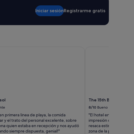
i
o
Iniciar sesión
Registrarme gratis
"
ol
The 15th Boutique Hot
sol
The 15th Boutique Hot
nte
8/10
Bueno
en primera linea de playa, la comida
"El hotel en general nos
r y el trato del personal excelente, sobre
impresión de un montón 
ena quien estaba en recepción y nos ayudó
resaca estirados y durmi
ndo siempre dispuesta, genial!"
zona de la piscina. Así es