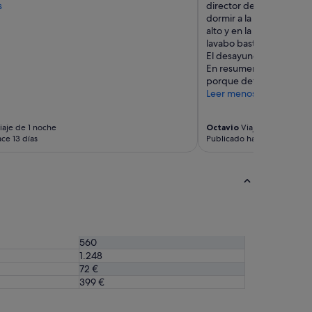
s
director de un hotel bou
dormir a la calle. La hab
alto y en la esquina, sin 
lavabo bastante pequeñ
El desayuno sorprenden
En resumen, me gustó e
porque detesto Lloret."
Leer menos
iaje de 1 noche
Octavio
Viaje de 1 noche
ce 13 días
Publicado hace 13 días
560
1.248
72 €
399 €