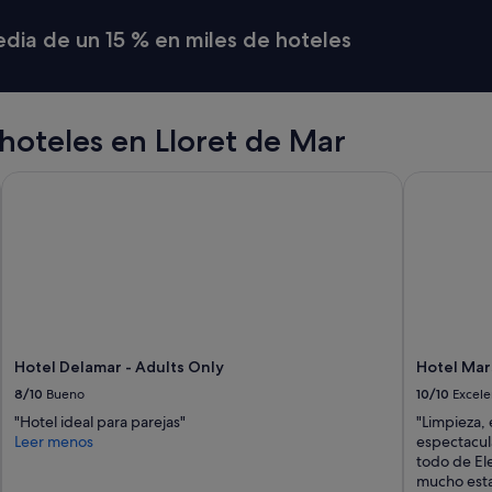
l
i
media de un 15 % en miles de hoteles
m
p
i
a
s
hoteles en Lloret de Mar
.
L
Hotel Delamar - Adults Only
Hotel Mars
o
ú
n
i
c
o
q
u
e
a
Hotel Delamar - Adults Only
Hotel Mar
l
8/10
Bueno
10/10
Excele
a
n
"Hotel ideal para parejas"
"Limpieza, 
e
Leer menos
espectacula
v
todo de El
e
mucho esta