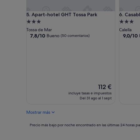
a
p
Apart-hotel GHT Tossa Park
Casablan
5. Apart-hotel GHT Tossa Park
6. Casab
r
á
Alojamiento
Alojamie
c
de
de
Tossa de Mar
Calella
t
3.0 estrellas
3.0 estrel
7.8
9.0
7,8/10
9,0/10
Bueno
(50 comentarios)
i
sobre
sobre
c
10,
10,
a
Bueno,
Impresio
m
(50 comentarios)
(20 come
e
n
t
e
l
El
112 €
o
precio
incluye tasas e impuestos
s
actual
Del 31 ago al 1 sept
e
es
m
de
p
Mostrar más
112 €
l
e
Precio
Precio más bajo por noche encontrado en las últimas 24 horas par
a
más
d
bajo
o