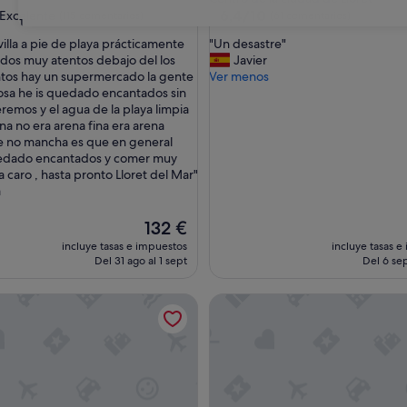
las
3.0 estrellas
6.4
6,4/10
Excelente
(115 comentarios)
(61 comentarios)
31
sobre
"
illa a pie de playa prácticamente
"Un desastre"
10,
U
dos muy atentos debajo del los
Javier
e,
(61 comentarios)
n
tos hay un supermercado la gente
Ver menos
entarios)
d
losa he is quedado encantados sin
e
remos y el agua de la playa limpia
s
lina no era arena fina era arena
a
e no mancha es que en general
s
dado encantados y comer muy
t
 caro , hasta pronto Lloret del Mar"
r
a
e
"
El
132 €
precio
incluye tasas e impuestos
incluye tasas e
actual
Del 31 ago al 1 sept
Del 6 sep
es
de
ca Suites
AQUA Hotel Nostre Mar Apar
132 €