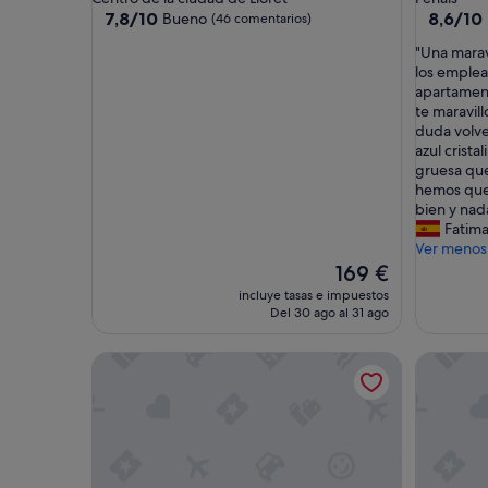
1.0 estrella
3.0 estrel
7.8
8.6
7,8/10
8,6/10
Bueno
(46 comentarios)
sobre
sobre
"
"Una marav
10,
10,
U
los emplea
Bueno,
Excelent
n
apartamen
(46 comentarios)
(115 com
a
te maravil
m
duda volve
a
azul crista
r
gruesa qu
a
hemos que
v
bien y nada
i
Fatim
l
Ver menos
l
El
169 €
a
precio
incluye tasas e impuestos
a
actual
Del 30 ago al 31 ago
p
es
i
de
Apart-hotel GHT Tossa Park
Casablan
e
169 €
d
e
p
l
a
y