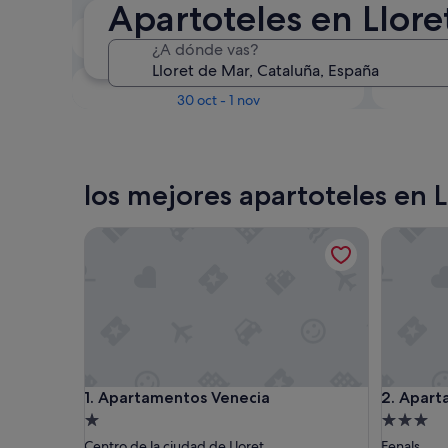
Apartoteles en Llore
En dos semanas
¿A dónde vas?
21 ago - 23 ago
Dentro de tres meses
D
30 oct - 1 nov
los mejores apartoteles en 
Apartamentos Venecia
Apartam
Apartamentos Venecia
Apartam
1. Apartamentos Venecia
2. Apar
Alojamiento
Alojamie
de
de
Centro de la ciudad de Lloret
Fenals