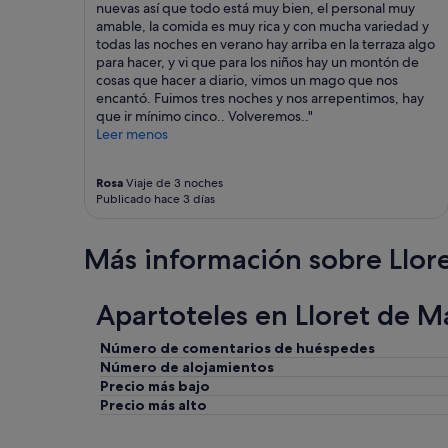
a
nuevas así que todo está muy bien, el personal muy
d
amable, la comida es muy rica y con mucha variedad y
o
todas las noches en verano hay arriba en la terraza algo
l
para hacer, y vi que para los niños hay un montón de
a
cosas que hacer a diario, vimos un mago que nos
g
encantó. Fuimos tres noches y nos arrepentimos, hay
e
que ir mínimo cinco.. Volveremos.."
n
Leer menos
t
e
t
Rosa
Viaje de 3 noches
e
Publicado hace 3 días
m
a
Más información sobre Llor
r
a
v
Apartoteles en Lloret de M
i
l
l
Número de comentarios de huéspedes
o
Número de alojamientos
s
Precio más bajo
a
Precio más alto
h
e