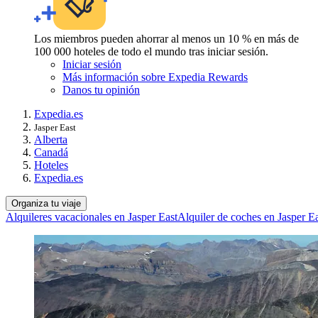
Los miembros pueden ahorrar al menos un 10 % en más de
100 000 hoteles de todo el mundo tras iniciar sesión.
Iniciar sesión
Más información sobre Expedia Rewards
Danos tu opinión
Expedia.es
Jasper East
Alberta
Canadá
Hoteles
Expedia.es
Organiza tu viaje
Alquileres vacacionales en Jasper East
Alquiler de coches en Jasper E