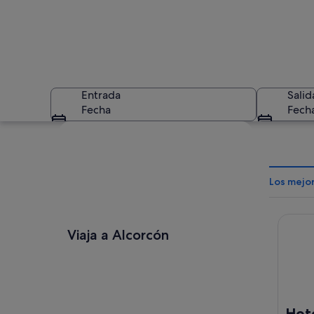
Entrada
Salid
Fecha
Fech
Ver mapa
Los mejo
Hotel1
Vista panorámica d
Viaja a Alcorcón
Hot