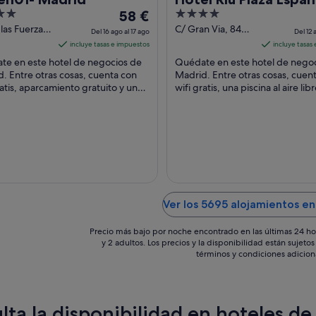
El
4
58 €
precio
out
 las Fuerzas
C/ Gran Via, 84
Del 16 ago al 17 ago
Del 12 
as, 328
Madrid
es
of
incluye tasas e impuestos
incluye tasas
d
de
5
te en este hotel de negocios de
Quédate en este hotel de nego
58 €
. Entre otras cosas, cuenta con
Madrid. Entre otras cosas, cuen
ratis, aparcamiento gratuito y una
por
wifi gratis, una piscina al aire libr
a al aire libre. Dos atracciones
bares con salón. Algunos aspec
noche
as ...
los ...
del
16
ago
al
17
ago
Ver los 5695 alojamientos en
Precio más bajo por noche encontrado en las últimas 24 ho
y 2 adultos. Los precios y la disponibilidad están sujet
términos y condiciones adicion
lta la disponibilidad en hoteles de