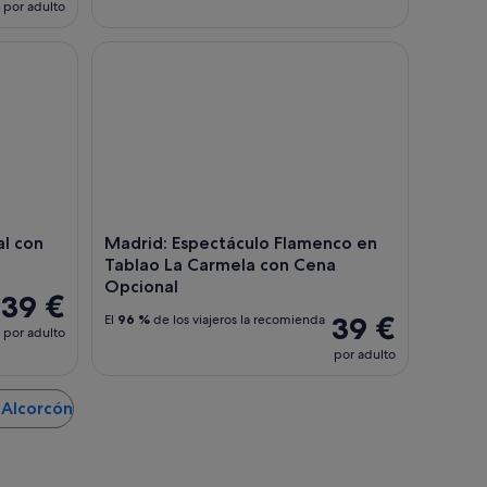
por adulto
 con un guía experto
Madrid: Espectáculo Flamenco en Tablao La Carm
al con
Madrid: Espectáculo Flamenco en
Tablao La Carmela con Cena
Opcional
39 €
39 €
El
96 %
de los viajeros la recomienda
por adulto
por adulto
 Alcorcón