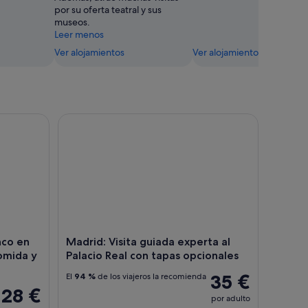
por su oferta teatral y sus
museos.
Leer menos
Ver alojamientos
Ver alojamientos
o en Directo con Opciones de Comida y Bebida
Madrid: Visita guiada experta al Palacio Real con 
nco en
Madrid: Visita guiada experta al
omida y
Palacio Real con tapas opcionales
35 €
El
94 %
de los viajeros la recomienda
28 €
por adulto