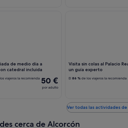
ada de medio día a Toledo con catedral incluida
Visita sin colas al Palacio Real
uiada de medio día a
Visita sin colas al Palacio Re
on catedral incluida
un guía experto
50 €
los viajeros la recomienda
El
86 %
de los viajeros la recomienda
por adulto
Ver todas las actividades de
des cerca de Alcorcón