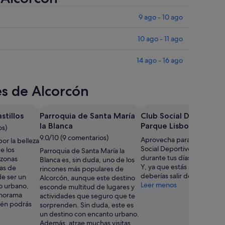
9 ago - 10 ago
10 ago - 11 ago
14 ago - 16 ago
es de Alcorcón
stillos
Parroquia de Santa María
Club Social Deportivo
la Blanca
Parque Lisboa
os)
9.0/10 (9 comentarios)
Aprovecha para visitar Clu
or la belleza
Social Deportivo Parque Li
e los
Parroquia de Santa María la
durante tus días por Alcor
s zonas
Blanca es, sin duda, uno de los
Y, ya que estás aquí, tamb
as de
rincones más populares de
deberías salir de compras.
e ser un
Alcorcón, aunque este destino
Leer menos
o urbano,
esconde multitud de lugares y
anorama
actividades que seguro que te
bién podrás
sorprenden. Sin duda, este es
un destino con encanto urbano.
Además, atrae muchas visitas