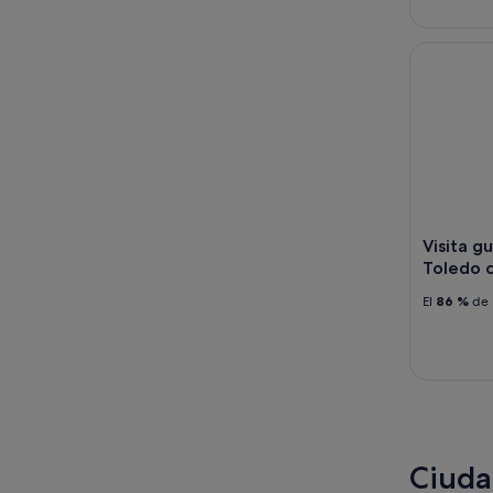
Visita gui
Visita g
Toledo c
El
86 %
de 
Ciuda