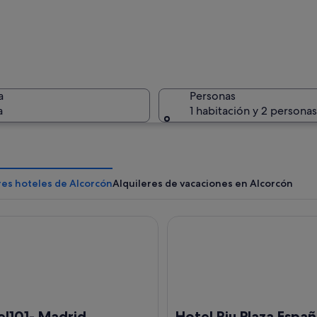
Un edific
a
Personas
a
1 habitación y 2 personas
Un parque
res hoteles de Alcorcón
Alquileres de vacaciones en Alcorcón
01- Madrid
Hotel Riu Plaza España
e una ciudad con una zona urbana densa, un río y un parque grande con foll
el101- Madrid
Hotel Riu Plaza Espa