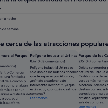
eba
e
eba
r la noche
n
eba
in de semana
n
te cerca de las atracciones popular
n
mercial Parque
Polígono industrial Urtinsa
Parque de los Ca
8.6/10 (12 comentarios)
9.0/10 (7 comentari
omentarios)
Polígono industrial Urtinsa es
Déjate sorprender p
solo uno de los muchos rincones
natural de Parque d
Centro Comercial
que te esperan por Alcorcón,
Castillos, una de la
e, una fantástica
¡anímate a explorar este
verdes más hermos
ial de Alcorcón, y
interesante destino! Y, ya que
Alcorcón. Además d
ara comprar algún
estás aquí, ¿por qué no salir de
destino con encant
demás de ser un
compras?
conocido por su p
anima a disfrutar de
Leer menos
artístico, aquí tam
paseos, aquí
salir de compras.
rás su oferta
Leer menos