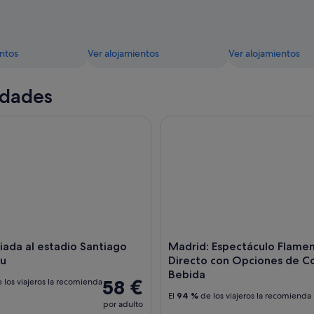
entos
Ver alojamientos
Ver alojamientos
idades
ada al estadio Santiago Bernabéu
Madrid: Espectáculo Flamenc
uiada al estadio Santiago
Madrid: Espectáculo Flame
́u
Directo con Opciones de C
Bebida
58 €
 los viajeros la recomienda
El
94 %
de los viajeros la recomienda
por adulto