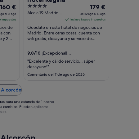
El
4
El
160 €
179 €
precio
out
precio
Alcala 19 Madrid
ago al 13 ago
Del 12 ago al 13 ago
Madrid
es
of
es
 e impuestos
incluye tasas e impuestos
de
5
de
cios de
Quédate en este hotel de negocios de
160 €
179 €
ta con
Madrid. Entre otras cosas, cuenta con
e y 2
por
wifi gratis, desayuno y servicio de
por
tos que
habitaciones. Algunos aspectos que los
noche
noche
huéspedes ...
del
del
9,8
/
10
¡Excepcional!
12
12
(2330 comentarios)
"Excelente y cálido servicio… súper
ago
ago
desayuno!"
al
al
Comentario del 7 de ago de 2026
13
13
ago
ago
 Alcorcón
ras para una estancia de 1 noche
os a cambios. Pueden aplicarse
ales.
 Alcorcón