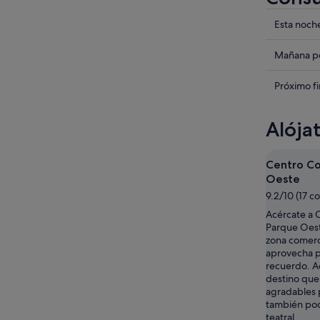
Compru
Esta noch
los
precios
Compru
Mañana po
en
los
Alcorcó
precios
Compru
Próximo f
para
en
los
esta
Alcorcó
precios
Alója
noche,
para
en
9
mañana
Alcorcó
ago
por
para
Centro Co
-
la
el
Oeste
10
noche,
próximo
9.2/10 (17 c
ago
10
fin
Acércate a 
ago
de
Parque Oest
-
semana,
zona comerc
11
14
aprovecha p
ago
ago
recuerdo. A
destino que 
-
agradables 
16
también pod
ago
teatral.