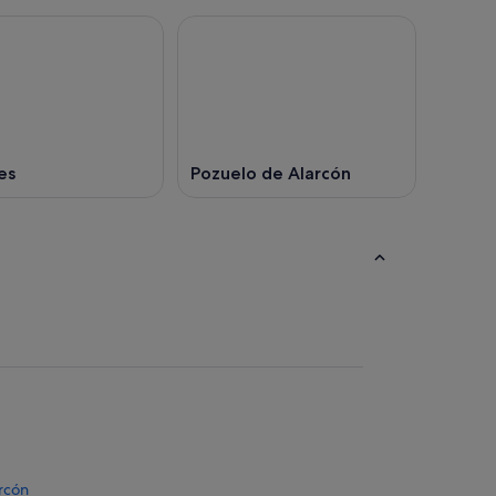
es
Pozuelo de Alarcón
orcón