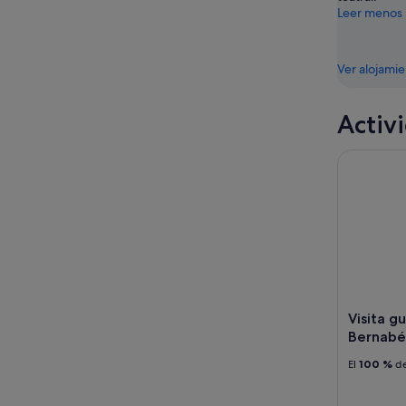
Leer menos
Ver alojami
Activ
Visita gui
Visita g
Bernabe
El
100 %
de