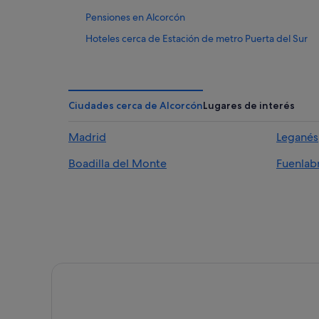
Pensiones en Alcorcón
Hoteles cerca de Estación de metro Puerta del Sur
Hoteles de golf en Alcorcón
Playa Senator hoteles en Alcorcón
Complejos turísticos en Alcorcón
Ciudades cerca de Alcorcón
Lugares de interés
Hoteles para bodas en Alcorcón
Madrid
Leganés
Casas de huéspedes en Alcorcón
Boadilla del Monte
Fuenlab
Madrid hoteles
Hoteles cerca de Estación central de tren de Alcorcó
Hoteles con restaurante en Alcorcón
Apartamentos en Alcorcón
Alcorcón hoteles
Hoteles de 5 estrellas en Alcorcón
Hoteles de 4 estrellas en Alcorcón
Hoteles que aceptan mascotas en Alcorcón