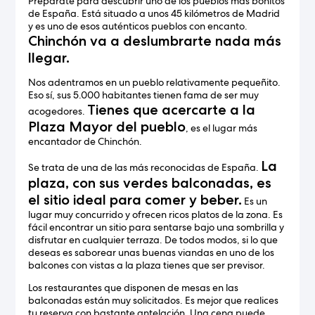
Prepárate para descubrir uno de los pueblos más bonitos
de España. Está situado a unos 45 kilómetros de Madrid
y es uno de esos auténticos pueblos con encanto.
Chinchón va a deslumbrarte nada más
llegar.
Nos adentramos en un pueblo relativamente pequeñito.
Eso sí, sus 5.000 habitantes tienen fama de ser muy
Tienes que acercarte a la
acogedores.
Plaza Mayor del pueblo
, es el lugar más
encantador de Chinchón.
La
Se trata de una de las más reconocidas de España.
plaza, con sus verdes balconadas, es
el sitio ideal para comer y beber.
Es un
lugar muy concurrido y ofrecen ricos platos de la zona. Es
fácil encontrar un sitio para sentarse bajo una sombrilla y
disfrutar en cualquier terraza. De todos modos, si lo que
deseas es saborear unas buenas viandas en uno de los
balcones con vistas a la plaza tienes que ser previsor.
Los restaurantes que disponen de mesas en las
balconadas están muy solicitados. Es mejor que realices
tu reserva con bastante antelación. Una cena puede