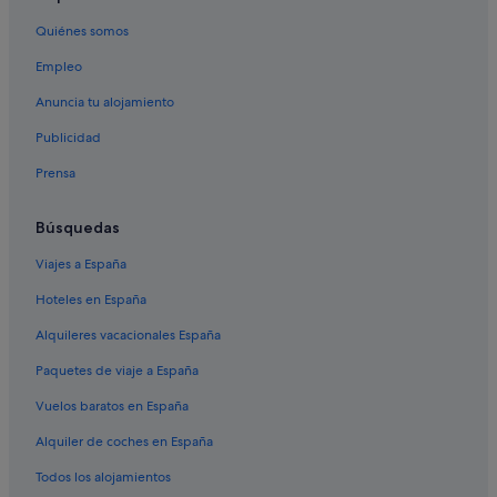
Moteles en Flagstaff
Quiénes somos
Hoteles con conserje en Flagstaff
Hoteles con spa en Flagstaff
Empleo
Centro de Flagstaff hoteles
Anuncia tu alojamiento
Campings de caravanas en Flagstaff
Publicidad
Hoteles con restaurante en Flagstaff
Prensa
Hoteles de golf en Flagstaff
Búsquedas
Hoteles que aceptan mascotas en Flagstaff
Viajes a España
Cabañas en Flagstaff
Lodges en Flagstaff
Hoteles en España
Hoteles con casino en Flagstaff
Alquileres vacacionales España
Hoteles de lujo en Flagstaff
Paquetes de viaje a España
Hoteles históricos en Flagstaff
Vuelos baratos en España
Cabañas en Munds Park
Alquiler de coches en España
Hoteles de aventura en Flagstaff
Todos los alojamientos