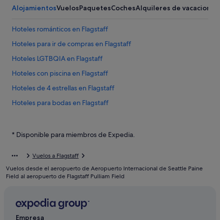
Alojamientos
Vuelos
Paquetes
Coches
Alquileres de vacaciones
Hoteles románticos en Flagstaff
Hoteles para ir de compras en Flagstaff
Hoteles LGTBQIA en Flagstaff
Hoteles con piscina en Flagstaff
Hoteles de 4 estrellas en Flagstaff
Hoteles para bodas en Flagstaff
Hoteles en la playa en Flagstaff
Hoteles baratos en Flagstaff
* Disponible para miembros de Expedia.
Hoteles con todo incluido en Flagstaff
Vuelos a Flagstaff
Casco antiguo de Flagstaff hoteles
Vuelos desde el aeropuerto de Aeropuerto Internacional de Seattle Paine
Hoteles boutique en Flagstaff
Field al aeropuerto de Flagstaff Pulliam Field
Hoteles para familias en Flagstaff
Hoteles de esquí en Flagstaff
Empresa