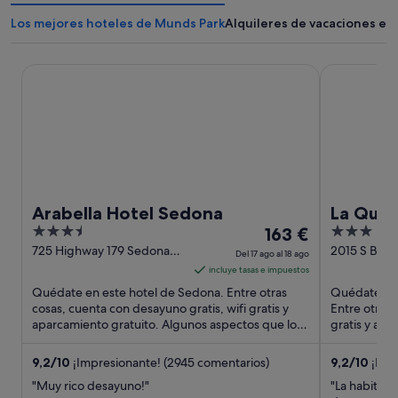
Los mejores hoteles de Munds Park
Alquileres de vacaciones en
Arabella Hotel Sedona
La Quinta I
Arabella Hotel Sedona
La Quint
3.5
El
3
163 €
Wyndha
out
precio
out
725 Highway 179 Sedona
2015 S Beul
Del 17 ago al 18 ago
Sedona AZ
Flagstaff AZ
of
es
of
incluye tasas e impuestos
5
de
5
Quédate en este hotel de Sedona. Entre otras
Quédate en 
163 €
cosas, cuenta con desayuno gratis, wifi gratis y
Entre otras 
aparcamiento gratuito. Algunos aspectos que los
por
gratis y apa
huéspedes destacan ...
que los ...
noche
del
9,2
/
10
¡Impresionante! (2945 comentarios)
9,2
/
10
¡Impr
17
"Muy rico desayuno!"
"La habitaci