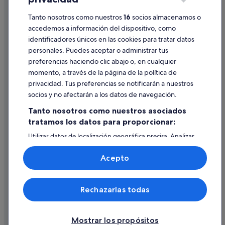
Información legal/contacto
Pautas sobre el contenido y cómo denunciar contenido
Tanto nosotros como nuestros
16
socios almacenamos o
accedemos a información del dispositivo, como
identificadores únicos en las cookies para tratar datos
Ayuda
personales. Puedes aceptar o administrar tus
Ayuda
preferencias haciendo clic abajo o, en cualquier
momento, a través de la página de la política de
Cancelar un vuelo
privacidad. Tus preferencias se notificarán a nuestros
Cancelar una reserva de hotel o de un alquiler vacacional
socios y no afectarán a los datos de navegación.
Plazos de reembolso
Tanto nosotros como nuestros asociados
tratamos los datos para proporcionar:
Utilizar un cupón de Expedia
Utilizar datos de localización geográfica precisa. Analizar
Documentos para viajes internacionales
activamente las características del dispositivo para su
identificación. Almacenar la información en un dispositivo
Acepto
y/o acceder a ella. Publicidad y contenido personalizados,
medición de publicidad y contenido, investigación de
audiencia y desarrollo de servicios.
© 2026 Expedia, Inc., una empresa de Expedia Group. Todos los
Rechazarlas todas
Lista de asociados (proveedores)
derechos reservados. Expedia y el logotipo de Expedia son marcas
comerciales o marcas comerciales registradas de Expedia, Inc.
Vacationspot, S.L., Agencia de Viajes, I-AV-0000631.3.
Mostrar los propósitos