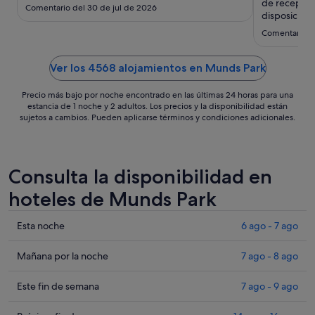
ago
de recepció
Comentario del 30 de jul de 2026
al
disposición 
check in y 
18
Comentario de
las dudas so
ago
Ver los 4568 alojamientos en Munds Park
Precio más bajo por noche encontrado en las últimas 24 horas para una
estancia de 1 noche y 2 adultos. Los precios y la disponibilidad están
sujetos a cambios. Pueden aplicarse términos y condiciones adicionales.
Consulta la disponibilidad en
hoteles de Munds Park
Comprueba
Esta noche
6 ago - 7 ago
los
precios
Comprueba
Mañana por la noche
7 ago - 8 ago
en
los
Munds
precios
Comprueba
Este fin de semana
7 ago - 9 ago
Park
en
los
para