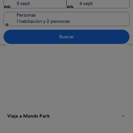
5 sept
6 sept
Personas
1 habitación y 2 personas
Paisaje desértico con formaciones roco
Buscar
Ver mapa
Viaja a Munds Park