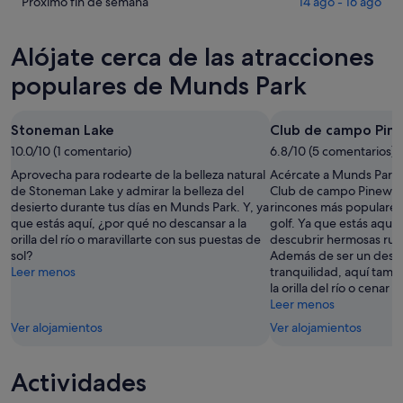
Munds
precios
Comprueba
Próximo fin de semana
14 ago - 16 ago
esta
Park
en
los
noche,
para
Munds
precios
Alójate cerca de las atracciones
6
mañana
Park
en
ago
por
para
Munds
populares de Munds Park
-
la
este
Park
7
noche,
fin
para
Stoneman Lake
Club de campo Pi
ago
7
de
el
ago
10.0/10 (1 comentario)
semana,
6.8/10 (5 comentarios)
próximo
-
7
fin
Aprovecha para rodearte de la belleza natural
Acércate a Munds Park 
8
ago
de
de Stoneman Lake y admirar la belleza del
Club de campo Pinewoo
desierto durante tus días en Munds Park. Y, ya
ago
rincones más populares 
-
semana,
que estás aquí, ¿por qué no descansar a la
golf. Ya que estás aquí
9
14
orilla del río o maravillarte con sus puestas de
descubrir hermosas rut
ago
ago
sol?
Además de ser un desti
-
Leer menos
tranquilidad, aquí tamb
16
la orilla del río o cenar f
ago
Leer menos
Ver alojamientos
Ver alojamientos
Actividades