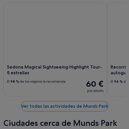
Sedona Magical Sightseeing Highlight Tour- 5 estrellas
Recorrido
Sedona Magical Sightseeing Highlight Tour-
Recorrid
5 estrellas
autogui
60 €
El
98 %
de los viajeros la recomienda
El
96 %
de 
por adulto
Ver todas las actividades de Munds Park
Ciudades cerca de Munds Park