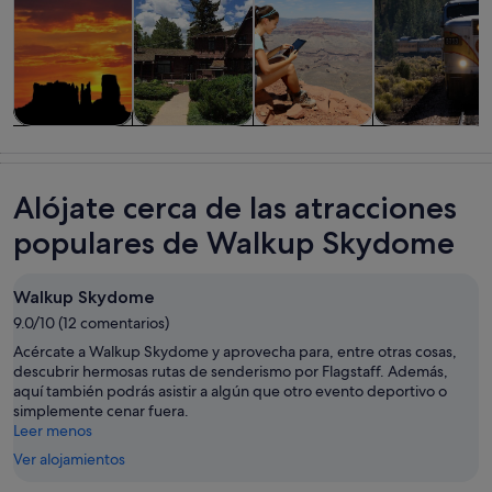
Visitas guiadas
Aventuras y al
Comidas,
Historia y
y excursiones
aire libre
bebidas y vida
cultura
de un día
nocturna
Alójate cerca de las atracciones
populares de Walkup Skydome
Walkup Skydome
9.0/10 (12 comentarios)
Acércate a Walkup Skydome y aprovecha para, entre otras cosas,
descubrir hermosas rutas de senderismo por Flagstaff. Además,
aquí también podrás asistir a algún que otro evento deportivo o
simplemente cenar fuera.
Leer menos
Ver alojamientos