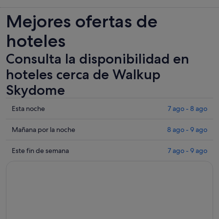
Mejores ofertas de
hoteles
Consulta la disponibilidad en
hoteles cerca de Walkup
Skydome
Comprueba
Esta noche
7 ago - 8 ago
los
precios
Comprueba
Mañana por la noche
8 ago - 9 ago
cerca
los
de
precios
Comprueba
Este fin de semana
7 ago - 9 ago
Walkup
cerca
los
Skydome
de
precios
para
Walkup
cerca
esta
Skydome
de
noche,
para
Walkup
7
mañana
Skydome