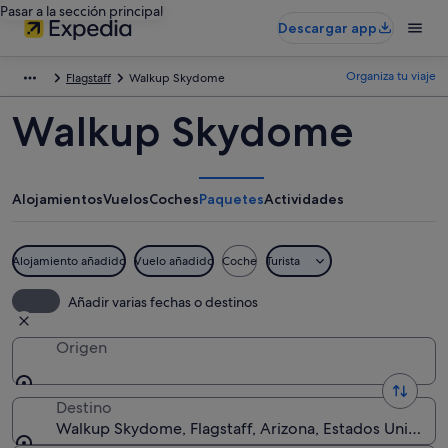
Pasar a la sección principal
Descargar app
Organiza tu viaje
Flagstaff
Walkup Skydome
Walkup Skydome
Alojamientos
Vuelos
Coches
Paquetes
Actividades
Alojamiento añadido
Vuelo añadido
Coche
Turista
Añadir varias fechas o destinos
Origen
Destino
Walkup Skydome, Flagstaff, Arizona, Estados Unidos