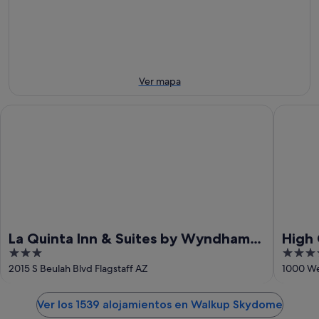
ago
por
para
-
la
este
8
noche,
fin
ago
8
de
ago
semana,
-
7
Ver mapa
9
ago
ago
-
La Quinta Inn & Suites by Wyndham Flagstaff
High Co
9
ago
La Quinta Inn & Suites by Wyndham
High
3
4
Flagstaff
NAU/
out
out
2015 S Beulah Blvd Flagstaff AZ
1000 We
of
of
5
5
Ver los 1539 alojamientos en Walkup Skydome