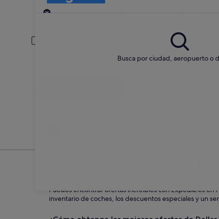
Recogida
Fecha de recogida
Fech
20 ago
21 a
Conductor menor de 30 años o mayor de 70
Es posible que los conductores jóvenes o los mayores deban pagar
Busca por ciudad, aeropuerto o d
Tengo un código de descuento
Buscar
No te preocupes si cambias de idea
Anulación sin penalización en una selección de
coches de alquiler
Qué debes saber sobre los c
¿Cuáles son las ventajas de alquilar un coche 
Puedes encontrar ofertas increíbles con Expedia.es en F
inventario de coches, los descuentos especiales y un serv