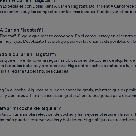
Rent A Car en Flagstaff?
n Expedia.es con Dollar Rent A Car en Flagstaff. Dollar Rent A Car ofrece 
ches económicos y los compactos son los más baratos. Puedes ver otras b
A Car en Flagstaff?
Flagstaff. Elige la que más te convenga. En el aeropuerto y en el centro
a ir muy lejos. Desplázate hacia abajo para ver las oficinas disponibles en 
do alquilar en Flagstaff?
nque el inventario varía según las ubicaciones de coches de alquiler de 
a todos los bolsillos y preferencias. Elige entre coches baratos, de luj
á a llegar a tu destino, sea cual sea.
an según el coche. Algunos se pueden cancelar gratis, mientras que es p
 y que uses el filtro "cancelación gratuita" en tu búsqueda para dispone
ervar mi coche de alquiler?
uenta con una amplia selección de coches y las mejores ofertas en la zon
ambién puedes reservar vuelos y hoteles en Flagstaff junto a tu coche de