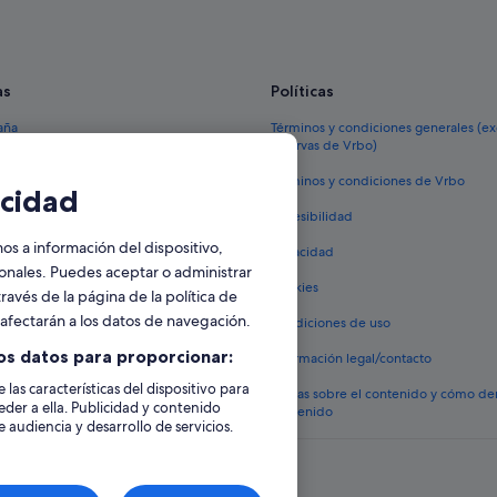
Casco antiguo de Flagstaff hoteles
Hoteles para bodas en Flagstaff
as
Políticas
Hoteles en la playa en Flagstaff
aña
Términos y condiciones generales (e
reservas de Vrbo)
España
Términos y condiciones de Vrbo
cidad
vacacionales España
Accesibilidad
 viaje a España
 a información del dispositivo,
Privacidad
tos en España
sonales. Puedes aceptar o administrar
Cookies
ravés de la página de la política de
 coches en España
o afectarán a los datos de navegación.
Condiciones de uso
lojamientos
os datos para proporcionar:
Información legal/contacto
 las características del dispositivo para
Pautas sobre el contenido y cómo de
eder a ella. Publicidad y contenido
contenido
 audiencia y desarrollo de servicios.