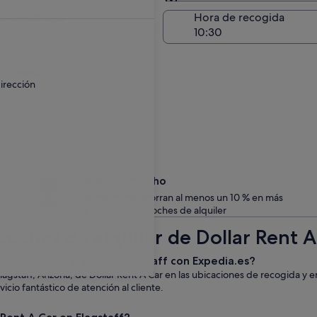
Entrega en el lugar de 
a de entrega
Hora de recogida
go
 un recargo.
irección
Date un capricho
Los miembros ahorran al menos un 10 % en más
de un millón de coches de alquiler
oches de alquiler de Dollar Rent A
de Dollar Rent A Car en Flagstaff con Expedia.es?
lagstaff, Arizona, de Dollar Rent A Car en las ubicaciones de recogida y
icio fantástico de atención al cliente.