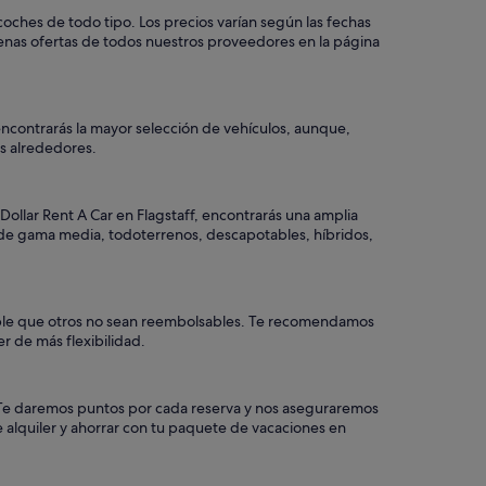
coches de todo tipo. Los precios varían según las fechas
uenas ofertas de todos nuestros proveedores en la página
 encontrarás la mayor selección de vehículos, aunque,
los alrededores.
Dollar Rent A Car en Flagstaff, encontrarás una amplia
o, de gama media, todoterrenos, descapotables, híbridos,
osible que otros no sean reembolsables. Te recomendamos
r de más flexibilidad.
a. Te daremos puntos por cada reserva y nos aseguraremos
 alquiler y ahorrar con tu paquete de vacaciones en