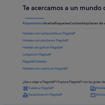
Te acercamos a un mundo d
Alojamientos
Vuelos
Paquetes
Coches
Alquileres de 
Hoteles con restaurante en Flagstaff
Hoteles con piscina en Flagstaff
Hoteles de golf en Flagstaff
Lodges en Flagstaff
Flagstaff hoteles
Hoteles con casino en Flagstaff
Hoteles con spa en Flagstaff
¿Vas a viajar a Flagstaff? Explora Flagstaff con las guía
Hoteles de 4 estrellas en Flagstaff
Vuelos a Flagstaff
Hotele
Hoteles para ir de compras en Flagstaff
Vacaciones en Flagstaff
Activi
Hoteles LGTBQIA en Flagstaff
Moteles en Flagstaff