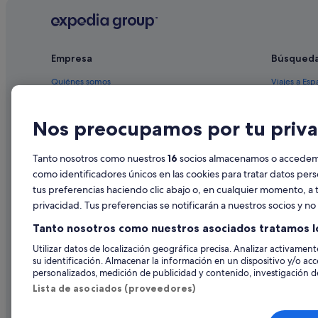
Hoteles de aventura en Flagstaff
Centro de Flagstaff hoteles
Empresa
Búsqued
Hoteles con todo incluido en Flagstaff
Quiénes somos
Viajes a Esp
Empleo
Hoteles en 
Nos preocupamos por tu priva
Anuncia tu alojamiento
Alquileres 
Publicidad
Paquetes de
Tanto nosotros como nuestros
16
socios almacenamos o accedemos
Prensa
Vuelos bara
como identificadores únicos en las cookies para tratar datos per
tus preferencias haciendo clic abajo o, en cualquier momento, a t
Alquiler de
privacidad. Tus preferencias se notificarán a nuestros socios y n
Todos los a
Tanto nosotros como nuestros asociados tratamos l
Utilizar datos de localización geográfica precisa. Analizar activamente
su identificación. Almacenar la información en un dispositivo y/o acc
personalizados, medición de publicidad y contenido, investigación de
Lista de asociados (proveedores)