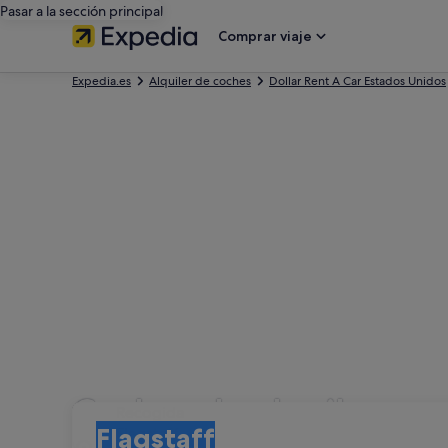
Pasar a la sección principal
Comprar viaje
Expedia.es
Alquiler de coches
Dollar Rent A Car Estados Unidos
Coches de alquiler con
Recogida
Recogida
Flagstaff