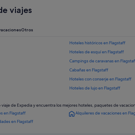
e viajes
vacaciones
Otros
Hoteles históricos en Flagstaff
Hoteles de esquí en Flagstaff
Campings de caravanas en Flagstaf
Cabañas en Flagstaff
Hoteles con conserje en Flagstaff
Hoteles de lujo en Flagstaff
Hoteles románticos en Flagstaff
s de viaje de Expedia y encuentra los mejores hoteles, paquetes de vacaci
Hoteles baratos en Flagstaff
s en Flagstaff
Alquileres de vacaciones en Fla
Hoteles para familias en Flagstaff
dades en Flagstaff
Hoteles que aceptan mascotas en F
Hoteles boutique en Flagstaff