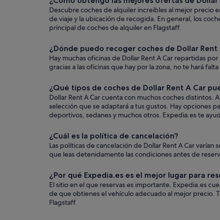
¿Cómo obtengo las mejores ofertas de Dollar 
Descubre coches de alquiler increíbles al mejor precio e
de viaje y la ubicación de recogida. En general, los co
principal de coches de alquiler en Flagstaff.
¿Dónde puedo recoger coches de Dollar Rent 
Hay muchas oficinas de Dollar Rent A Car repartidas por 
gracias a las oficinas que hay por la zona, no te hará falt
¿Qué tipos de coches de Dollar Rent A Car pue
Dollar Rent A Car cuenta con muchos coches distintos. Au
selección que se adaptará a tus gustos. Hay opciones par
deportivos, sedanes y muchos otros. Expedia.es te ayudar
¿Cuál es la política de cancelación?
Las políticas de cancelación de Dollar Rent A Car varí
que leas detenidamente las condiciones antes de reservar
¿Por qué Expedia.es es el mejor lugar para res
El sitio en el que reservas es importante. Expedia.es c
de que obtienes el vehículo adecuado al mejor precio. T
Flagstaff.