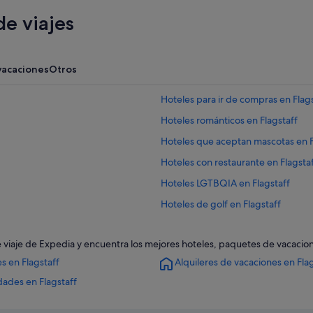
e viajes
vacaciones
Otros
Hoteles para ir de compras en Flag
Hoteles románticos en Flagstaff
Hoteles que aceptan mascotas en F
Hoteles con restaurante en Flagsta
Hoteles LGTBQIA en Flagstaff
Hoteles de golf en Flagstaff
Flagstaff hoteles
s de viaje de Expedia y encuentra los mejores hoteles, paquetes de vacaci
Hoteles con casino en Flagstaff
s en Flagstaff
Alquileres de vacaciones en Fla
Hoteles de lujo en Flagstaff
dades en Flagstaff
Hoteles para familias en Flagstaff
Centro de Flagstaff hoteles