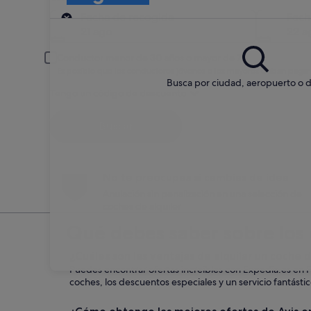
Recogida
Fecha de recogida
Fech
21 ago
22 a
Conductor menor de 30 años o mayor de 70
Es posible que los conductores jóvenes o los mayores deban pagar
Busca por ciudad, aeropuerto o d
Tengo un código de descuento
Buscar
No te preocupes si cambias de idea
Anulación sin penalización en una selección de
coches de alquiler
Qué debes saber sobre los c
¿Cuáles son las ventajas de alquilar un coche 
Puedes encontrar ofertas increíbles con Expedia.es en F
coches, los descuentos especiales y un servicio fantástic