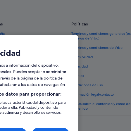
Hoteles con piscina en Flagstaff
Lodges en Flagstaff
as
Políticas
Hoteles boutique en Flagstaff
aña
Términos y condiciones generales (e
reservas de Vrbo)
España
Términos y condiciones de Vrbo
cidad
vacacionales España
Accesibilidad
 viaje a España
 a información del dispositivo,
Privacidad
tos en España
sonales. Puedes aceptar o administrar
Cookies
ravés de la página de la política de
 coches en España
o afectarán a los datos de navegación.
Condiciones de uso
lojamientos
os datos para proporcionar:
Información legal/contacto
 las características del dispositivo para
Pautas sobre el contenido y cómo de
eder a ella. Publicidad y contenido
contenido
 audiencia y desarrollo de servicios.