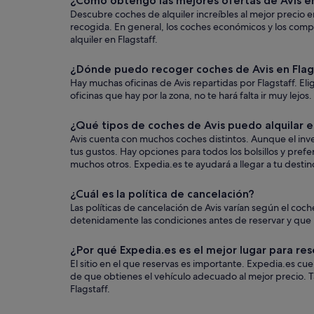
¿Cómo obtengo las mejores ofertas de Avis en
Descubre coches de alquiler increíbles al mejor precio en
recogida. En general, los coches económicos y los comp
alquiler en Flagstaff.
¿Dónde puedo recoger coches de Avis en Flag
Hay muchas oficinas de Avis repartidas por Flagstaff. El
oficinas que hay por la zona, no te hará falta ir muy lejo
¿Qué tipos de coches de Avis puedo alquilar e
Avis cuenta con muchos coches distintos. Aunque el inven
tus gustos. Hay opciones para todos los bolsillos y pref
muchos otros. Expedia.es te ayudará a llegar a tu destino
¿Cuál es la política de cancelación?
Las políticas de cancelación de Avis varían según el c
detenidamente las condiciones antes de reservar y que us
¿Por qué Expedia.es es el mejor lugar para res
El sitio en el que reservas es importante. Expedia.es c
de que obtienes el vehículo adecuado al mejor precio. T
Flagstaff.