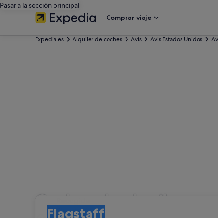
Pasar a la sección principal
Comprar viaje
Expedia.es
Alquiler de coches
Avis
Avis Estados Unidos
Av
Coches de alquiler con
Recogida
Recogida
Flagstaff