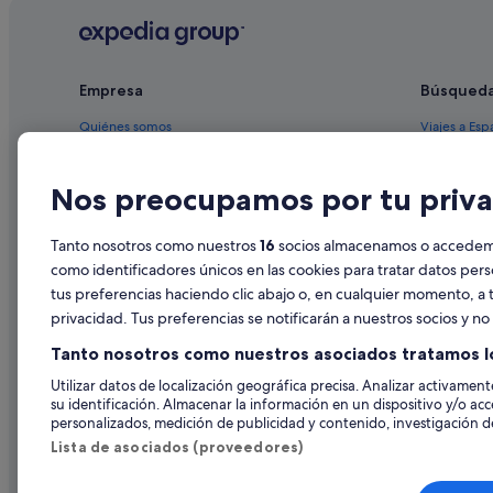
Hoteles de 4 estrellas en Flagstaff
Hoteles con conserje en Flagstaff
Empresa
Búsqued
Hoteles baratos en Flagstaff
Quiénes somos
Viajes a Esp
Empleo
Hoteles en 
Nos preocupamos por tu priva
Anuncia tu alojamiento
Alquileres 
Publicidad
Paquetes de
Tanto nosotros como nuestros
16
socios almacenamos o accedemos
Prensa
Vuelos bara
como identificadores únicos en las cookies para tratar datos per
tus preferencias haciendo clic abajo o, en cualquier momento, a t
Alquiler de
privacidad. Tus preferencias se notificarán a nuestros socios y n
Todos los a
Tanto nosotros como nuestros asociados tratamos l
Utilizar datos de localización geográfica precisa. Analizar activamente
su identificación. Almacenar la información en un dispositivo y/o acc
personalizados, medición de publicidad y contenido, investigación de
Lista de asociados (proveedores)