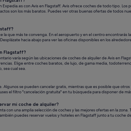
 Flagstaff?
 Expedia.es con Avis en Flagstaff. Avis ofrece coches de todo tipo. Los pr
actos son los más baratos. Puedes ver otras buenas ofertas de todos nue
staff?
ige la que más te convenga. En el aeropuerto y en el centro encontrarás l
s. Desplázate hacia abajo para ver las oficinas disponibles en los alrededor
n Flagstaff?
tario varía según las ubicaciones de coches de alquiler de Avis en Flags
erencias. Elige entre coches baratos, de lujo, de gama media, todoterren
, sea cual sea.
oche. Algunos se pueden cancelar gratis, mientras que es posible que ot
es el filtro "cancelación gratuita" en tu búsqueda para disponer de más 
ervar mi coche de alquiler?
uenta con una amplia selección de coches y las mejores ofertas en la zon
ambién puedes reservar vuelos y hoteles en Flagstaff junto a tu coche de