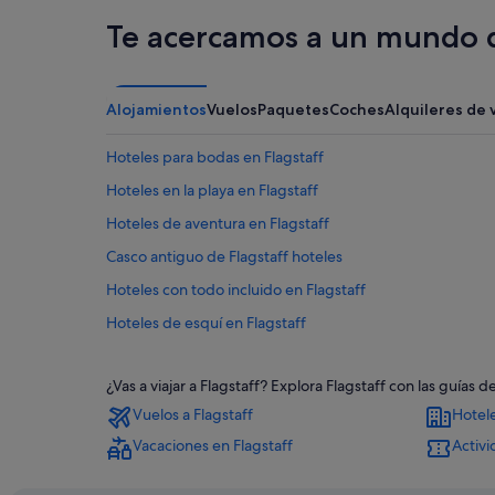
Te acercamos a un mundo d
Alojamientos
Vuelos
Paquetes
Coches
Alquileres de 
Hoteles para bodas en Flagstaff
Hoteles en la playa en Flagstaff
Hoteles de aventura en Flagstaff
Casco antiguo de Flagstaff hoteles
Hoteles con todo incluido en Flagstaff
Hoteles de esquí en Flagstaff
Cabañas en Flagstaff
¿Vas a viajar a Flagstaff? Explora Flagstaff con las guía
Hoteles con spa en Flagstaff
Vuelos a Flagstaff
Hotele
Hoteles históricos en Flagstaff
Vacaciones en Flagstaff
Activi
Campings de caravanas en Flagstaff
Moteles en Flagstaff