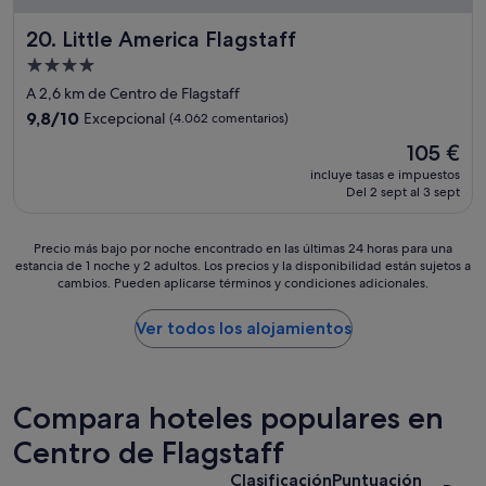
r
n
á
t
Little America Flagstaff
20. Little America Flagstaff
m
e
Alojamiento
i
e
de
t
s
A 2,6 km de Centro de Flagstaff
e
1
4.0 estrellas
9.8
9,8/10
Excepcional
(4.062 comentarios)
s
m
sobre
d
El
u
105 €
10,
e
precio
f
Excepcional,
incluye tasas e impuestos
c
actual
f
Del 2 sept al 3 sept
(4.062 comentarios)
h
es
i
e
de
n
c
105 €
d
Precio
Precio más bajo por noche encontrado en las últimas 24 horas para una
k
estancia de 1 noche y 2 adultos. Los precios y la disponibilidad están sujetos a
e
más
cambios. Pueden aplicarse términos y condiciones adicionales.
i
c
bajo
n
h
por
y
o
noche
Ver todos los alojamientos
c
c
encontrado
h
o
en
e
l
las
c
a
últimas
Compara hoteles populares en
k
t
24 horas
o
e
para
Centro de Flagstaff
u
"
una
Clasificación
Puntuación
t
estancia