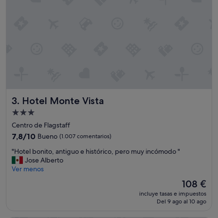
Hotel Monte Vista
3. Hotel Monte Vista
Alojamiento
de
Centro de Flagstaff
3.0 estrellas
7.8
7,8/10
Bueno
(1.007 comentarios)
sobre
"
"Hotel bonito, antiguo e histórico, pero muy incómodo "
10,
H
Jose Alberto
Bueno,
o
Ver menos
(1.007 comentarios)
t
El
108 €
e
precio
incluye tasas e impuestos
l
actual
Del 9 ago al 10 ago
b
es
o
de