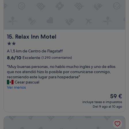
a
.
P
e
r
o
l
Relax Inn Motel
15. Relax Inn Motel
o
Alojamiento
d
de
e
A 1,5 km de Centro de Flagstaff
m
2.0 estrellas
8.6
8,6/10
Excelente
(1.293 comentarios)
á
sobre
s
"
"Muy buenas personas, no hablo mucho ingles y uno de ellos
10,
m
M
que nos atendió hizo lo posible por comunicarse conmigo,
Excelente,
u
u
recomiendo este lugar para hospedarse"
(1.293 comentarios)
y
y
Cesar pascual
a
b
Ver menos
g
u
El
59 €
u
e
precio
s
incluye tasas e impuestos
n
actual
Del 9 ago al 10 ago
t
a
es
o
s
de
.
La Quinta Inn & Suites by Wyndham Flagstaff
p
59 €
"
e
r