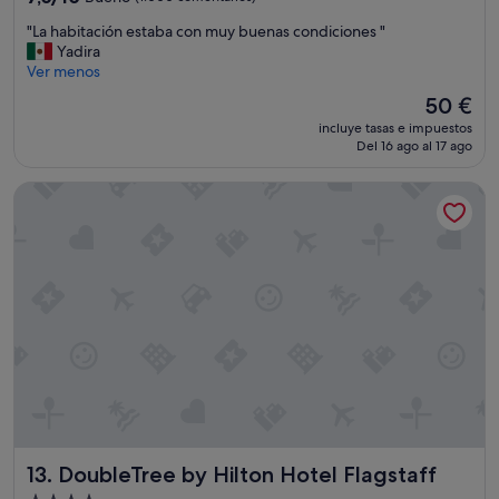
n
sobre
g
"
"La habitación estaba con muy buenas condiciones "
10,
e
L
Yadira
Bueno,
p
a
Ver menos
(1.000 comentarios)
o
h
El
50 €
o
a
precio
l
incluye tasas e impuestos
b
actual
y
Del 16 ago al 17 ago
i
es
s
t
de
a
DoubleTree by Hilton Hotel Flagstaff
a
50 €
u
c
n
i
a
ó
😬
n
💜
e
"
s
t
a
b
a
c
o
n
DoubleTree by Hilton Hotel Flagstaff
13. DoubleTree by Hilton Hotel Flagstaff
m
u