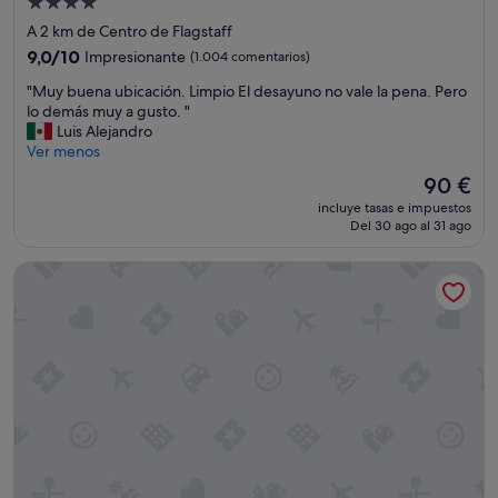
Alojamiento
y
de
A 2 km de Centro de Flagstaff
b
4.0 estrellas
u
9.0
9,0/10
Impresionante
(1.004 comentarios)
e
sobre
"
"Muy buena ubicación. Limpio El desayuno no vale la pena. Pero
n
10,
M
lo demás muy a gusto. "
a
Impresionante,
u
Luis Alejandro
s
(1.004 comentarios)
y
Ver menos
c
b
o
El
90 €
u
n
precio
incluye tasas e impuestos
e
d
actual
Del 30 ago al 31 ago
n
i
es
a
c
de
Super 8 by Wyndham Conference Center NAU/Downtown
u
i
90 €
b
o
i
n
c
e
a
s
c
"
i
ó
n
.
L
i