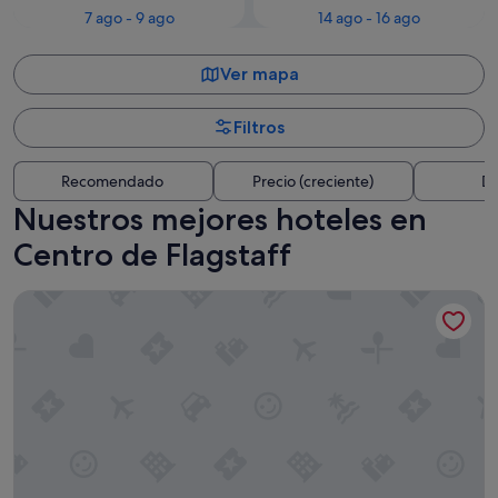
7 ago - 9 ago
14 ago - 16 ago
Ver mapa
Filtros
Recomendado
Precio (creciente)
Di
Nuestros mejores hoteles en
Centro de Flagstaff
Country Inn & Suites by Radisson, Flagstaff Downtown, AZ