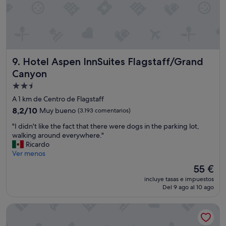
e
s
r
o
s
r
o
y
n
l
a
o
Hotel Aspen InnSuites Flagstaff/Grand Canyon
9. Hotel Aspen InnSuites Flagstaff/Grand
l
s
e
b
Canyon
x
a
Alojamiento
c
ñ
de
e
o
A 1 km de Centro de Flagstaff
l
s
2.5 estrellas
8.2
8,2/10
Muy bueno
(3.193 comentarios)
e
u
sobre
n
n
"
"I didn't like the fact that there were dogs in the parking lot,
10,
t
p
I
walking around everywhere."
Muy
e
o
d
Ricardo
bueno,
,
c
i
Ver menos
(3.193 comentarios)
l
o
d
El
55 €
o
a
n
precio
ú
n
incluye tasas e impuestos
'
actual
n
Del 9 ago al 10 ago
t
t
es
i
i
l
de
c
g
Hyatt Place Flagstaff
i
55 €
o
u
k
c
o
e