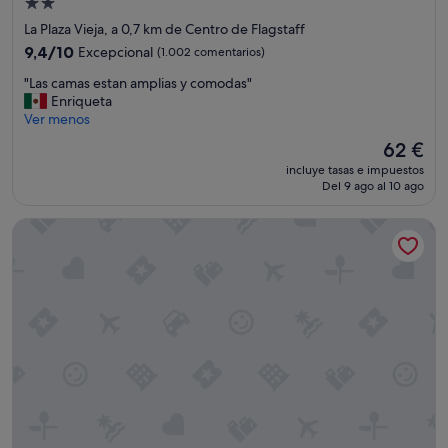
Alojamiento
o
t
de
m
La Plaza Vieja, a 0,7 km de Centro de Flagstaff
o
o
2.0 estrellas
o
9.4
9,4/10
Excepcional
(1.002 comentarios)
d
t
sobre
i
"
"Las camas estan amplias y comodas"
h
10,
d
L
Enriqueta
e
Excepcional,
a
a
Ver menos
r
(1.002 comentarios)
d
s
p
El
62 €
n
c
e
precio
o
incluye tasas e impuestos
a
o
actual
Del 9 ago al 10 ago
e
m
p
es
s
a
l
de
l
Drury Plaza Hotel Flagstaff
s
e
62 €
a
e
.
m
s
"
a
t
x
a
i
n
m
a
a
m
,
p
h
l
a
i
b
a
i
s