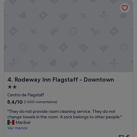
Rodeway Inn Flagstaff - Downtown
n
108 €
i
t
o
,
a
n
t
i
g
u
o
e
h
Rodeway Inn Flagstaff - Downtown
4. Rodeway Inn Flagstaff - Downtown
i
s
Alojamiento
t
de
Centro de Flagstaff
ó
2.0 estrellas
r
5.4
5,4/10
(1.000 comentarios)
i
sobre
"
"They do not provide room cleaning service. They do not
c
10,
T
change towels in the room. A sock belongs to other people."
o
(1.000 comentarios)
h
Maribel
,
e
Ver menos
p
y
e
El