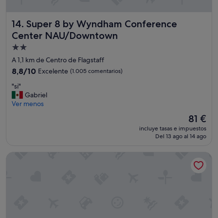
m
p
Super 8 by Wyndham Conference Center NAU/Downtown
14. Super 8 by Wyndham Conference
i
o
Center NAU/Downtown
E
Alojamiento
l
de
d
A 1,1 km de Centro de Flagstaff
e
2.0 estrellas
8.8
8,8/10
Excelente
(1.005 comentarios)
s
sobre
a
"
"si"
10,
y
s
Gabriel
Excelente,
u
i
Ver menos
(1.005 comentarios)
n
"
El
81 €
o
precio
n
incluye tasas e impuestos
actual
o
Del 13 ago al 14 ago
es
v
de
a
Relax Inn Motel
81 €
l
e
l
a
p
e
n