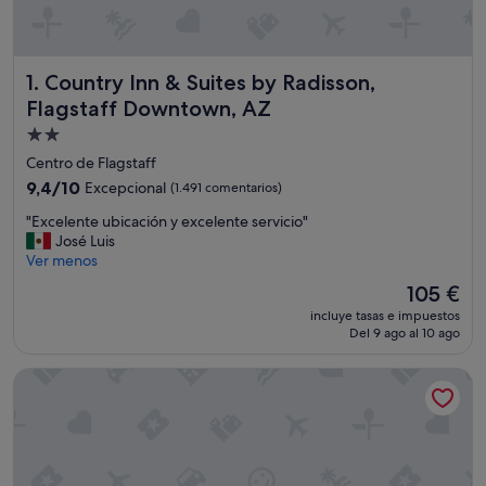
Country Inn & Suites by Radisson, Flagstaff Downtown, AZ
1. Country Inn & Suites by Radisson,
Flagstaff Downtown, AZ
Alojamiento
de
Centro de Flagstaff
2.0 estrellas
9.4
9,4/10
Excepcional
(1.491 comentarios)
sobre
"
"Excelente ubicación y excelente servicio"
10,
E
José Luis
Excepcional,
x
Ver menos
(1.491 comentarios)
c
El
105 €
e
precio
incluye tasas e impuestos
l
actual
Del 9 ago al 10 ago
e
es
n
de
Residence Inn by Marriott Flagstaff
t
105 €
e
u
b
i
c