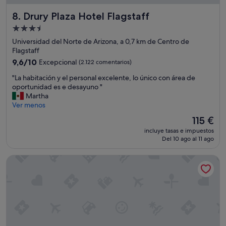
t
y
Drury Plaza Hotel Flagstaff
a
8. Drury Plaza Hotel Flagstaff
c
c
o
Alojamiento
i
m
de
Universidad del Norte de Arizona, a 0,7 km de Centro de
o
o
3.5 estrellas
Flagstaff
n
d
e
a
9.6
9,6/10
Excepcional
(2.122 comentarios)
s
s
sobre
"
"La habitación y el personal excelente, lo único con área de
p
"
10,
L
oportunidad es e desayuno "
e
Excepcional,
a
Martha
q
(2.122 comentarios)
h
Ver menos
u
a
e
El
115 €
b
ñ
precio
incluye tasas e impuestos
i
a
actual
Del 10 ago al 11 ago
t
s
es
a
,
de
Hotel Aspen InnSuites Flagstaff/Grand Canyon
c
s
115 €
i
i
ó
n
n
a
y
s
e
c
l
e
p
n