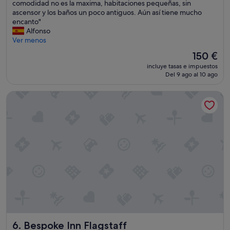
H
comodidad no es la maxima, habitaciones pequeñas, sin
e
Muy
a
ascensor y los baños un poco antiguos. Aún así tiene mucho
r
bueno,
y
encanto"
v
(446 comentarios)
q
Alfonso
i
u
Ver menos
c
e
e
El
150 €
t
.
precio
incluye tasas e impuestos
e
T
actual
Del 9 ago al 10 ago
n
h
es
e
e
de
Bespoke Inn Flagstaff
r
y
150 €
e
d
n
o
c
n
u
o
e
t
n
c
t
h
a
a
q
n
u
g
e
e
e
t
s
o
Bespoke Inn Flagstaff
6. Bespoke Inn Flagstaff
u
w