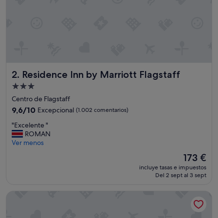
a
c
i
ó
n
y
e
x
Residence Inn by Marriott Flagstaff
2. Residence Inn by Marriott Flagstaff
c
e
Alojamiento
l
de
Centro de Flagstaff
e
3.0 estrellas
n
9.6
9,6/10
Excepcional
(1.002 comentarios)
t
sobre
"
"Excelente "
e
10,
E
ROMAN
s
Excepcional,
x
Ver menos
e
(1.002 comentarios)
c
r
El
173 €
e
v
precio
incluye tasas e impuestos
l
i
actual
Del 2 sept al 3 sept
e
c
es
n
i
de
Hotel Monte Vista
t
o
173 €
e
"
"