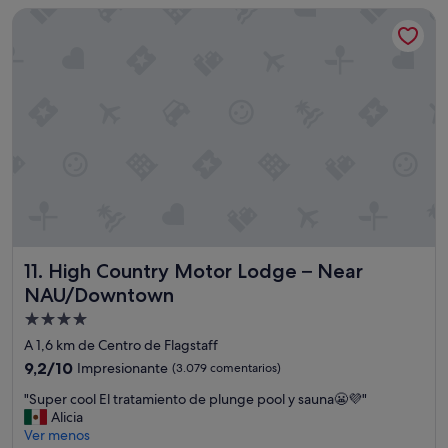
i
de
a
High Country Motor Lodge – Near NAU/Downtown
"
n
90 €
y
t
u
h
n
e
o
p
"
a
r
k
i
n
g
l
o
t
High Country Motor Lodge – Near NAU/Downtown
11. High Country Motor Lodge – Near
,
w
NAU/Downtown
a
Alojamiento
l
de
k
A 1,6 km de Centro de Flagstaff
i
4.0 estrellas
9.2
9,2/10
Impresionante
(3.079 comentarios)
n
sobre
g
"
"Super cool El tratamiento de plunge pool y sauna😬💜"
10,
a
S
Alicia
Impresionante,
r
u
Ver menos
(3.079 comentarios)