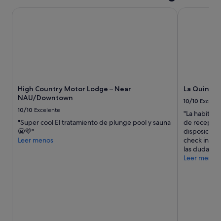
d
High Country Motor Lodge – Near NAU/Downtown
La Quinta I
u
d
a
s
s
o
b
r
e
High Country Motor Lodge – Near
La Quinta 
l
NAU/Downtown
10/10
Excelen
a
10/10
Excelente
"La habitaci
e
"Super cool El tratamiento de plunge pool y sauna
de recepció
s
😬💜"
disposición 
t
Leer menos
check in y 
a
las dudas so
n
Leer menos
c
i
a
"