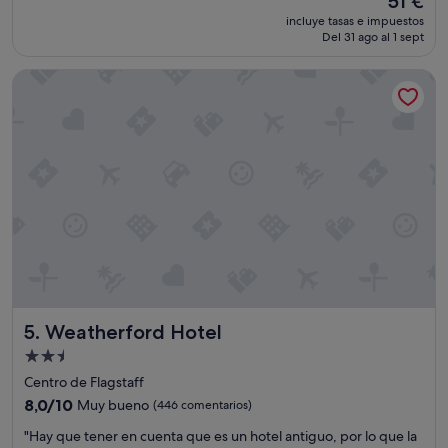
51 €
d
r
precio
incluye tasas e impuestos
o
o
actual
Del 31 ago al 1 sept
n
m
es
o
u
de
Weatherford Hotel
t
y
51 €
p
i
r
n
o
c
v
ó
i
m
d
o
e
d
r
o
o
"
o
m
c
l
Weatherford Hotel
5. Weatherford Hotel
e
a
Alojamiento
n
de
Centro de Flagstaff
i
2.5 estrellas
n
8.0
8,0/10
Muy bueno
(446 comentarios)
g
sobre
"
"Hay que tener en cuenta que es un hotel antiguo, por lo que la
s
10,