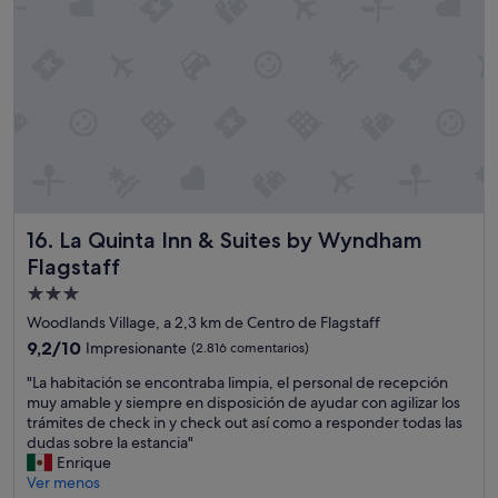
s
o
n
a
s
,
n
o
h
a
b
La Quinta Inn & Suites by Wyndham Flagstaff
16. La Quinta Inn & Suites by Wyndham
l
o
Flagstaff
m
Alojamiento
u
de
c
Woodlands Village, a 2,3 km de Centro de Flagstaff
h
3.0 estrellas
9.2
9,2/10
Impresionante
(2.816 comentarios)
o
sobre
i
"
"La habitación se encontraba limpia, el personal de recepción
10,
n
L
muy amable y siempre en disposición de ayudar con agilizar los
Impresionante,
g
a
trámites de check in y check out así como a responder todas las
(2.816 comentarios)
l
h
dudas sobre la estancia"
e
a
Enrique
s
b
Ver menos
y