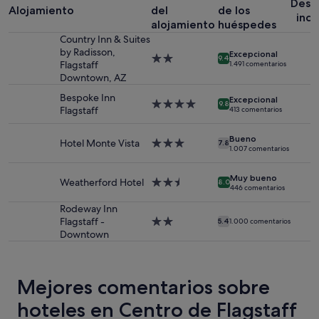
Desa
a
Alojamiento
del
de los
de
incl
s
1 noche
alojamiento
huéspedes
í
y
Country Inn & Suites
c
2 adultos.
by Radisson,
Excepcional
Alojamiento
9.4
o
Los
Flagstaff
1.491 comentarios
de
m
precios
Downtown, AZ
2.0 estrellas
o
y
Bespoke Inn
a
la
Excepcional
Alojamiento
9.8
Flagstaff
413 comentarios
r
disponibilidad
de
e
están
4.0 estrellas
s
sujetos
Bueno
Hotel Monte Vista
Alojamiento
7.8
p
1.007 comentarios
a
de
o
cambios.
3.0 estrellas
n
Pueden
Muy bueno
Weatherford Hotel
Alojamiento
8.0
d
446 comentarios
aplicarse
de
e
términos
2.5 estrellas
Rodeway Inn
r
y
Flagstaff -
Alojamiento
5.4
1.000 comentarios
t
condiciones
Downtown
de
o
adicionales.
2.0 estrellas
d
a
s
Mejores comentarios sobre
l
a
hoteles en Centro de Flagstaff
s