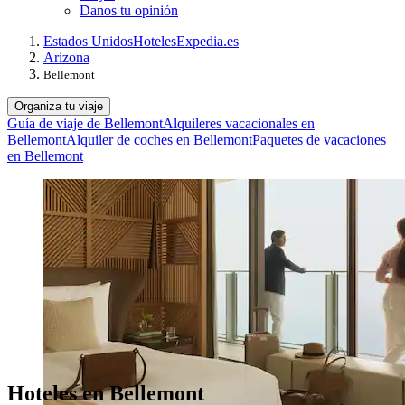
Danos tu opinión
Estados Unidos
Hoteles
Expedia.es
Arizona
Bellemont
Organiza tu viaje
Guía de viaje de Bellemont
Alquileres vacacionales en
Bellemont
Alquiler de coches en Bellemont
Paquetes de vacaciones
en Bellemont
Hoteles en Bellemont