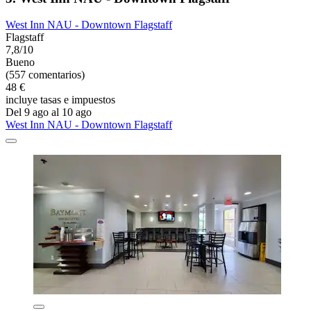
West Inn NAU - Downtown Flagstaff
Flagstaff
7,8/10
Bueno
(557 comentarios)
48 €
incluye tasas e impuestos
Del 9 ago al 10 ago
West Inn NAU - Downtown Flagstaff