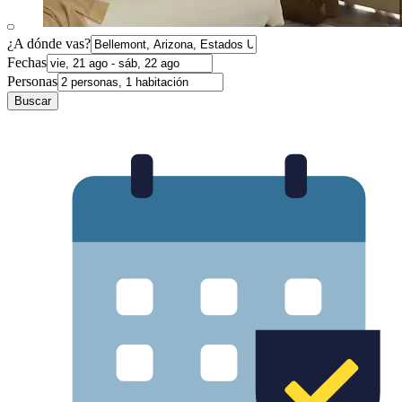
¿A dónde vas?
Fechas
Personas
Buscar