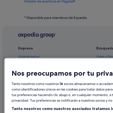
Hoteles de aventura en Flagstaff
Hoteles de golf en Flagstaff
Hoteles históricos en Flagstaff
* Disponible para miembros de Expedia.
Hoteles de 4 estrellas en Flagstaff
Moteles en Flagstaff
Cabañas en Munds Park
Hoteles baratos en Flagstaff
Empresa
Búsqued
Hoteles con conserje en Flagstaff
Quiénes somos
Viajes a Esp
Hoteles con todo incluido en Flagstaff
Empleo
Hoteles en 
Hoteles para ir de compras en Flagstaff
Nos preocupamos por tu priva
Anuncia tu alojamiento
Alquileres 
Publicidad
Paquetes de
Tanto nosotros como nuestros
16
socios almacenamos o accedemos
Prensa
Vuelos bara
como identificadores únicos en las cookies para tratar datos per
tus preferencias haciendo clic abajo o, en cualquier momento, a t
Alquiler de
privacidad. Tus preferencias se notificarán a nuestros socios y n
Todos los a
Tanto nosotros como nuestros asociados tratamos l