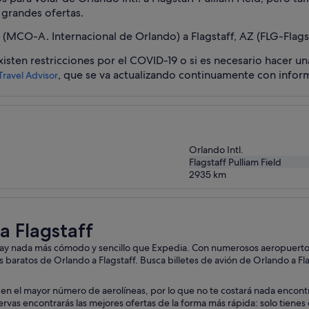
 grandes ofertas.
MCO-A. Internacional de Orlando) a Flagstaff, AZ (FLG-Flagst
sten restricciones por el COVID-19 o si es necesario hacer una
, que se va actualizando continuamente con inform
Travel Advisor
Orlando Intl.
Flagstaff Pulliam Field
2935
km
a Flagstaff
o hay nada más cómodo y sencillo que Expedia. Con numerosos aeropuertos 
 baratos de Orlando a Flagstaff. Busca billetes de avión de Orlando a Fla
en el mayor número de aerolíneas, por lo que no te costará nada encontra
as encontrarás las mejores ofertas de la forma más rápida: solo tienes que