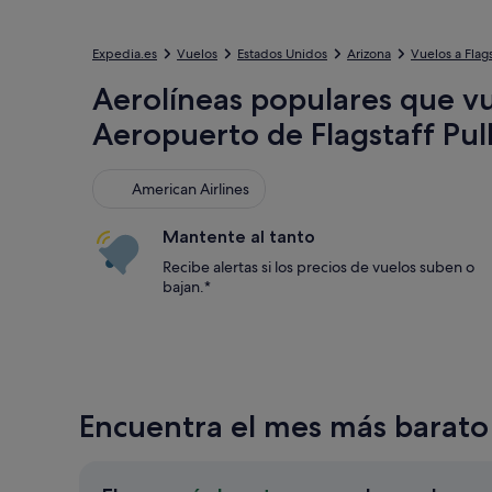
Expedia.es
Vuelos
Estados Unidos
Arizona
Vuelos a Flags
Aerolíneas populares que v
Aeropuerto de Flagstaff Pull
American Airlines
American Airlines
Mantente al tanto
Recibe alertas si los precios de vuelos suben o
bajan.*
Encuentra el mes más barato 