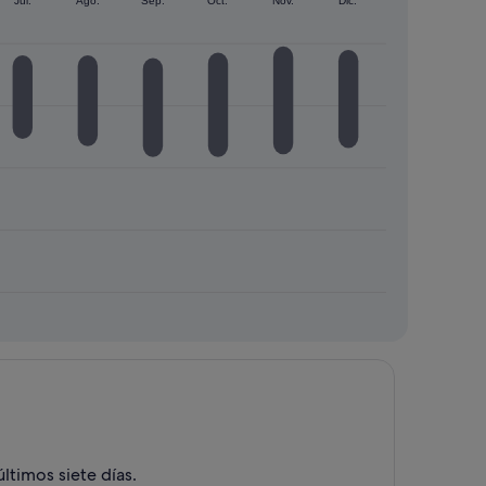
Jul.
Ago.
Sep.
Oct.
Nov.
Dic.
ltimos siete días.