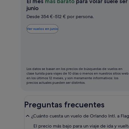
El mes
más barato
para volar suele ser
El
junio
mes
Desde 354 €-512 € por persona.
más
barato
Ver vuelos en junio
para
volar
suele
ser
junio
Los datos se basan en los precios de búsquedas de vuelos en
clase turista para viajes de 10 días o menos en nuestros sitios web
en los últimos 12 meses, y son meramente informativos: los
precios actuales pueden ser distintos.
Preguntas frecuentes
¿Cuánto cuesta un vuelo de Orlando Intl. a Flag
El precio más bajo para un viaje de ida y vuelt