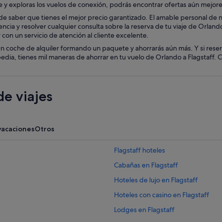
aje y exploras los vuelos de conexión, podrás encontrar ofertas aún mejore
e saber que tienes el mejor precio garantizado. El amable personal de nue
encia y resolver cualquier consulta sobre la reserva de tu viaje de Orlando
con un servicio de atención al cliente excelente.
n coche de alquiler formando un paquete y ahorrarás aún más. Y si reser
ia, tienes mil maneras de ahorrar en tu vuelo de Orlando a Flagstaff. Con
e viajes
vacaciones
Otros
Flagstaff hoteles
Cabañas en Flagstaff
Hoteles de lujo en Flagstaff
Hoteles con casino en Flagstaff
Lodges en Flagstaff