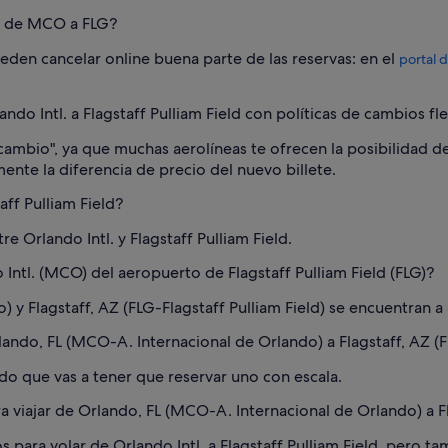
lo de MCO a FLG?
ueden cancelar online buena parte de las reservas: en el
portal d
o Intl. a Flagstaff Pulliam Field con políticas de cambios fle
r cambio", ya que muchas aerolíneas te ofrecen la posibilidad d
mente la diferencia de precio del nuevo billete.
aff Pulliam Field?
 Orlando Intl. y Flagstaff Pulliam Field.
Intl. (MCO) del aeropuerto de Flagstaff Pulliam Field (FLG)?
) y Flagstaff, AZ (FLG-Flagstaff Pulliam Field) se encuentra
ando, FL (MCO-A. Internacional de Orlando) a Flagstaff, AZ (FL
o que vas a tener que reservar uno con escala.
 viajar de Orlando, FL (MCO-A. Internacional de Orlando) a Fla
 para volar de Orlando Intl. a Flagstaff Pulliam Field, pero t