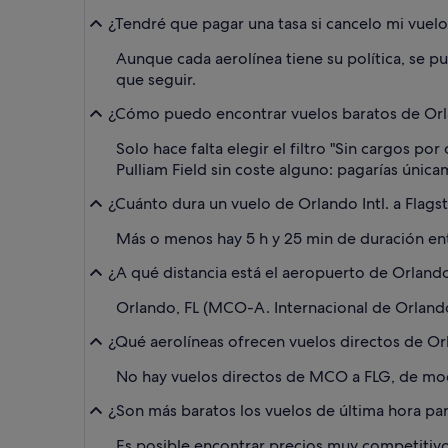
¿Tendré que pagar una tasa si cancelo mi vue
Aunque cada aerolínea tiene su política, se p
que seguir.
¿Cómo puedo encontrar vuelos baratos de Orland
Solo hace falta elegir el filtro "Sin cargos po
Pulliam Field sin coste alguno: pagarías única
¿Cuánto dura un vuelo de Orlando Intl. a Flagst
Más o menos hay 5 h y 25 min de duración entre
¿A qué distancia está el aeropuerto de Orlando 
Orlando, FL (MCO-A. Internacional de Orlando
¿Qué aerolíneas ofrecen vuelos directos de Orl
No hay vuelos directos de MCO a FLG, de mod
¿Son más baratos los vuelos de última hora para
Es posible encontrar precios muy competitivos