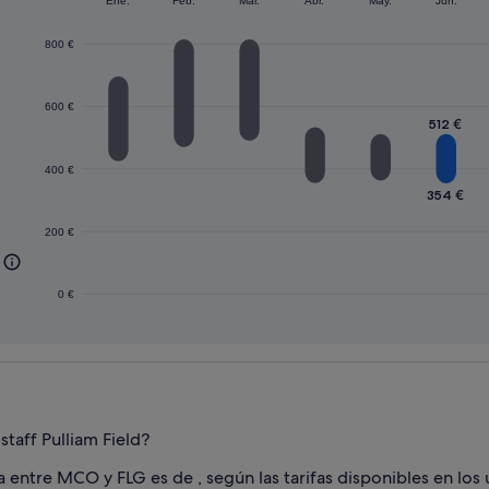
Ene.
Feb.
Mar.
Abr.
May.
Jun.
800 €
600 €
512 €
400 €
354 €
200 €
0 €
staff Pulliam Field?
a entre MCO y FLG es de , según las tarifas disponibles en los ú