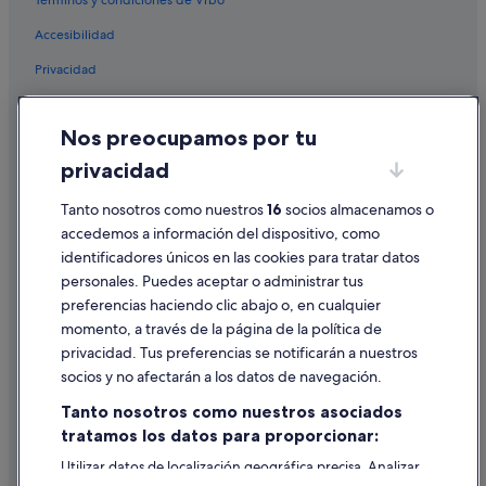
Términos y condiciones de Vrbo
Accesibilidad
Privacidad
Cookies
Nos preocupamos por tu
Condiciones de uso
privacidad
Información legal/contacto
Tanto nosotros como nuestros
16
socios almacenamos o
Pautas sobre el contenido y cómo denunciar contenido
accedemos a información del dispositivo, como
identificadores únicos en las cookies para tratar datos
Ayuda
personales. Puedes aceptar o administrar tus
Ayuda
preferencias haciendo clic abajo o, en cualquier
momento, a través de la página de la política de
Cancelar un vuelo
privacidad. Tus preferencias se notificarán a nuestros
Cancelar una reserva de hotel o de un alquiler vacacional
socios y no afectarán a los datos de navegación.
Plazos de reembolso
Tanto nosotros como nuestros asociados
tratamos los datos para proporcionar:
Utilizar un cupón de Expedia
Utilizar datos de localización geográfica precisa. Analizar
Documentos para viajes internacionales
activamente las características del dispositivo para su