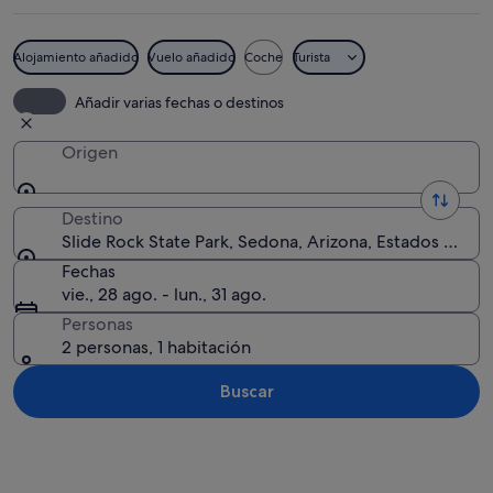
Alojamiento añadido
Vuelo añadido
Coche
Turista
Un río serpentea por un cañón con for
Añadir varias fechas o destinos
Origen
Destino
Slide Rock State Park, Sedona, Arizona, Estados Unido
Fechas
vie., 28 ago. - lun., 31 ago.
Personas
2 personas, 1 habitación
Buscar
Ver mapa