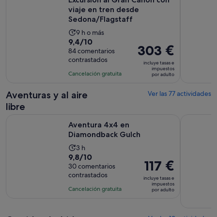
viaje en tren desde
Sedona/Flagstaff
La
9 h o más
9.4
9,4/10
duración
El
303 €
sobre
84 comentarios
de
precio
contrastados
10
la
incluye tasas e
es
impuestos
con
actividad
Cancelación gratuita
por adulto
de
84
es
303 €
comentarios
de
Aventuras y al aire
Ver las 77 actividades
por
9 horas
libre
adulto
Se abre en una pestaña
Aventura 4x4 en Diamondback Gulch
Sedona Re
Aventura 4x4 en
Diamondback Gulch
La
3 h
9.8
9,8/10
duración
El
117 €
sobre
30 comentarios
de
precio
contrastados
10
la
incluye tasas e
es
impuestos
con
actividad
Cancelación gratuita
por adulto
de
30
es
117 €
comentarios
de
por