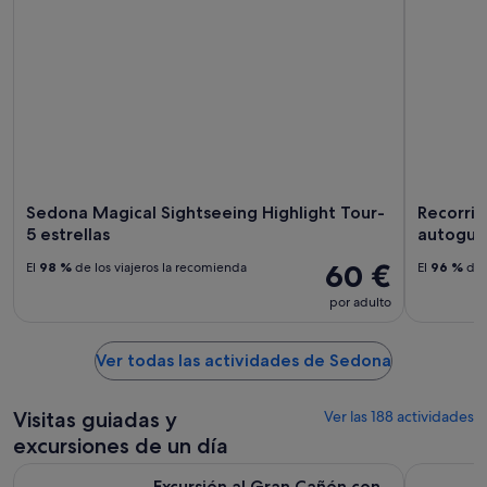
Sedona Magical Sightseeing Highlight Tour-
Recorrid
5 estrellas
autogui
60 €
El
98 %
de los viajeros la recomienda
El
96 %
de 
por adulto
Ver todas las actividades de Sedona
Visitas guiadas y
Ver las 188 actividades
excursiones de un día
Excursión al Gran Cañón con viaje en tren desde Sedona/Fla
Excursión
Excursión al Gran Cañón con