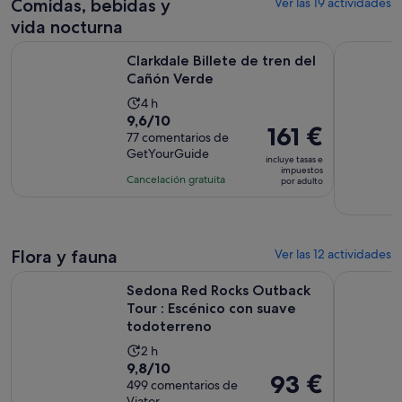
Comidas, bebidas y
3 horas
Ver las 19 actividades
adulto
vida nocturna
Se abre en una pes
Clarkdale Billete de tren del Cañón Verde
Excursión 
Clarkdale Billete de tren del
Cañón Verde
La
4 h
9.6
9,6/10
duración
El
161 €
sobre
77 comentarios de
de
precio
GetYourGuide
10
la
incluye tasas e
es
impuestos
con
actividad
Cancelación gratuita
por adulto
de
77
es
161 €
comentarios
de
por
4 horas
adulto
Flora y fauna
Ver las 12 actividades
Sedona Red Rocks Outback Tour : Escénico con suave todot
Camp Verde
Sedona Red Rocks Outback
Tour : Escénico con suave
todoterreno
La
2 h
9.8
9,8/10
duración
El
93 €
sobre
499 comentarios de
de
precio
Viator