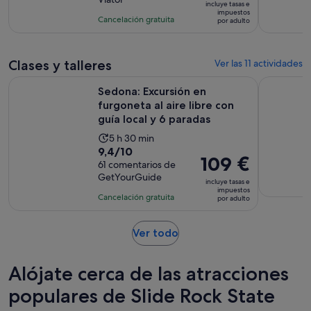
10
la
incluye tasas e
es
impuestos
con
actividad
Cancelación gratuita
por adulto
de
499
es
93 €
comentarios
de
por
2 horas
Clases y talleres
Ver las 11 actividades
adulto
Sedona: Excursión en furgoneta al aire libre con guía local y
Sedona: L
Sedona: Excursión en
furgoneta al aire libre con
guía local y 6 paradas
La
5 h 30 min
9.4
9,4/10
duración
El
109 €
sobre
61 comentarios de
de
precio
GetYourGuide
10
la
incluye tasas e
es
impuestos
con
actividad
Cancelación gratuita
por adulto
de
61
es
109 €
comentarios
de
por
Se
Ver todo
5 horas
abre
adulto
y
en
Alójate cerca de las atracciones
30 minutos
una
pestaña
populares de Slide Rock State
nueva