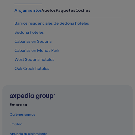
Alojamientos
Vuelos
Paquetes
Coches
Barrios residenciales de Sedona hoteles
Sedona hoteles
Cabañas en Sedona
Cabañas en Munds Park
West Sedona hoteles
Oak Creek hoteles
Hoteles cerca de Chapel of the Holy Cross
Empresa
Quiénes somos
Empleo
Anuncia tu alojamiento