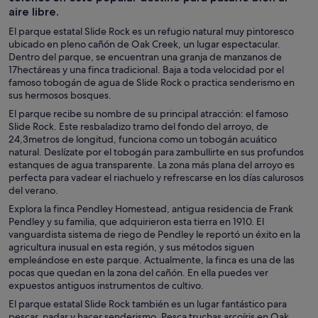
aire libre.
El parque estatal Slide Rock es un refugio natural muy pintoresco
ubicado en pleno cañón de Oak Creek, un lugar espectacular.
Dentro del parque, se encuentran una granja de manzanos de
17hectáreas y una finca tradicional. Baja a toda velocidad por el
famoso tobogán de agua de Slide Rock o practica senderismo en
sus hermosos bosques.
El parque recibe su nombre de su principal atracción: el famoso
Slide Rock. Este resbaladizo tramo del fondo del arroyo, de
24,3metros de longitud, funciona como un tobogán acuático
natural. Deslízate por el tobogán para zambullirte en sus profundos
estanques de agua transparente. La zona más plana del arroyo es
perfecta para vadear el riachuelo y refrescarse en los días calurosos
del verano.
Explora la finca Pendley Homestead, antigua residencia de Frank
Pendley y su familia, que adquirieron esta tierra en 1910. El
vanguardista sistema de riego de Pendley le reportó un éxito en la
agricultura inusual en esta región, y sus métodos siguen
empleándose en este parque. Actualmente, la finca es una de las
pocas que quedan en la zona del cañón. En ella puedes ver
expuestos antiguos instrumentos de cultivo.
El parque estatal Slide Rock también es un lugar fantástico para
pescar, nadar y hacer senderismo. Pesca truchas arcoíris en Oak