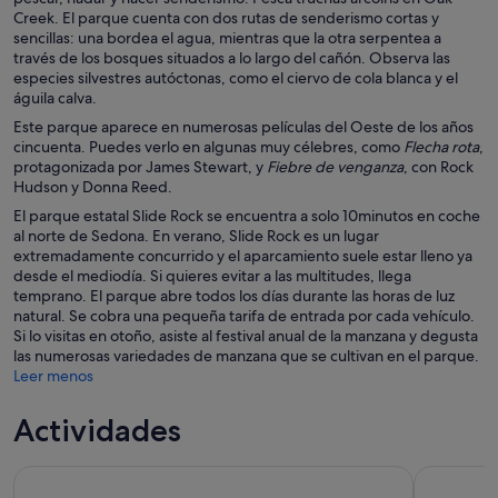
Creek. El parque cuenta con dos rutas de senderismo cortas y
sencillas: una bordea el agua, mientras que la otra serpentea a
través de los bosques situados a lo largo del cañón. Observa las
especies silvestres autóctonas, como el ciervo de cola blanca y el
águila calva.
Este parque aparece en numerosas películas del Oeste de los años
cincuenta. Puedes verlo en algunas muy célebres, como
Flecha rota
,
protagonizada por James Stewart, y
Fiebre de venganza
, con Rock
Hudson y Donna Reed.
El parque estatal Slide Rock se encuentra a solo 10minutos en coche
al norte de Sedona. En verano, Slide Rock es un lugar
extremadamente concurrido y el aparcamiento suele estar lleno ya
desde el mediodía. Si quieres evitar a las multitudes, llega
temprano. El parque abre todos los días durante las horas de luz
natural. Se cobra una pequeña tarifa de entrada por cada vehículo.
Si lo visitas en otoño, asiste al festival anual de la manzana y degusta
las numerosas variedades de manzana que se cultivan en el parque.
Leer menos
Actividades
Sedona Magical Sightseeing Highlight Tour- 5 estrellas
Recorrido