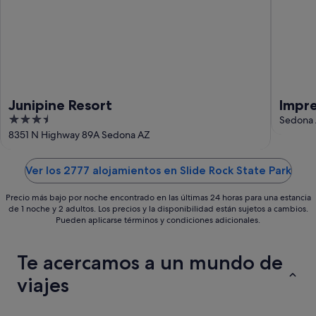
ago
ago
-
23
ago
Junipine Resort
Impre
3.5
encan
Sedona
out
8351 N Highway 89A Sedona AZ
del c
of
5
Ver los 2777 alojamientos en Slide Rock State Park
Precio más bajo por noche encontrado en las últimas 24 horas para una estancia
de 1 noche y 2 adultos. Los precios y la disponibilidad están sujetos a cambios.
Pueden aplicarse términos y condiciones adicionales.
Te acercamos a un mundo de
viajes