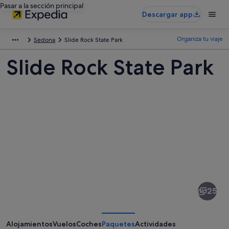
Pasar a la sección principal
Descargar app
Organiza tu viaje
Sedona
Slide Rock State Park
Slide Rock State Park
Fotos
de
Slide
25
Rock
State
Park
Alojamientos
Vuelos
Coches
Paquetes
Actividades