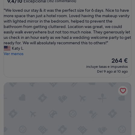
9.4
9,4/10
Excepcional
(162 comentarios)
sobre
"
"We loved our stay & it was the perfect size for 6 days. Nice to have
10,
W
more space than just a hotel room. Loved having the makeup vanity
Excepcional,
e
with lighted mirror in the bedroom, helped to prevent the
(162 comentarios)
l
bathroom from getting cluttered. Location was great, we could
o
easily walk everywhere but not too much noise. They generously let
v
us check in an hour early as we had a wedding welcome party to get
e
ready for. We will absolutely recommend this to others!"
d
Katy L.
o
Ver menos
u
El
264 €
r
precio
incluye tasas e impuestos
s
actual
Del 9 ago al 10 ago
t
es
a
de
Southern Charm: Minutes away from downtown w/a cozy p
y
264 €
&
i
t
w
a
s
t
h
e