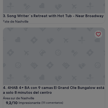
t
a
o
g
h
e
a
c
Song Writer`s Retreat with Hot Tub - Near Broadway
3. Song Writer`s Retreat with Hot Tub - Near Broadway
v
h
Este de Nashville
e
a
m
r
4HAB 4+ BA con 9 camas El Grand Ole Bungalow está a solo
o
m
r
,
e
e
s
x
p
t
a
r
c
e
e
m
t
e
h
l
a
y
n
c
j
o
u
4HAB 4+ BA con 9 camas El Grand Ole Bungalow está a solo
4. 4HAB 4+ BA con 9 camas El Grand Ole Bungalow está
n
s
a solo 8 minutos del centro
v
t
e
Área sur de Nashville
a
n
9.2
9,2/10
Impresionante
(111 comentarios)
h
i
sobre