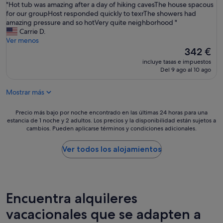
o
"
e
"Hot tub was amazing after a day of hiking cavesThe house spacous
10,
t
H
n
for our groupHost responded quickly to texrThe showers had
Impresionante,
e
o
t
amazing pressure and so hotVery quite neighborhood "
(111 comentarios)
l
t
l
Carrie D.
r
t
o
Ver menos
o
u
c
El
342 €
o
b
a
precio
incluye tasas e impuestos
m
w
t
actual
Del 9 ago al 10 ago
.
a
i
es
L
s
o
de
o
Mostrar más
a
n
342 €
v
m
w
e
a
a
Precio
Precio más bajo por noche encontrado en las últimas 24 horas para una
d
z
l
estancia de 1 noche y 2 adultos. Los precios y la disponibilidad están sujetos a
más
h
cambios. Pueden aplicarse términos y condiciones adicionales.
i
k
bajo
a
n
a
por
v
g
b
noche
Ver todos los alojamientos
i
a
l
encontrado
n
f
e
en
g
t
t
las
t
e
o
últimas
h
r
F
24 horas
Encuentra alquileres
e
a
a
para
m
d
vacacionales que se adapten a
r
una
a
a
m
estancia