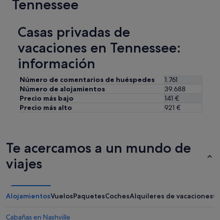
Tennessee
e
d
v
e
e
d
Casas privadas de
n
q
t
u
vacaciones en Tennessee:
t
i
h
información
c
e
k
b
l
Número de comentarios de huéspedes
1.761
a
y
Número de alojamientos
39.688
t
t
Precio más bajo
141 €
h
o
Precio más alto
921 €
r
t
o
e
o
x
m
r
Te acercamos a un mundo de
f
T
r
h
viajes
o
e
m
s
g
h
e
o
Alojamientos
Vuelos
Paquetes
Coches
Alquileres de vacaciones
O
t
w
t
e
i
Cabañas en Nashville
r