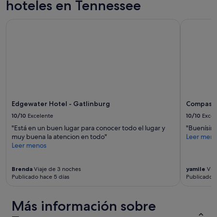
hoteles en Tennessee
o
c
a
r
o
f
i
Edgewater Hotel - Gatlinburg
Compass Ho
u
e
n
s
s
t
f
.
h
o
G
e
r
o
b
o
o
e
u
d
d
r
o
r
g
n
o
r
s
Edgewater Hotel - Gatlinburg
Compass 
o
o
i
10/10
Excelente
10/10
Excel
m
u
t
,
p
"Está en un buen lugar para conocer todo el lugar y
"Buenísimo
e
h
H
muy buena la atencion en todo"
Leer men
p
e
o
Leer menos
a
l
s
r
p
t
k
e
Brenda
Viaje de 3 noches
yamile
Viaj
r
i
Publicado hace 5 días
Publicado 
d
e
n
t
s
g
o
p
.
Más información sobre
p
o
"
r
n