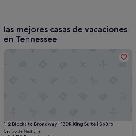
Nashville
las mejores casas de vacaciones
en Tennessee
2 Blocks to Broadway | 1BDR King Suite | SoBro
2 Blocks to Broadway | 1BDR King Suite | SoBro
1. 2 Blocks to Broadway | 1BDR King Suite | SoBro
Centro de Nashville