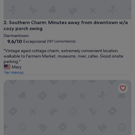
p
e
r
f
Southern Charm: Minutes away from downtown w/a cozy p
2. Southern Charm: Minutes away from downtown w/a
e
cozy porch swing
c
Germantown
t
9.6
9,6/10
Excepcional
(187 comentarios)
s
sobre
i
"
"Vintage aged cottage charm, extremely convenient location
10,
z
V
walkable to Farmers Market, museums, river, cafes. Good onsite
Excepcional,
e
i
parking."
(187 comentarios)
f
n
Mary
o
t
Ver menos
r
a
6
Song Writer`s Retreat with Hot Tub - Near Broadway
g
d
e
a
a
y
g
s
e
.
d
N
c
i
o
c
t
e
t