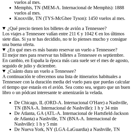
vuelos al mes.
Memphis, TN (MEM-A. Internacional de Memphis): 1888
vuelos al mes.
Knoxville, TN (TYS-McGhee Tyson): 1450 vuelos al mes.
¿Qué precio tienen los billetes de avión a Tennessee?
Los viajes a Tennessee valían entre 211 € y 1042 € en los últimos
siete días. Si ya te has decidido, no te lo pienses mucho y consigue
una buena oferta.
¿En qué mes es más barato reservar un vuelo a Tennessee?
El mejor mes para reservar tus billetes a Tennessee es septiembre.
En cambio, en España la época más cara suele ser el mes de agosto,
seguido de julio y diciembre.
¿Cuánto dura un vuelo a Tennessee?
A continuación te ofrecemos una lista de itinerarios habituales a
Tennessee con la duración media del vuelo para que puedas calcular
el tiempo que estarás en el avión. Sea como sea, seguro que un buen
libro o un pódcast interesante te amenizarán la velada.
De Chicago, IL (ORD-A. Internacional O'Hare) a Nashville,
TN (BNA-A. Internacional de Nashville): 1 h y 34 min
De Atlanta, GA (ATL-A. Internacional de Hartsfield-Jackson
de Atlanta) a Nashville, TN (BNA-A. Internacional de
Nashville): 1 h y 5 min
De Nueva York, NY (LGA-LaGuardia) a Nashville, TN