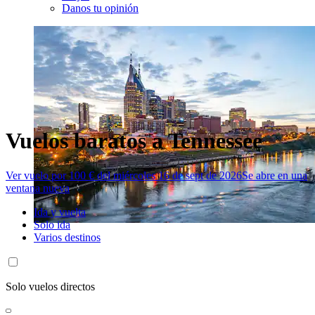
Danos tu opinión
Vuelos baratos a Tennessee
Ver vuelo por 100 € del miércoles 16 de sept de 2026
Se abre en una
ventana nueva
Ida y vuelta
Solo ida
Varios destinos
Solo vuelos directos