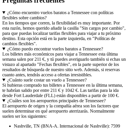
Preguntas frecuentes
¿Cómo encuentro vuelos baratos a Tennessee con políticas
flexibles sobre cambios?
En los tiempos que corren, la flexibilidad es muy importante. Por
esta razón, hemos querido añadir la casilla "Sin cargos por cambio",
para que puedas localizar tarifas flexibles para viajar a tu próximo
destino. Esta opción está en la parte izquierda, en "Políticas de
cambios flexibles".
¿Cómo puedo encontrar vuelos baratos a Tennessee?
Los billetes más económicos para viajar a Tennessee esta última
semana salen por 211 €, y tú puedes averiguarlo también si echas un
vistazo al apartado "Fechas flexibles", en la parte superior de los
resultados de búsqueda de nuestro sitio web. Además, si reservas
cuanto antes, tendrás acceso a ofertas irresistibles.
¿Cuánto suele costar un vuelo a Tennessee?
Si hubieras comprado tus billetes a Tennessee en la última semana,
te habrían salido por entre 211 € y 1042 €. Las tarifas para la ida
desde Fort Lauderdale (FLL) están disponibles a partir de 100 €.
¿Cuáles son los aeropuertos principales de Tennessee?
El aeropuerto de origen y la compañía aérea son los factores que
suelen determinar en qué aeropuerto aterrizarás. Normalmente
suelen ser los siguientes:
Nashville, TN (BNA-A. Internacional de Nashville): 7599