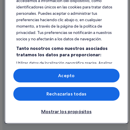
accedemos a información del dispositivo, como
identificadores únicos en las cookies para tratar datos
Ayuda
personales. Puedes aceptar o administrar tus
Ayuda
preferencias haciendo clic abajo o, en cualquier
momento, a través de la página de la política de
Cancelar un vuelo
privacidad. Tus preferencias se notificarán a nuestros
Cancelar una reserva de hotel o de un alquiler vacacional
socios y no afectarán a los datos de navegación.
Plazos de reembolso
Tanto nosotros como nuestros asociados
tratamos los datos para proporcionar:
Utilizar un cupón de Expedia
Utilizar datos de localización geográfica precisa. Analizar
Documentos para viajes internacionales
activamente las características del dispositivo para su
identificación. Almacenar la información en un dispositivo
Acepto
y/o acceder a ella. Publicidad y contenido personalizados,
medición de publicidad y contenido, investigación de
audiencia y desarrollo de servicios.
© 2026 Expedia, Inc., una empresa de Expedia Group. Todos los
Rechazarlas todas
Lista de asociados (proveedores)
derechos reservados. Expedia y el logotipo de Expedia son marcas
comerciales o marcas comerciales registradas de Expedia, Inc.
Vacationspot, S.L., Agencia de Viajes, I-AV-0000631.3.
Mostrar los propósitos