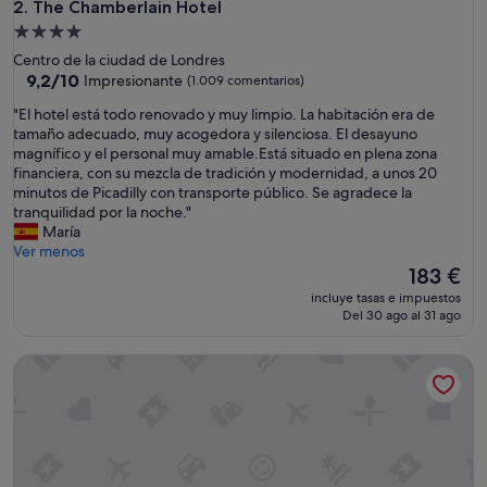
The Chamberlain Hotel
2. The Chamberlain Hotel
Alojamiento
de
Centro de la ciudad de Londres
4.0 estrellas
9.2
9,2/10
Impresionante
(1.009 comentarios)
sobre
"
"El hotel está todo renovado y muy limpio. La habitación era de
10,
E
tamaño adecuado, muy acogedora y silenciosa. El desayuno
Impresionante,
l
magnífico y el personal muy amable.Está situado en plena zona
(1.009 comentarios)
h
financiera, con su mezcla de tradición y modernidad, a unos 20
o
minutos de Picadilly con transporte público. Se agradece la
t
tranquilidad por la noche."
e
María
l
Ver menos
e
El
183 €
s
precio
incluye tasas e impuestos
t
actual
Del 30 ago al 31 ago
á
es
t
de
The Sanctuary House Hotel
o
183 €
d
o
r
e
n
o