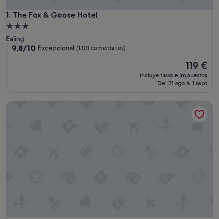
The Fox & Goose Hotel
1. The Fox & Goose Hotel
Alojamiento
de
Ealing
3.0 estrellas
9.8
9,8/10
Excepcional
(1.011 comentarios)
sobre
El
119 €
10,
precio
Excepcional,
incluye tasas e impuestos
actual
(1.011 comentarios)
Del 31 ago al 1 sept
es
de
The Chamberlain Hotel
119 €