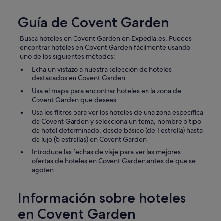
a
l
Guía de Covent Garden
m
u
y
Busca hoteles en Covent Garden en Expedia.es. Puedes
a
encontrar hoteles en Covent Garden fácilmente usando
m
uno de los siguientes métodos:
a
Echa un vistazo a nuestra selección de hoteles
b
destacados en Covent Garden
l
Usa el mapa para encontrar hoteles en la zona de
e
Covent Garden que desees
.
E
Usa los filtros para ver los hoteles de una zona específica
s
de Covent Garden y selecciona un tema, nombre o tipo
t
de hotel determinado, desde básico (de 1 estrella) hasta
á
de lujo (5 estrellas) en Covent Garden
s
Introduce las fechas de viaje para ver las mejores
i
ofertas de hoteles en Covent Garden antes de que se
t
agoten
u
a
d
Información sobre hoteles
o
e
en Covent Garden
n