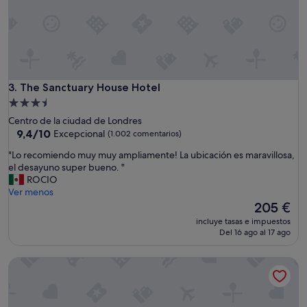
v
a
d
o
y
m
u
The Sanctuary House Hotel
3. The Sanctuary House Hotel
y
Alojamiento
l
de
Centro de la ciudad de Londres
i
3.5 estrellas
9.4
9,4/10
Excepcional
(1.002 comentarios)
m
sobre
p
"
"Lo recomiendo muy muy ampliamente! La ubicación es maravillosa,
10,
i
L
el desayuno super bueno. "
Excepcional,
o
o
ROCIO
(1.002 comentarios)
.
r
Ver menos
L
e
El
205 €
a
c
precio
h
incluye tasas e impuestos
o
actual
Del 16 ago al 17 ago
a
m
es
b
i
de
i
Red Lion Hotel, Hillingdon
e
205 €
t
n
a
d
c
o