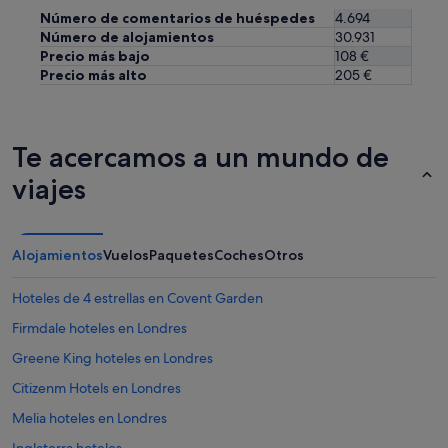
p
Número de comentarios de huéspedes
4.694
l
Número de alojamientos
30.931
e
Precio más bajo
108 €
n
Precio más alto
205 €
a
z
o
n
Te acercamos a un mundo de
a
f
viajes
i
n
a
n
Alojamientos
Vuelos
Paquetes
Coches
Otros
c
i
e
Hoteles de 4 estrellas en Covent Garden
r
Firmdale hoteles en Londres
a
,
Greene King hoteles en Londres
c
o
Citizenm Hotels en Londres
n
Melia hoteles en Londres
s
u