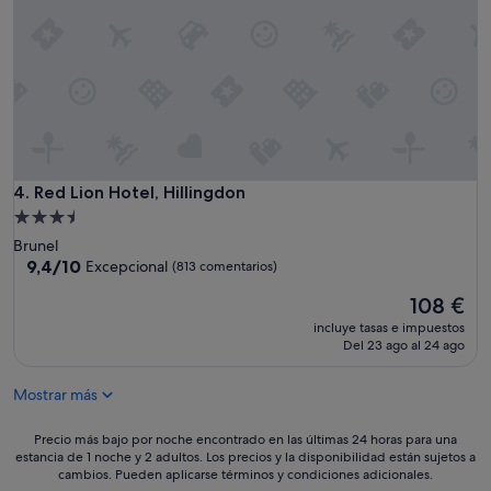
i
m
ó
u
n
y
e
m
r
u
a
y
d
a
e
m
t
p
a
l
Red Lion Hotel, Hillingdon
4. Red Lion Hotel, Hillingdon
m
i
a
Alojamiento
a
ñ
de
Brunel
m
o
3.5 estrellas
9.4
9,4/10
Excepcional
(813 comentarios)
e
a
sobre
n
d
El
108 €
10,
t
e
precio
Excepcional,
e
incluye tasas e impuestos
c
actual
(813 comentarios)
Del 23 ago al 24 ago
!
u
es
L
a
de
a
d
Mostrar más
108 €
u
o
b
,
Precio
Precio más bajo por noche encontrado en las últimas 24 horas para una
i
m
estancia de 1 noche y 2 adultos. Los precios y la disponibilidad están sujetos a
más
c
u
cambios. Pueden aplicarse términos y condiciones adicionales.
bajo
a