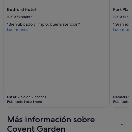
e
términos
u
s
y
Bedford Hotel
Park Pla
n
a
condiciones
o
y
10/10
Excelente
10/10
Excel
adicionales.
s
u
"Bien ubicado y limpio, buena atención"
"Gran expe
u
n
Leer menos
Leer men
p
o
e
m
r
a
b
g
u
n
e
í
n
f
o
i
.
c
"
o
y
e
l
Ester
Viaje de 2 noches
Damaris
Vi
p
Publicado hace 1 hora
Publicado h
e
r
Más información sobre
s
o
Covent Garden
n