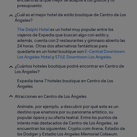
encuentras la que mejor se adapte a tus gustos y tu
c
n
s
presupuesto.
i
d
o
a
i
¿Cuál es el mejor hotel de estilo boutique de Centro de Los
,
d
d
Ángeles?
m
e
o
e
The Delphi Hotel
es un hotel muy popular entre los
o
.
e
viajeros de Expedia que buscan algo con estilo y,
t
F
s
además, cuenta con 2 restaurantes y gimnasio abierto las
r
u
t
24 horas. Otras dos alternativas fantásticas para
o
e
á
quedarte en un hotel boutique son
E-Central Downtown
s
r
n
Los Angeles Hotel
y
STILE Downtown Los Angeles
.
h
a
c
o
d
o
¿Cuántos hoteles boutique podré encontrar en Centro de
t
e
b
Los Ángeles?
e
e
r
l
s
Expedia tiene 7 hoteles boutique en Centro de Los
a
e
o
Ángeles.
n
s
,
d
e
Atracciones en Centro de Los Ángeles
l
o
l
a
l
Anímate, por ejemplo, a descubrir por qué este es un
d
e
a
destino que enamora por su panorama artístico, su
e
s
t
popular ópera y su oferta teatral. Entre los puntos de
p
t
o
interés más destacados de Centro de Los Ángeles, se
ó
a
t
encuentran los siguientes: Crypto.com Arena, Estadio de
s
n
a
los Dodger y Estadio Los Angeles Memorial Coliseum.
i
c