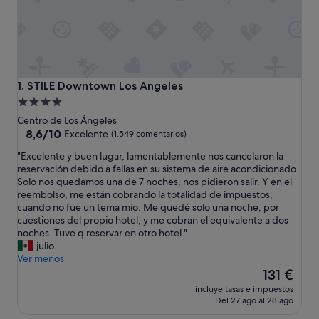
STILE Downtown Los Angeles
1. STILE Downtown Los Angeles
Alojamiento
de
Centro de Los Ángeles
4.0 estrellas
8.6
8,6/10
Excelente
(1.549 comentarios)
sobre
"
"Excelente y buen lugar, lamentablemente nos cancelaron la
10,
E
reservación debido a fallas en su sistema de aire acondicionado.
Excelente,
x
Solo nos quedamos una de 7 noches, nos pidieron salir. Y en el
(1.549 comentarios)
c
reembolso, me están cobrando la totalidad de impuestos,
e
cuando no fue un tema mío. Me quedé solo una noche, por
l
cuestiones del propio hotel, y me cobran el equivalente a dos
e
noches. Tuve q reservar en otro hotel."
n
julio
t
Ver menos
e
El
131 €
y
precio
incluye tasas e impuestos
b
actual
Del 27 ago al 28 ago
u
es