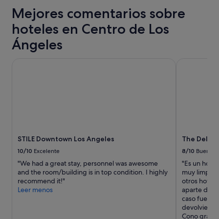
i
24 horas
f
q
Mejores comentarios sobre
o
para
r
u
n
una
a
e
hoteles en Centro de Los
e
estancia
n
d
s
de
c
Ángeles
a
g
1 noche
a
m
e
y
,
o
STILE Downtown Los Angeles
The Delphi 
n
2 adultos.
t
s
e
Los
e
u
r
precios
n
n
a
y
í
a
l
la
a
d
e
disponibilidad
o
e
s
están
t
7
,
sujetos
r
n
m
a
a
o
STILE Downtown Los Angeles
The Delphi
u
cambios.
i
c
y
10/10
Excelente
8/10
Bueno
Pueden
d
h
l
aplicarse
e
"We had a great stay, personnel was awesome
"Es un hotel
e
i
términos
a
and the room/building is in top condition. I highly
muy limpio, 
s
m
y
a
recommend it!"
otros hotele
,
p
condiciones
l
Leer menos
aparte del 
n
i
adicionales.
r
caso fue un
o
o
e
devolvieron
s
,
s
Cono gran p
p