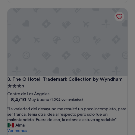
e
es
s
n
de
c
The O Hotel, Trademark Collection by Wyndham
i
157 €
a
a
n
l
c
.
e
"
l
a
r
o
n
l
a
r
e
The O Hotel, Trademark Collection by Wyndham
3. The O Hotel, Trademark Collection by Wyndham
s
Alojamiento
e
de
Centro de Los Ángeles
r
3.5 estrellas
8.4
8,4/10
v
Muy bueno
(1.002 comentarios)
sobre
a
"
"La variedad del desayuno me resultó un poco incompleto, para
10,
c
L
ser franca, tenía otra idea al respecto pero sólo fue un
Muy
i
a
malentendido. Fuera de eso, la estancia estuvo agradable"
bueno,
ó
v
Alma
(1.002 comentarios)
n
a
Ver menos
d