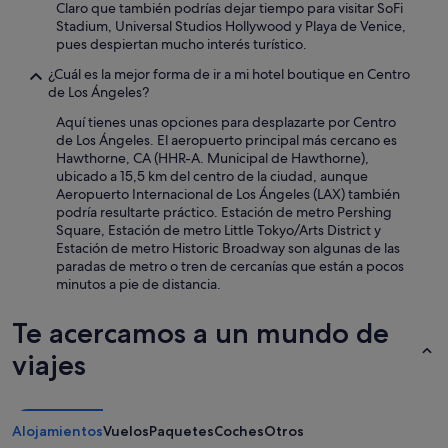
l
Claro que también podrías dejar tiempo para visitar SoFi
t
i
i
Stadium, Universal Studios Hollywood y Playa de Venice,
o
a
d
pues despiertan mucho interés turístico.
e
e
a
s
s
d
¿Cuál es la mejor forma de ir a mi hotel boutique en Centro
d
t
d
de Los Ángeles?
e
u
e
1
v
Aquí tienes unas opciones para desplazarte por Centro
i
0
o
de Los Ángeles. El aeropuerto principal más cercano es
m
0
a
Hawthorne, CA (HHR-A. Municipal de Hawthorne),
p
d
g
ubicado a 15,5 km del centro de la ciudad, aunque
u
ó
r
Aeropuerto Internacional de Los Ángeles (LAX) también
e
l
a
podría resultarte práctico. Estación de metro Pershing
s
a
d
Square, Estación de metro Little Tokyo/Arts District y
t
r
a
Estación de metro Historic Broadway son algunas de las
o
e
b
paradas de metro o tren de cercanías que están a pocos
s
s
l
minutos a pie de distancia.
,
e
e
c
l
"
u
Te acercamos a un mundo de
d
a
í
viajes
n
a
d
,
o
a
n
p
Alojamientos
Vuelos
Paquetes
Coches
Otros
o
a