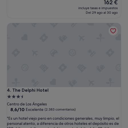
r
El
162 €
e
i
precio
b
incluye tasas e impuestos
e
actual
i
Del 29 ago al 30 ago
d
es
d
a
de
o
The Delphi Hotel
d
162 €
a
d
f
e
a
l
l
d
l
e
a
s
s
a
e
y
n
u
s
n
u
o
s
m
i
The Delphi Hotel
4. The Delphi Hotel
e
s
Alojamiento
r
t
de
e
Centro de Los Ángeles
e
s
3.5 estrellas
8.6
8,6/10
Excelente
(2.383 comentarios)
m
u
sobre
a
"
"Es un hotel viejo pero en condiciones generales, muy limpio, el
l
10,
d
E
personal atento, a diferencia de otros hoteles el depósito es de
t
Excelente,
e