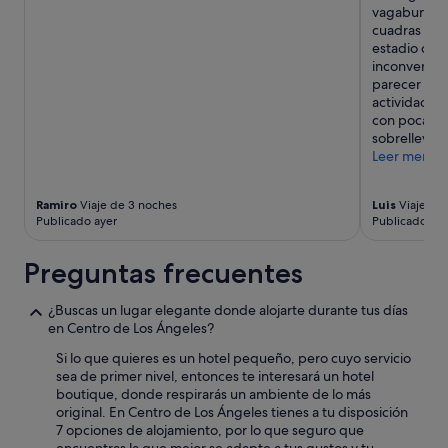
e
p
vagabundos 
i
l
e
cuadras del
d
p
c
estadio de l
i
e
t
inconvenient
e
r
o
parecer que
r
s
p
actividades
o
o
e
con poca pr
n
n
r
sobrellevar."
s
a
o
Leer menos
a
l
s
l
a
ó
i
t
l
Ramiro
Viaje de 3 noches
Luis
Viaje de 
r
e
Publicado ayer
Publicado hac
o
.
n
f
Y
t
u
Preguntas frecuentes
e
o
e
n
,
u
e
¿Buscas un lugar elegante donde alojarte durante tus días
a
n
l
en Centro de Los Ángeles?
d
m
r
i
a
e
Si lo que quieres es un hotel pequeño, pero cuyo servicio
f
l
e
sea de primer nivel, entonces te interesará un hotel
e
e
m
boutique, donde respirarás un ambiente de lo más
r
n
b
original. En Centro de Los Ángeles tienes a tu disposición
e
t
o
7 opciones de alojamiento, por lo que seguro que
n
e
l