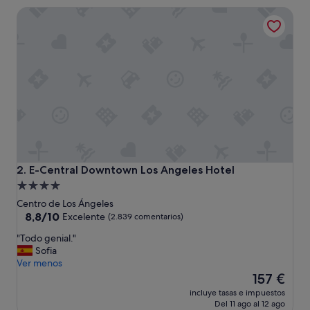
e
de
E-Central Downtown Los Angeles Hotel
n
131 €
l
u
g
a
r
,
l
a
m
e
n
t
E-Central Downtown Los Angeles Hotel
2. E-Central Downtown Los Angeles Hotel
a
Alojamiento
b
de
l
Centro de Los Ángeles
e
4.0 estrellas
8.8
8,8/10
Excelente
(2.839 comentarios)
m
sobre
"
"Todo genial."
e
10,
T
Sofia
n
Excelente,
o
Ver menos
t
(2.839 comentarios)
d
El
e
157 €
o
precio
n
incluye tasas e impuestos
g
actual
o
Del 11 ago al 12 ago