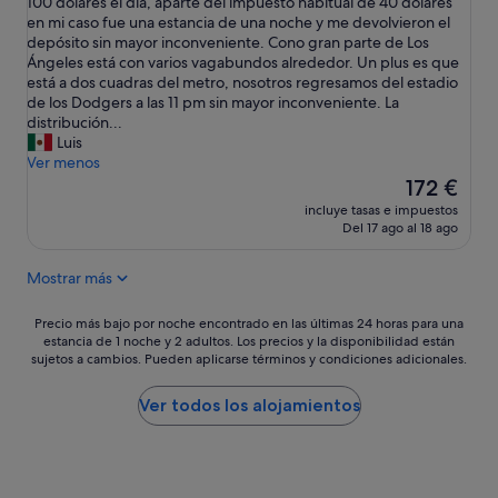
s
100 dólares el día, aparte del impuesto habitual de 40 dólares
ó
(2.383 comentarios)
a
u
en mi caso fue una estancia de una noche y me devolvieron el
u
i
n
depósito sin mayor inconveniente. Cono gran parte de Los
n
r
h
Ángeles está con varios vagabundos alrededor. Un plus es que
p
e
o
está a dos cuadras del metro, nosotros regresamos del estadio
o
a
t
de los Dodgers a las 11 pm sin mayor inconveniente. La
c
c
e
distribución...
o
o
l
Luis
i
n
v
Ver menos
n
d
i
El
c
172 €
i
e
precio
o
c
incluye tasas e impuestos
j
actual
m
Del 17 ago al 18 ago
i
o
es
p
o
p
de
l
n
Mostrar más
e
172 €
e
a
r
t
d
o
Precio
o
Precio más bajo por noche encontrado en las últimas 24 horas para una
o
e
estancia de 1 noche y 2 adultos. Los precios y la disponibilidad están
más
,
.
sujetos a cambios. Pueden aplicarse términos y condiciones adicionales.
n
bajo
p
S
c
por
a
o
o
noche
r
Ver todos los alojamientos
l
n
encontrado
a
o
d
en
s
n
i
las
e
o
c
últimas
r
s