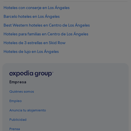
f
r
u
Hoteles con conserje en Los Ángeles
t
e
e
Barcelo hoteles en Los Ángeles
u
d
n
e
Best Western hoteles en Centro de Los Ángeles
t
l
e
Hoteles para familias en Centro de Los Ángeles
i
m
m
Hoteles de 3 estrellas en Skid Row
a
p
m
u
Hoteles de lujo en Los Ángeles
í
e
o
Hoteles con todo incluido en Centro de Los Ángeles
s
.
t
Hoteles con bar en Los Ángeles
M
o
e
h
Casas de campo en Los Ángeles
q
Empresa
a
u
Westlake hoteles
b
e
Quiénes somos
i
Viceroy Hotel Group en Los Ángeles
d
t
é
Empleo
u
Condado de Los Ángeles hoteles
s
a
Anuncia tu alojamiento
o
Hoteles con spa en Los Ángeles
l
l
d
Publicidad
Hoteles de 3 estrellas en Centro de Los Ángeles
o
e
u
Prensa
4
Fairmont hoteles en Los Ángeles