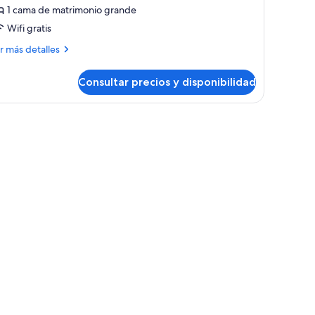
1 cama de matrimonio grande
ama
Wifi gratis
e
atrimonio
ás
r más detalles
talles
rande,
stas
Consultar precios y disponibilidad
bitación
luxe,
 mesita de noche.
ma
iudad
Deluxe
trimonio
ing)
ande,
tas
udad
eluxe
ng)