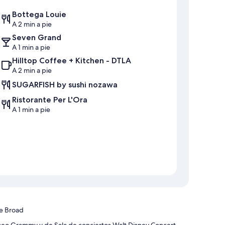
Bottega Louie
A 2 min a pie
Seven Grand
A 1 min a pie
Hilltop Coffee + Kitchen - DTLA
A 2 min a pie
SUGARFISH by sushi nozawa
Ristorante Per L'Ora
A 1 min a pie
he Broad