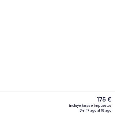
Cancha de baloncesto
por el alojamiento
El
175 €
precio
incluye tasas e impuestos
actual
Del 17 ago al 18 ago
Interior
es
de
175 €