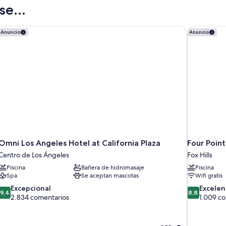
e...
Omni Los Angeles Hotel at California Plaza
Four Point
Anuncio
Anuncio
Omni Los Angeles Hotel at California Plaza
Four Poin
Centro de Los Ángeles
Fox Hills
Piscina
Bañera de hidromasaje
Piscina
Spa
Se aceptan mascotas
Wifi gratis
9.4
8.8
Excepcional
Excelen
9,4
8,8
sobre
sobre
2.834 comentarios
1.009 c
10,
10,
Excepcional,
Excelente,
2.834 comentarios
1.009 comen