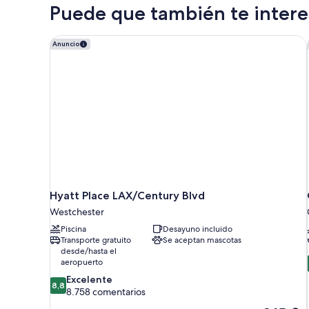
1
Puede que también te interes
a
cama
de
la
matrimonio
Hyatt Place LAX/Century Blvd
ciudad
Anuncio
grande,
(Deluxe
vistas
King
a
la
ADA)
ciudad
(Deluxe
King
ADA)
Hyatt Place LAX/Century Blvd
Westchester
Piscina
Desayuno incluido
Transporte gratuito
Se aceptan mascotas
desde/hasta el
aeropuerto
8.8
Excelente
8,8
sobre
8.758 comentarios
10,