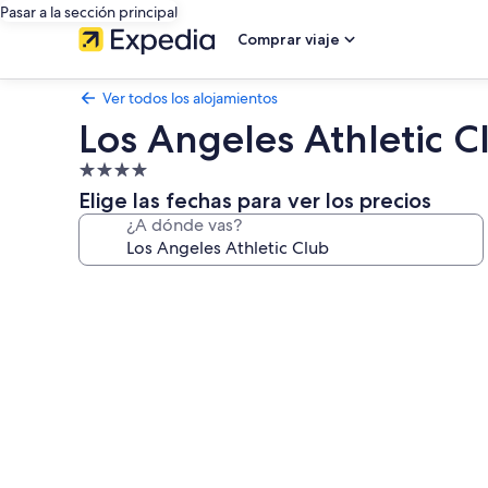
Pasar a la sección principal
Comprar viaje
Ver todos los alojamientos
Los Angeles Athletic C
Alojamiento
de
Elige las fechas para ver los precios
4.0 estrellas
¿A dónde vas?
Galería
de
imágenes
de
Los
Angeles
Athletic