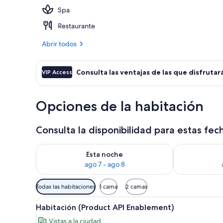
Spa
2 piscinas cu
Restaurante
Abrir todos
Consulta las ventajas de las que disfrutará
VIP Access
Opciones de la habitación
Consulta la disponibilidad para estas fec
Consulta la disponibilidad para esta noche, ago 7 - 
Consulta la d
Esta noche
ago 7 - ago 8
Filtros
Todas las habitaciones
1 cama
2 camas
disponibles
Abrir
Habitación de hotel con una ca
para
4
Habitación (Product API Enablement)
todas
las
Vistas a la ciudad