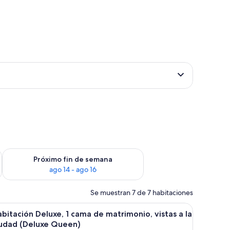
fin de semana, ago 7 - ago 9
Consulta la disponibilidad para el próximo fin de semana, ago
Próximo fin de semana
ago 14 - ago 16
Se muestran 7 de 7 habitaciones
rande con sofá cama, vistas a la ciudad (One Bedroom Suite) | Sábanas italia
brir
Habitación Deluxe, 1 cama de matrimonio, vist
4
bitación Deluxe, 1 cama de matrimonio, vistas a la
odas
iudad (Deluxe Queen)