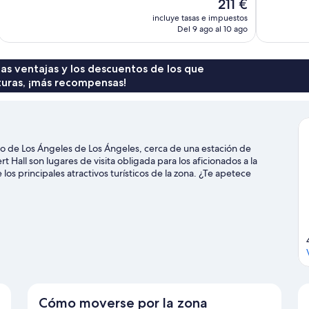
El
211 €
precio
incluye tasas e impuestos
actual
Del 9 ago al 10 ago
es
de
211 €
 las ventajas y los descuentos de los que
turas, ¡más recompensas!
ro de Los Ángeles de Los Ángeles, cerca de una estación de
 Hall son lugares de visita obligada para los aficionados a la
os principales atractivos turísticos de la zona. ¿Te apetece
alendario de Crypto.com Arena o Centro de convenciones de Los
Cómo moverse por la zona