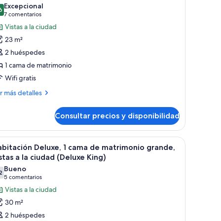
s
Excepcional
6
otos
9,6 de 10
(7 comentarios)
7 comentarios
e
Vistas a la ciudad
abitación
23 m²
eluxe,
2 huéspedes
1 cama de matrimonio
ama
Wifi gratis
e
atrimonio,
ás
r más detalles
talles
stas
Consultar precios y disponibilidad
bitación
luxe,
iudad
 mesita de noche.
io, vistas a la ciudad (Deluxe Double Queen) | Sábanas italianas Frette y r
brir
Habitación de hotel con una cama grande, un 
6
ma
bitación Deluxe, 1 cama de matrimonio grande,
Deluxe
odas
stas a la ciudad (Deluxe King)
ueen)
trimonio,
s
Bueno
tas
2
otos
7,2 de 10
(5 comentarios)
5 comentarios
e
Vistas a la ciudad
abitación
udad
30 m²
eluxe
eluxe,
2 huéspedes
een)