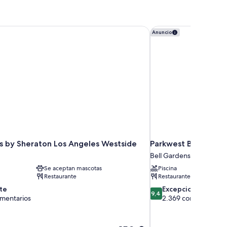
s by Sheraton Los Angeles Westside
Parkwest Bicycle Cas
Anuncio
ts by Sheraton Los Angeles Westside
Parkwest Bicycle Ca
Bell Gardens
Se aceptan mascotas
Piscina
Restaurante
Restaurante
9.4
te
Excepcional
9,4
sobre
omentarios
2.369 comentarios
10,
Excepcional,
tarios
2.369 comentarios