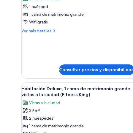
las
habitaciones
1 huésped
fotos
de
1 cama de matrimonio grande
Habitación
Wifi gratis
(Product
Más
Ver más detalles
API
detalles
Enablement)
de
Habitación
(Product
API
Enablement)
Consultar precios y disponibilida
Abrir
Habitación de hotel con una c
5
Habitación Deluxe, 1 cama de matrimonio grande,
todas
vistas a la ciudad (Fitness King)
las
Vistas a la ciudad
fotos
39 m²
de
2 huéspedes
Habitación
Deluxe,
1 cama de matrimonio grande