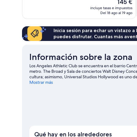
El
145 €
Excelente,
precio
incluye tasas e impuestos
8.758 comentarios
actual
Del 18 ago al 19 ago
es
de
145 €
Inicia sesión para echar un vistazo a
puedes disfrutar. Cuantas más aven
Información sobre la zona
Los Angeles Athletic Club se encuentra en el barrio Cent
metro. The Broad y Sala de conciertos Walt Disney Concert
cultura; asimismo, Universal Studios Hollywood es uno de l
disfrutar de un evento especial? Puedes consultar el c
Mostrar más
Ángeles.
Ver guía de viaje de Los Ángeles
Qué hay en los alrededores