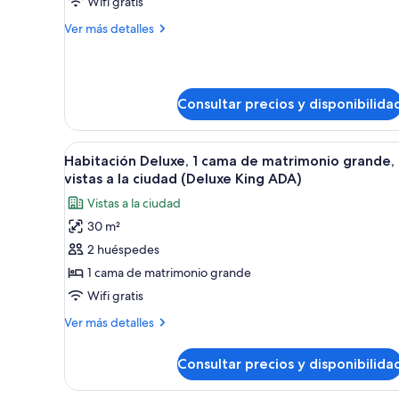
1
Wifi gratis
cama
Más
Ver más detalles
de
detalles
matrimonio
de
Habitación
grande,
Deluxe,
vistas
Consultar precios y disponibilida
1
a
cama
de
la
Abrir
Habitación de hotel con una c
matrimonio
6
Habitación Deluxe, 1 cama de matrimonio grande,
ciudad
todas
grande,
vistas a la ciudad (Deluxe King ADA)
(Fitness
vistas
las
King)
Vistas a la ciudad
a
fotos
la
30 m²
de
ciudad
2 huéspedes
Habitación
(Fitness
King)
Deluxe,
1 cama de matrimonio grande
1
Wifi gratis
cama
Más
Ver más detalles
de
detalles
matrimonio
de
Consultar precios y disponibilida
Habitación
grande,
Deluxe,
vistas