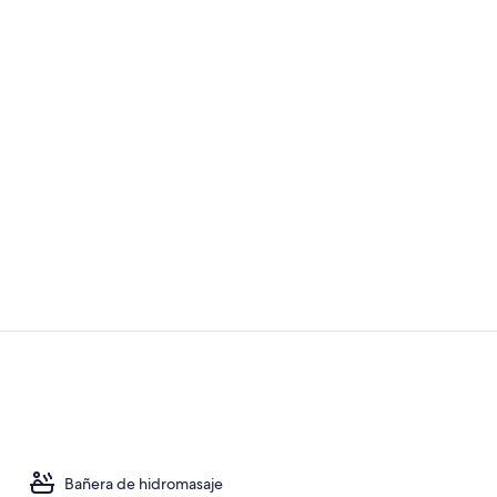
Vídeo hecho 
Café
Bañera de hidromasaje