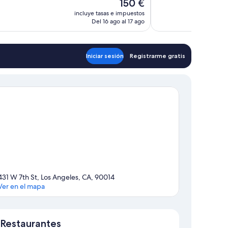
El
150 €
precio
incluye tasas e impuestos
actual
Del 16 ago al 17 ago
es
de
150 €
Iniciar sesión
Registrarme gratis
431 W 7th St, Los Angeles, CA, 90014
Ver en el mapa
Mapa
Restaurantes