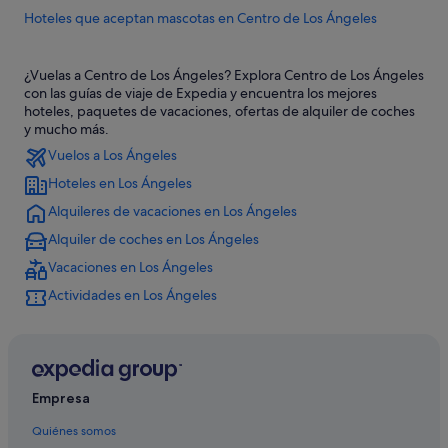
Hoteles que aceptan mascotas en Centro de Los Ángeles
Condado de Los Ángeles hoteles
¿Vuelas a Centro de Los Ángeles? Explora Centro de Los Ángeles
Hoteles para familias en Centro de Los Ángeles
con las guías de viaje de Expedia y encuentra los mejores
Skid Row hoteles
hoteles, paquetes de vacaciones, ofertas de alquiler de coches
y mucho más.
Fashion District hoteles
Vuelos a Los Ángeles
Hoteles de 3 estrellas en Los Ángeles
Hoteles en Los Ángeles
Hoteles con todo incluido en Centro de Los Ángeles
Alquileres de vacaciones en Los Ángeles
Barcelo hoteles en Los Ángeles
Alquiler de coches en Los Ángeles
Hoteles baratos en Centro de Los Ángeles
Vacaciones en Los Ángeles
Chinatown hoteles
Actividades en Los Ángeles
Residences en Los Ángeles
Campings de caravanas en Los Ángeles
Little Tokyo hoteles
Empresa
Hilton Hotels en Centro de Los Ángeles
Quiénes somos
Hoteles de 5 estrellas en Los Ángeles