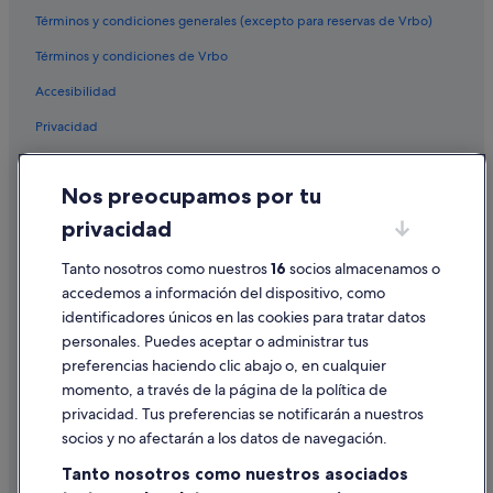
Términos y condiciones generales (excepto para reservas de Vrbo)
Westlake South hoteles
Four Seasons hoteles en Los Ángeles
Términos y condiciones de Vrbo
Hoteles con spa en Centro de Los Ángeles
Accesibilidad
Complejos turísticos en Los Ángeles
Privacidad
Hoteles de 3 estrellas en Skid Row
Cookies
Casas barco en Los Ángeles
Nos preocupamos por tu
Condiciones de uso
Hoteles de 3 estrellas en Centro de Los Ángeles
privacidad
Información legal/contacto
Hoteles en la playa en Centro de Los Ángeles
Tanto nosotros como nuestros
16
socios almacenamos o
Pautas sobre el contenido y cómo denunciar contenido
Nikko hoteles en Los Ángeles
accedemos a información del dispositivo, como
identificadores únicos en las cookies para tratar datos
Hoteles de aventura en Centro de Los Ángeles
Ayuda
personales. Puedes aceptar o administrar tus
Hoteles con casino en Los Ángeles
Ayuda
preferencias haciendo clic abajo o, en cualquier
Hoteles para familias en Los Ángeles
momento, a través de la página de la política de
Cancelar un vuelo
privacidad. Tus preferencias se notificarán a nuestros
Cancelar una reserva de hotel o de un alquiler vacacional
socios y no afectarán a los datos de navegación.
Plazos de reembolso
Tanto nosotros como nuestros asociados