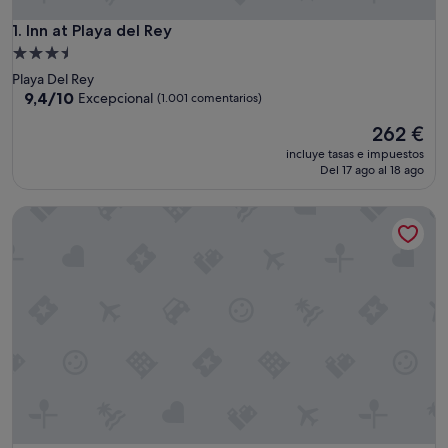
Inn at Playa del Rey
1. Inn at Playa del Rey
Alojamiento
de
Playa Del Rey
3.5 estrellas
9.4
9,4/10
Excepcional
(1.001 comentarios)
sobre
El
262 €
10,
precio
Excepcional,
incluye tasas e impuestos
actual
(1.001 comentarios)
Del 17 ago al 18 ago
es
de
SMA Apartments
262 €