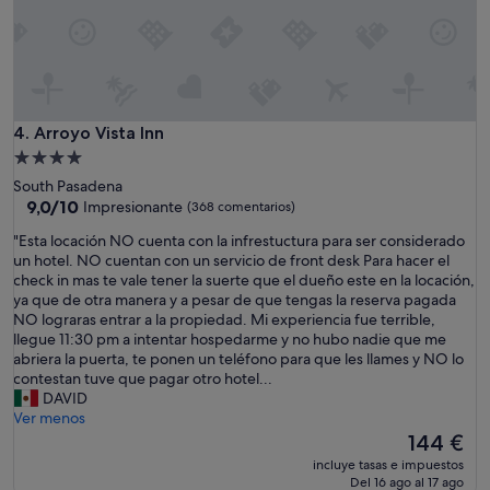
i
e
v
l
e
o
t
c
o
o
b
m
e
ú
Arroyo Vista Inn
4. Arroyo Vista Inn
a
n
c
Alojamiento
.
h
de
South Pasadena
D
.
4.0 estrellas
9.0
9,0/10
Impresionante
(368 comentarios)
e
R
sobre
l
e
"
"Esta locación NO cuenta con la infrestuctura para ser considerado
10,
a
s
E
un hotel. NO cuentan con un servicio de front desk Para hacer el
Impresionante,
s
p
s
check in mas te vale tener la suerte que el dueño este en la locación,
(368 comentarios)
m
o
t
ya que de otra manera y a pesar de que tengas la reserva pagada
e
n
a
NO lograras entrar a la propiedad. Mi experiencia fue terrible,
j
s
l
llegue 11:30 pm a intentar hospedarme y no hubo nadie que me
o
i
o
abriera la puerta, te ponen un teléfono para que les llames y NO lo
r
v
c
contestan tuve que pagar otro hotel...
e
e
a
DAVID
s
s
c
Ver menos
e
t
i
El
144 €
x
a
ó
precio
p
incluye tasas e impuestos
f
n
actual
Del 16 ago al 17 ago
e