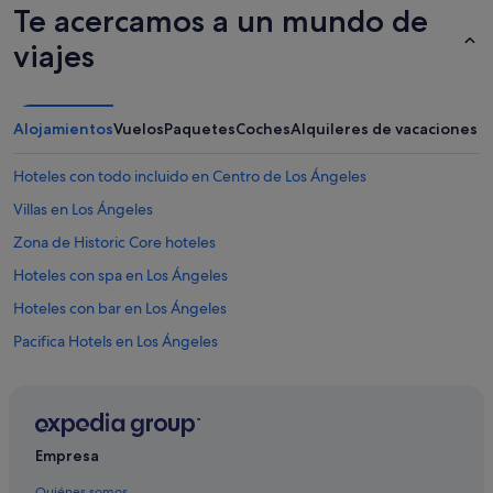
Te acercamos a un mundo de
q
u
viajes
e
e
l
d
Alojamientos
Vuelos
Paquetes
Coches
Alquileres de vacaciones
u
e
ñ
Hoteles con todo incluido en Centro de Los Ángeles
o
Villas en Los Ángeles
e
s
Zona de Historic Core hoteles
t
e
Hoteles con spa en Los Ángeles
e
Hoteles con bar en Los Ángeles
n
l
Pacifica Hotels en Los Ángeles
a
l
Viceroy Hotel Group en Los Ángeles
o
Moteles en Culver City
c
a
Casas de campo en Beverly Hills
c
Empresa
i
Los Ángeles hoteles
ó
Quiénes somos