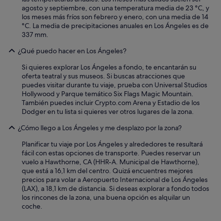
k
agosto y septiembre, con una temperatura media de 23 °C, y
i
los meses más fríos son febrero y enero, con una media de 14
n
°C. La media de precipitaciones anuales en Los Ángeles es de
m
337 mm.
a
s
¿Qué puedo hacer en Los Ángeles?
t
Si quieres explorar Los Ángeles a fondo, te encantarán su
e
oferta teatral y sus museos. Si buscas atracciones que
v
puedes visitar durante tu viaje, prueba con Universal Studios
a
Hollywood y Parque temático Six Flags Magic Mountain.
l
También puedes incluir Crypto.com Arena y Estadio de los
e
Dodger en tu lista si quieres ver otros lugares de la zona.
t
e
¿Cómo llego a Los Ángeles y me desplazo por la zona?
n
e
Planificar tu viaje por Los Ángeles y alrededores te resultará
r
fácil con estas opciones de transporte. Puedes reservar un
l
vuelo a Hawthorne, CA (HHR-A. Municipal de Hawthorne),
a
que está a 16,1 km del centro. Quizá encuentres mejores
s
precios para volar a Aeropuerto Internacional de Los Ángeles
u
(LAX), a 18,1 km de distancia. Si deseas explorar a fondo todos
e
los rincones de la zona, una buena opción es alquilar un
r
coche.
t
e