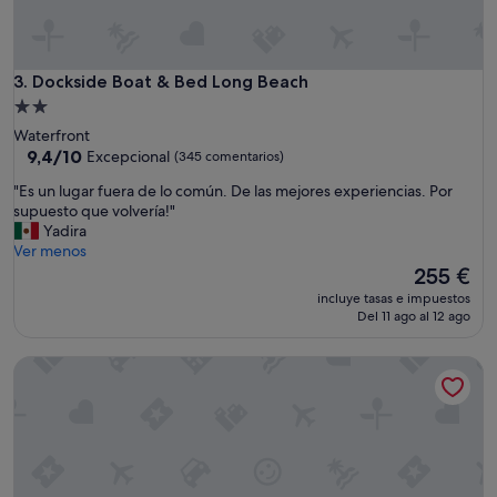
o
d
c
l
Dockside Boat & Bed Long Beach
3. Dockside Boat & Bed Long Beach
o
Alojamiento
s
de
Waterfront
e
2.0 estrellas
9.4
9,4/10
Excepcional
(345 comentarios)
t
sobre
o
"
"Es un lugar fuera de lo común. De las mejores experiencias. Por
10,
s
E
supuesto que volvería!"
Excepcional,
h
s
Yadira
(345 comentarios)
o
u
Ver menos
p
n
El
255 €
s
l
precio
a
incluye tasas e impuestos
u
actual
Del 11 ago al 12 ago
n
g
es
d
a
de
s
Arroyo Vista Inn
r
255 €
h
f
o
u
r
e
t
r
d
a
r
d