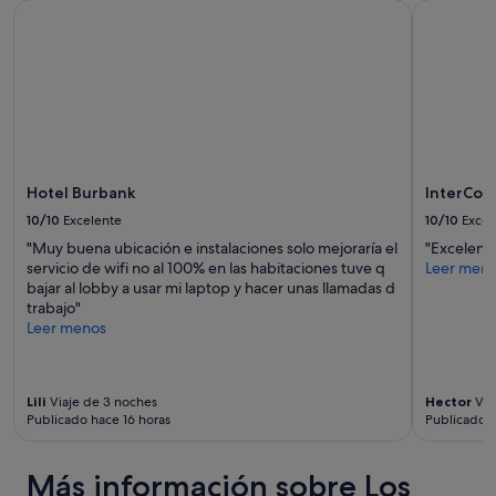
.
a
Hotel Burbank
InterCont
disponibilidad
l
W
p
están
v
o
a
sujetos
e
u
r
a
r
l
a
cambios.
í
d
s
Pueden
a
c
e
aplicarse
!
o
r
términos
"
m
c
y
e
o
condiciones
Hotel Burbank
InterCon
b
n
adicionales.
10/10
Excelente
10/10
Excel
a
s
c
i
"Muy buena ubicación e instalaciones solo mejoraría el
"Excelent
k
d
servicio de wifi no al 100% en las habitaciones tuve q
Leer men
a
e
bajar al lobby a usar mi laptop y hacer unas llamadas d
g
r
trabajo"
a
a
Leer menos
i
d
n
o
w
u
h
Lili
Viaje de 3 noches
Hector
Via
n
Publicado hace 16 horas
Publicado 
e
h
n
o
i
t
Más información sobre Los
n
e