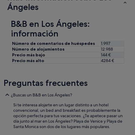
t
l
Ángeles
h
.
e
N
a
O
B&B en Los Ángeles:
r
c
e
u
información
a
e
.
n
Número de comentarios de huéspedes
1.997
"
t
Número de alojamientos
12.988
a
Precio más bajo
144 €
n
Precio más alto
4284 €
c
o
n
u
Preguntas frecuentes
n
s
e
¿Buscas un B&B en Los Ángeles?
r
Si te interesa alojarte en un lugar distinto a un hotel
v
convencional, un bed and breakfast es probablemente la
i
opción perfecta para tus vacaciones. ¿Te apetece pasar un
c
día junto al mar en Los Ángeles? Playa de Venice y Playa de
i
Santa Monica son dos de los lugares más populares.
o
d