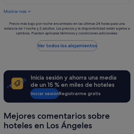
f
N
es
r
.
O
de
i
H
Mostrar más
c
144 €
e
a
u
n
d
e
Precio
Precio más bajo por noche encontrado en las últimas 24 horas para una
c
a
n
estancia de 1 noche y 2 adultos. Los precios y la disponibilidad están sujetos a
más
i
p
cambios. Pueden aplicarse términos y condiciones adicionales.
t
bajo
a
l
a
por
s
e
c
noche
Ver todos los alojamientos
.
a
o
encontrado
P
s
n
en
o
a
l
las
r
n
a
últimas
s
t
i
24 horas
u
s
Inicia sesión y ahorra una media
n
para
p
t
f
una
de un 15 % en miles de hoteles
u
a
r
estancia
e
y
e
Iniciar sesión
Registrarme gratis
de
s
o
s
1 noche
t
v
t
y
o
e
u
2 adultos.
q
Mejores comentarios sobre
r
c
Los
u
a
t
precios
e
hoteles en Los Ángeles
l
u
y
v
l
r
la
o