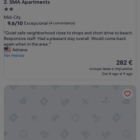
SMA Apartments
2. SMA Apartments
Alojamiento
de
Mid-City
2.0 estrellas
9.6
9,6/10
Excepcional
(4 comentarios)
sobre
"
"Quiet safe neighborhood close to shops and short drive to beach.
10,
Q
Responsive staff. Had a pleasant stay overall. Would come back
Excepcional,
u
again when in the area ."
(4 comentarios)
i
Adriana
e
Ver menos
t
El
282 €
s
precio
incluye tasas e impuestos
a
actual
Del 8 ago al 9 ago
f
es
e
de
Dockside Boat & Bed Long Beach
n
282 €
e
i
g
h
b
o
r
h
o