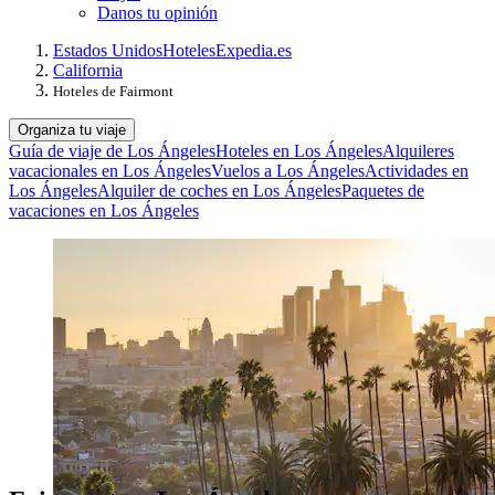
Danos tu opinión
Estados Unidos
Hoteles
Expedia.es
California
Hoteles de Fairmont
Organiza tu viaje
Guía de viaje de Los Ángeles
Hoteles en Los Ángeles
Alquileres
vacacionales en Los Ángeles
Vuelos a Los Ángeles
Actividades en
Los Ángeles
Alquiler de coches en Los Ángeles
Paquetes de
vacaciones en Los Ángeles