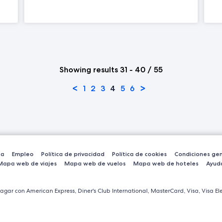
Showing results 31 - 40 / 55
<
>
1
2
3
4
5
6
sa
Empleo
Política de privacidad
Política de cookies
Condiciones gen
Mapa web de viajes
Mapa web de vuelos
Mapa web de hoteles
Ayud
agar con American Express, Diner's Club International, MasterCard, Visa, Visa Ele