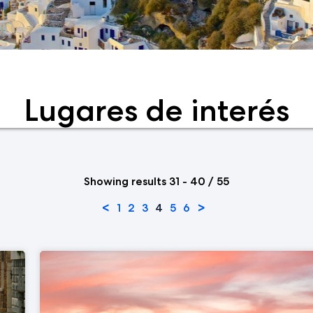
Lugares de interés
Showing results 31 - 40 / 55
<
>
1
2
3
4
5
6