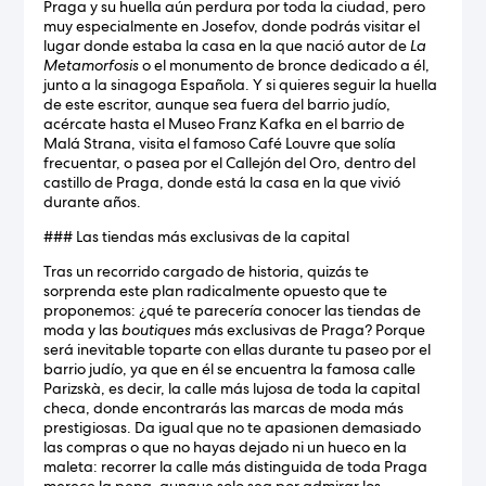
Praga y su huella aún perdura por toda la ciudad, pero
muy especialmente en Josefov, donde podrás visitar el
lugar donde estaba la casa en la que nació autor de
La
Metamorfosis
o el monumento de bronce dedicado a él,
junto a la sinagoga Española. Y si quieres seguir la huella
de este escritor, aunque sea fuera del barrio judío,
acércate hasta el Museo Franz Kafka en el barrio de
Malá Strana, visita el famoso Café Louvre que solía
frecuentar, o pasea por el Callejón del Oro, dentro del
castillo de Praga, donde está la casa en la que vivió
durante años.
### Las tiendas más exclusivas de la capital
Tras un recorrido cargado de historia, quizás te
sorprenda este plan radicalmente opuesto que te
proponemos: ¿qué te parecería conocer las tiendas de
moda y las
boutiques
más exclusivas de Praga? Porque
será inevitable toparte con ellas durante tu paseo por el
barrio judío, ya que en él se encuentra la famosa calle
Parizskà, es decir, la calle más lujosa de toda la capital
checa, donde encontrarás las marcas de moda más
prestigiosas. Da igual que no te apasionen demasiado
las compras o que no hayas dejado ni un hueco en la
maleta: recorrer la calle más distinguida de toda Praga