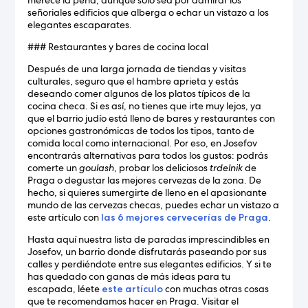
merece la pena, aunque solo sea por admirar los
señoriales edificios que alberga o echar un vistazo a los
elegantes escaparates.
### Restaurantes y bares de cocina local
Después de una larga jornada de tiendas y visitas
culturales, seguro que el hambre aprieta y estás
deseando comer algunos de los platos típicos de la
cocina checa. Si es así, no tienes que irte muy lejos, ya
que el barrio judío está lleno de bares y restaurantes con
opciones gastronómicas de todos los tipos, tanto de
comida local como internacional. Por eso, en Josefov
encontrarás alternativas para todos los gustos: podrás
comerte un
goulash
, probar los deliciosos
trdelnik
de
Praga o degustar las mejores cervezas de la zona. De
hecho, si quieres sumergirte de lleno en el apasionante
mundo de las cervezas checas, puedes echar un vistazo a
este artículo con
las 6 mejores cervecerías de Praga
.
Hasta aquí nuestra lista de paradas imprescindibles en
Josefov, un barrio donde disfrutarás paseando por sus
calles y perdiéndote entre sus elegantes edificios. Y si te
has quedado con ganas de más ideas para tu
escapada, léete
este artículo
con muchas otras cosas
que te recomendamos hacer en Praga. Visitar el