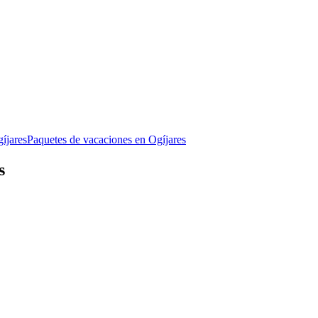
íjares
Paquetes de vacaciones en Ogíjares
s