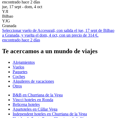
encontrado hace 2 días
jue, 17 sept - dom, 4 oct
YJI
Bilbao
YJG
Granada
Seleccionar vuelo de Accessrail, con salida el jue, 17 sept de Bilbao
a Granada, y vuelta el dom, 4 oct, con un precio de 314 €.
encontrado hace 2 días
Te acercamos a un mundo de viajes
Alojamientos
Vuelos
Paquetes
Coches
Alquileres de vacaciones
Otros
B&B en Churriana de la Vega
Vincci hoteles en Ronda
Belicena hoteles
Apartoteles en Cúllar Vega
Independent hoteles en Churriana de la Vega