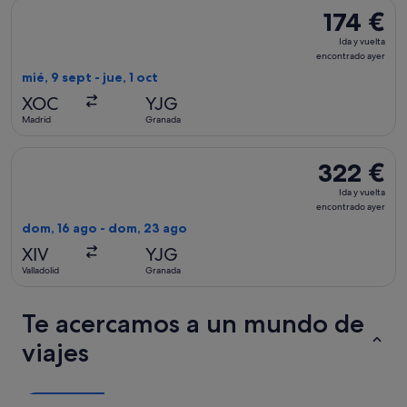
Seleccionar vuelo de Accessrail, con salida el mié, 9 sept de
174 €
174 €
Ida
Ida y vuelta
y
encontrado ayer
vuelta,
mié, 9 sept - jue, 1 oct
encontrado
XOC
YJG
ayer
Madrid
Granada
Seleccionar vuelo de Accessrail, con salida el dom, 16 ago d
322 €
322 €
Ida
Ida y vuelta
y
encontrado ayer
vuelta,
dom, 16 ago - dom, 23 ago
encontrado
XIV
YJG
ayer
Valladolid
Granada
Te acercamos a un mundo de
viajes