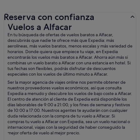
Reserva con confianza
Vuelos a Alfacar
Vuelos a Alfacar
En tu búsqueda de ofertas de vuelos baratos a Alfacar,
descubrirás que nadie te ofrece más que Expedia: más
aerolíneas, más vuelos baratos, menos escalas y más variedad de
horarios. Donde quiera que empiece tu viaje, en Expedia
encontrarás los vuelos más baratos a Alfacar. Ahorra aún más si
combinas un vuelo barato a Alfacar con una estancia en hotel. Si
tus fechas son flexibles, podrás disfrutar de descuentos
especiales con los vuelos de último minuto a Alfacar.
Ser la mayor agencia de viajes online nos permite obtener de
nuestros proveedores vuelos económicos, así que consulta
Expedia a menudo y descubre los vuelos de bajo coste a Alfacar.
El centro de atención al cliente de Expedia está disponible los
días laborables de 9:00 a 21:00, y los fines de semana y festivos
de 10:00 a 17:00. Nuestros agentes te ayudarán con cualquier
duda relacionada con la compra de tu vuelo a Alfacar. Si
compras tu vuelo a Alfacar con Expedia, sea un vuelo nacional o
internacional, viajas con la seguridad de haber conseguido la
mejor oferta de vuelo al mejor precio.