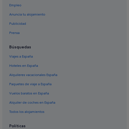
Empleo
Hoteles con piscina en Alfacar
Campings de caravanas en Alfacar
Anuncia tu alojamiento
Apartamentos en Víznar
Publicidad
Alfacar hoteles
Prensa
Casas de campo en Alfacar
Búsquedas
Hoteles para familias en Alfacar
Viajes a España
Campings de caravanas en Víznar
Hoteles en España
Hoteles románticos en Alfacar
Hoteles con spa en Alfacar
Alquileres vacacionales España
Casas rurales en Güevéjar
Paquetes de viaje a España
Chalets en Alfacar
Vuelos baratos en España
Casas de campo en Güevéjar
Alquiler de coches en España
Víznar hoteles
Todos los alojamientos
Hoteles históricos en Alfacar
Políticas
Casas de campo en Víznar