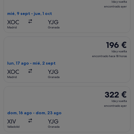
Ida y vuelta
y
encontrado ayer
vuelta,
mié, 9 sept - jue, 1 oct
encontrado
XOC
YJG
ayer
Madrid
Granada
Seleccionar vuelo de Accessrail, con salida el lun, 17 ago de
196 €
196 €
Ida
Ida y vuelta
y
encontrado hace 18 horas
vuelta,
lun, 17 ago - mié, 2 sept
encontrado
XOC
YJG
hace
Madrid
Granada
18 horas
Seleccionar vuelo de Accessrail, con salida el dom, 16 ago d
322 €
322 €
Ida
Ida y vuelta
y
encontrado ayer
vuelta,
dom, 16 ago - dom, 23 ago
encontrado
XIV
YJG
ayer
Valladolid
Granada