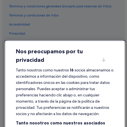
Hoteles de aventura en Víznar
Términos y condiciones generales (excepto para reservas de Vrbo)
Pensiones en Fargue
Términos y condiciones de Vrbo
Complejos de pisos en Víznar
Accesibilidad
Independent hoteles en Alfacar
Privacidad
Hoteles cerca de Centro de visitantes del Parque Natural Sierra
Cookies
de Huétor
Nos preocupamos por tu
Condiciones de uso
Villas en Víznar
privacidad
Información legal/contacto
Hoteles para bodas en Víznar
Tanto nosotros como nuestros
16
socios almacenamos o
Pautas sobre el contenido y cómo denunciar contenido
Granada hoteles
accedemos a información del dispositivo, como
B&B en Alfacar
identificadores únicos en las cookies para tratar datos
Ayuda
Inturjoven hoteles en Alfacar
personales. Puedes aceptar o administrar tus
Ayuda
preferencias haciendo clic abajo o, en cualquier
Casas de campo en Nívar
momento, a través de la página de la política de
Cancelar un vuelo
Apartamentos en Alfacar
privacidad. Tus preferencias se notificarán a nuestros
Cancelar una reserva de hotel o de un alquiler vacacional
Albergues en Alfacar
socios y no afectarán a los datos de navegación.
Plazos de reembolso
Pensiones en Alfacar
Tanto nosotros como nuestros asociados