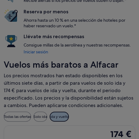
Recibe alertas si los precios de vuelos suben o bajan.*
Reserva por menos
Ahorra hasta un 10 % en una selección de hoteles por
haber reservado un vuelo.*
Llévate más recompensas
Consigue millas de la aerolínea y nuestras recompensas.
Iniciar sesión
Vuelos más baratos a Alfacar
Los precios mostrados han estado disponibles en los
últimos siete días, a partir de para vuelos de solo ida y
174 € para vuelos de ida y vuelta, durante el periodo
especificado. Los precios y la disponibilidad están sujetos
a cambios. Pueden aplicarse condiciones adicionales.
Todas las ofertas
Solo ida
Ida y vuelta
Seleccionar vuelo de Accessrail, con salida el mié, 9 sept de
174 €
174 €
Ida