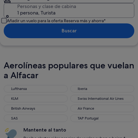
Personas y clase de cabina
1 persona, Turista
Añadir un vuelo para la oferta Reserva más y ahorra*
Buscar
Aerolíneas populares que vuelan
a Alfacar
Lufthansa
Iberia
Lufthansa
Iberia
KLM
Swiss International Air Lines
KLM
Swiss International Air Lines
British Airways
Air France
British Airways
Air France
SAS
TAP Portugal
SAS
TAP Portugal
Mantente al tanto