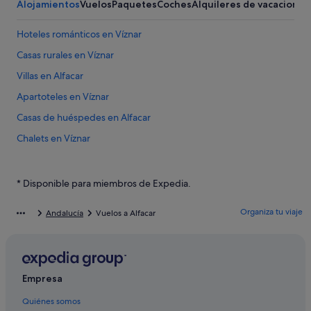
Alojamientos
Vuelos
Paquetes
Coches
Alquileres de vacaciones
Hoteles románticos en Víznar
Casas rurales en Víznar
Villas en Alfacar
Apartoteles en Víznar
Casas de huéspedes en Alfacar
Chalets en Víznar
Pensiones en Nívar
Hoteles con bar en Alfacar
* Disponible para miembros de Expedia.
B&B en Nívar
Organiza tu viaje
Andalucía
Vuelos a Alfacar
Casas rurales en Alfacar
Hoteles con spa en Víznar
Casas privadas de vacaciones en Alfacar
Empresa
Condominios en Güevéjar
Quiénes somos
Apartoteles en Alfacar