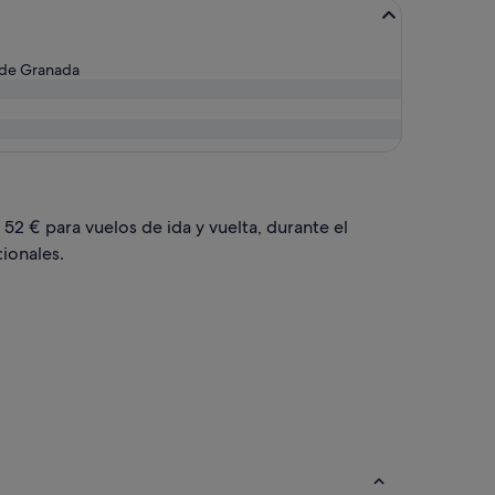
 de Granada
 52 € para vuelos de ida y vuelta, durante el
ionales.
 con un precio de 52 €. Precio actualizado