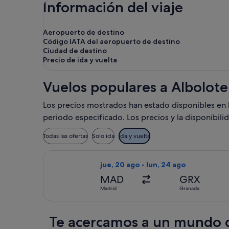
Información del viaje
Aeropuerto de destino
Código IATA del aeropuerto de destino
Ciudad de destino
Precio de ida y vuelta
Vuelos populares a Albolote
Los precios mostrados han estado disponibles en los
periodo especificado. Los precios y la disponibili
Todas las ofertas
Solo ida
Ida y vuelta
Seleccionar vuelo de Iberia, con sali
jue, 20 ago - lun, 24 ago
MAD
GRX
Madrid
Granada
Te acercamos a un mundo d