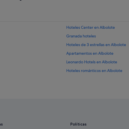
Hoteles Center en Albolote
Granada hoteles
Hoteles de 3 estrellas en Albolote
Apartamentos en Albolote
Leonardo Hotels en Albolote
Hoteles románticos en Albolote
Barcelo hoteles en Albolote
Condominios en Maracena
Hoteles de aventura en Albolote
Chalets en Maracena
Hoteles para ir de compras en Albo
Hoteles que aceptan mascotas en 
as
Políticas