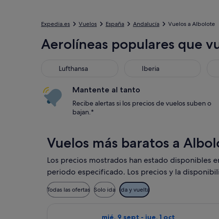
Expedia.es
Vuelos
España
Andalucía
Vuelos a Albolote
Aerolíneas populares que vu
Lufthansa
Iberia
KL
Lufthansa
Iberia
Mantente al tanto
Recibe alertas si los precios de vuelos suben o
bajan.*
Vuelos más baratos a Albol
Los precios mostrados han estado disponibles en l
periodo especificado. Los precios y la disponibi
Todas las ofertas
Solo ida
Ida y vuelta
Seleccionar vuelo de Accessrail, co
mié, 9 sept - jue, 1 oct