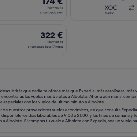
174 €
Ida
XOC
Ida y vuelta
y
encontrado ayer
Madrid
vuelta,
encontrado
on salida el dom, 16 ago de Valladolid a Granada, y vuelta el 
ayer
322 €
322 €
Ida
Ida y vuelta
y
encontrado hace 17 horas
vuelta,
encontrado
hace
17 horas
 descubrirás que nadie te ofrece más que Expedia: más aerolíneas, más 
encontrarás los vuelos más baratos a Albolote. Ahorra aún más si combin
os especiales con los vuelos de último minuto a Albolote.
er de nuestros proveedores vuelos económicos, así que consulta Expedia
á disponible los días laborables de 9:00 a 21:00, y los fines de semana y
a Albolote. Si compras tu vuelo a Albolote con Expedia, sea un vuelo nac