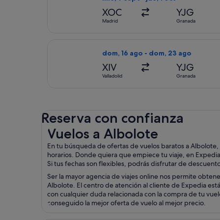
XOC
YJG
Madrid
Granada
Seleccionar vuelo de Accessrail, c
dom, 16 ago - dom, 23 ago
XIV
YJG
Valladolid
Granada
Reserva con confianza
Vuelos a Albolote
Vuelos a Albolote
En tu búsqueda de ofertas de vuelos baratos a Albolote,
horarios. Donde quiera que empiece tu viaje, en Expedia 
Si tus fechas son flexibles, podrás disfrutar de descuent
Ser la mayor agencia de viajes online nos permite obten
Albolote. El centro de atención al cliente de Expedia est
con cualquier duda relacionada con la compra de tu vuelo 
conseguido la mejor oferta de vuelo al mejor precio.