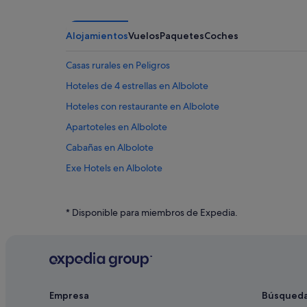
Alojamientos
Vuelos
Paquetes
Coches
Casas rurales en Peligros
Hoteles de 4 estrellas en Albolote
Hoteles con restaurante en Albolote
Apartoteles en Albolote
Cabañas en Albolote
Exe Hotels en Albolote
Independent hoteles en Albolote
Hoteles en la playa en Albolote
* Disponible para miembros de Expedia.
Hoteles para familias en Albolote
Hoteles con piscina en Peligros
Melia hoteles en Albolote
Occidental hoteles en Albolote
Empresa
Búsqued