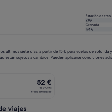
Estación de tren
YJG
Granada
174 €
 últimos siete días, a partir de 15 € para vuelos de solo ida y
dad están sujetos a cambios. Pueden aplicarse condiciones adic
da el jue, 20 ago de Madrid a Granada, y vuelta el lun, 24 ago,
52 €
52 €
Ida
Ida y vuelta
y
Precio actualizado
vuelta,
Precio
e viajes
actualizado