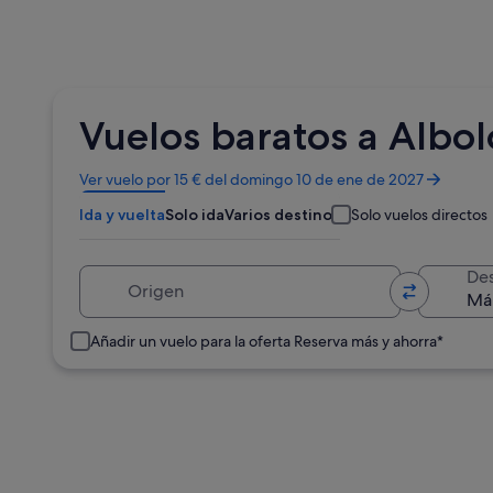
Vuelos baratos a Albol
Se
Ver vuelo por 15 € del domingo 10 de ene de 2027
abre
Ida y vuelta
Solo ida
Varios destinos
Solo vuelos directos
en
una
ventana
Origen
Des
nueva
Añadir un vuelo para la oferta Reserva más y ahorra*