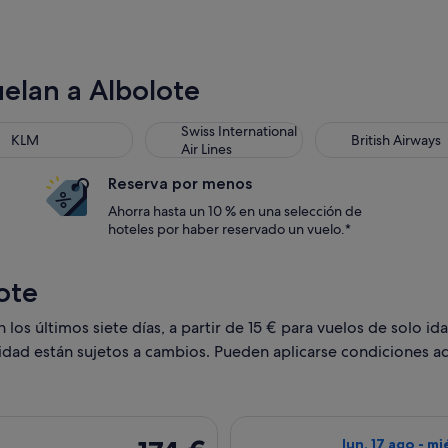
elan a Albolote
M
Swiss International Air Lines
British Airways
Swiss International
KLM
British Airways
Air Lines
Reserva por menos
Ahorra hasta un 10 % en una selección de
hoteles por haber reservado un vuelo.*
ote
os últimos siete días, a partir de 15 € para vuelos de solo ida
lidad están sujetos a cambios. Pueden aplicarse condiciones ad
n salida el mié, 9 sept de Madrid a Granada, y vuelta el jue, 1
Seleccionar vuel
174 €
lun, 17 ago - mi