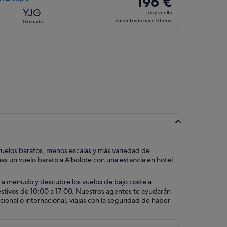
196 €
Ida
YJG
Ida y vuelta
y
encontrado hace 11 horas
Granada
vuelta,
encontrado
dom, 23 ago, con un precio de 322 €. encontrado hace 17 horas
hace
11 horas
vuelos baratos, menos escalas y más variedad de
as un vuelo barato a Albolote con una estancia en hotel.
 a menudo y descubre los vuelos de bajo coste a
 festivos de 10:00 a 17:00. Nuestros agentes te ayudarán
ional o internacional, viajas con la seguridad de haber