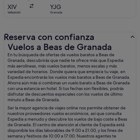
encontrado
XIV
YJG
hace
Valladolid
Granada
17 horas
Reserva con confianza
Vuelos a Beas de Granada
Vuelos a Beas de Granada
En tu búsqueda de ofertas de vuelos baratos a Beas de
Granada, descubrirás que nadie te ofrece más que Expedia:
más aerolíneas, más vuelos baratos, menos escalas y más
variedad de horarios. Donde quiera que empiece tu viaje, en
Expedia encontrarás los vuelos más baratos a Beas de Granada.
Ahorra aún más si combinas un vuelo barato a Beas de Granada
con una estancia en hotel. Si tus fechas son flexibles, podrás
disfrutar de descuentos especiales con los vuelos de último
minuto a Beas de Granada.
Ser la mayor agencia de viajes online nos permite obtener de
nuestros proveedores vuelos económicos, así que consulta
Expedia a menudo y descubre los vuelos de bajo coste a Beas
de Granada. El centro de atención al cliente de Expedia está
disponible los días laborables de 9:00 a 21:00, y los fines de
semana y festivos de 10:00 a 17:00. Nuestros agentes te