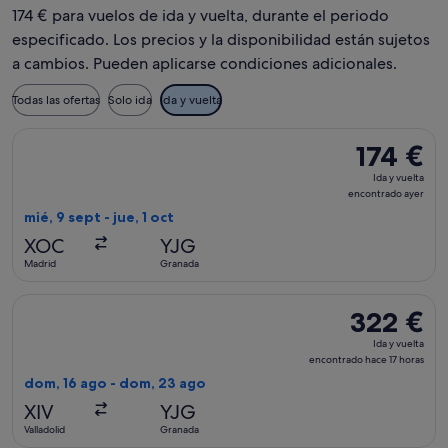
174 € para vuelos de ida y vuelta, durante el periodo
especificado. Los precios y la disponibilidad están sujetos
a cambios. Pueden aplicarse condiciones adicionales.
Todas las ofertas
Solo ida
Ida y vuelta
Seleccionar vuelo de Accessrail, con salida el mié, 9 sept de
174 €
174 €
Ida
Ida y vuelta
y
encontrado ayer
vuelta,
mié, 9 sept - jue, 1 oct
encontrado
XOC
YJG
ayer
Madrid
Granada
Seleccionar vuelo de Accessrail, con salida el dom, 16 ago d
322 €
322 €
Ida
Ida y vuelta
y
encontrado hace 17 horas
vuelta,
dom, 16 ago - dom, 23 ago
encontrado
XIV
YJG
hace
Valladolid
Granada
17 horas