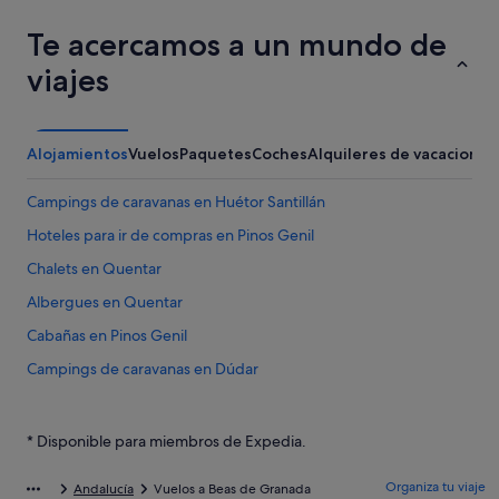
Te acercamos a un mundo de
viajes
Alojamientos
Vuelos
Paquetes
Coches
Alquileres de vacaciones
Campings de caravanas en Huétor Santillán
Hoteles para ir de compras en Pinos Genil
Chalets en Quentar
Albergues en Quentar
Cabañas en Pinos Genil
Campings de caravanas en Dúdar
Granada hoteles
Hoteles de esquí en Quentar
* Disponible para miembros de Expedia.
Casas rurales en Víznar
Organiza tu viaje
Andalucía
Vuelos a Beas de Granada