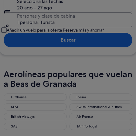
Selecciona las fechas
20 ago - 27 ago
Personas y clase de cabina
1 persona, Turista
Añadir un vuelo para la oferta Reserva más y ahorra*
Buscar
Aerolíneas populares que vuelan
a Beas de Granada
Lufthansa
Iberia
Lufthansa
Iberia
KLM
Swiss International Air Lines
KLM
Swiss International Air Lines
British Airways
Air France
British Airways
Air France
SAS
TAP Portugal
SAS
TAP Portugal