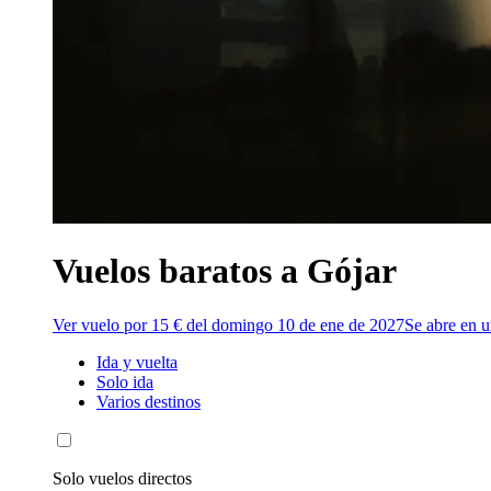
Vuelos baratos a Gójar
Ver vuelo por 15 € del domingo 10 de ene de 2027
Se abre en 
Ida y vuelta
Solo ida
Varios destinos
Solo vuelos directos