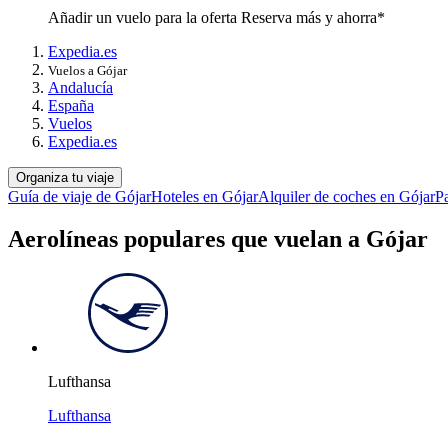
Añadir un vuelo para la oferta Reserva más y ahorra*
Expedia.es
Vuelos a Gójar
Andalucía
España
Vuelos
Expedia.es
Organiza tu viaje
Guía de viaje de Gójar
Hoteles en Gójar
Alquiler de coches en Gójar
P
Aerolíneas populares que vuelan a Gójar
Lufthansa
Lufthansa