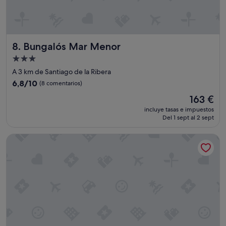
o
d
e
r
Bungalós Mar Menor
8. Bungalós Mar Menor
n
o
Alojamiento
,
de
A 3 km de Santiago de la Ribera
c
3.0 estrellas
o
6.8
6,8/10
(8 comentarios)
m
sobre
El
163 €
p
10,
precio
l
(8 comentarios)
incluye tasas e impuestos
actual
e
Del 1 sept al 2 sept
es
t
de
a
Hotel 525
163 €
m
e
n
t
e
e
q
u
i