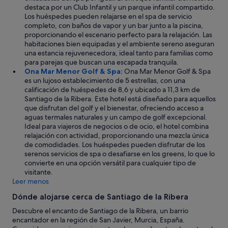
destaca por un Club Infantil y un parque infantil compartido.
e
Los huéspedes pueden relajarse en el spa de servicio
l
completo, con baños de vapor y un bar junto a la piscina,
m
proporcionando el escenario perfecto para la relajación. Las
a
habitaciones bien equipadas y el ambiente sereno aseguran
r
una estancia rejuvenecedora, ideal tanto para familias como
d
para parejas que buscan una escapada tranquila.
e
Ona Mar Menor Golf & Spa:
Ona Mar Menor Golf & Spa
r
es un lujoso establecimiento de 5 estrellas, con una
e
calificación de huéspedes de 8,6 y ubicado a 11,3 km de
l
Santiago de la Ribera. Este hotel está diseñado para aquellos
a
que disfrutan del golf y el bienestar, ofreciendo acceso a
j
aguas termales naturales y un campo de golf excepcional.
a
Ideal para viajeros de negocios o de ocio, el hotel combina
d
relajación con actividad, proporcionando una mezcla única
o
de comodidades. Los huéspedes pueden disfrutar de los
"
serenos servicios de spa o desafiarse en los greens, lo que lo
convierte en una opción versátil para cualquier tipo de
visitante.
Leer menos
Dónde alojarse cerca de Santiago de la Ribera
Descubre el encanto de Santiago de la Ribera, un barrio
encantador en la región de San Javier, Murcia, España.