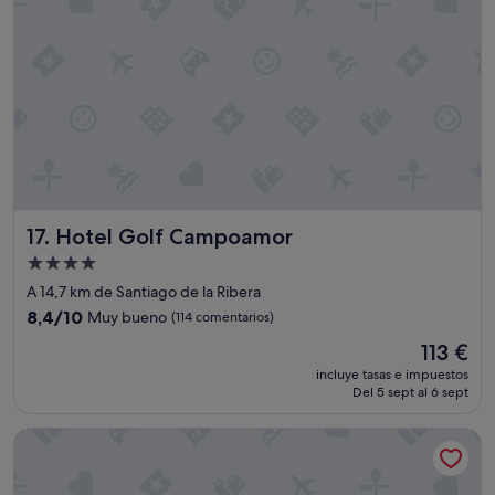
Hotel Golf Campoamor
17. Hotel Golf Campoamor
Alojamiento
de
A 14,7 km de Santiago de la Ribera
4.0 estrellas
8.4
8,4/10
Muy bueno
(114 comentarios)
sobre
El
113 €
10,
precio
Muy
incluye tasas e impuestos
actual
Del 5 sept al 6 sept
bueno,
es
(114 comentarios)
de
Occidental Mar Menor
113 €