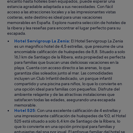
encanto hasta hoteles bien equipados, puede esperar una
x
estancia agradable adaptada a sus necesidades. Con fácil
c
acceso a las atracciones locales y a las impresionantes vistas
e
costeras, este destino es ideal para unas vacaciones
p
memorables en España. Explore nuestra selección de hoteles de
c
la ribera y lea reseñas para encontrar el lugar perfecto para su
i
escapada.
o
Hotel Servigroup La Zenia:
El Hotel Servigroup La Zenia
n
es un magnífico hotel de 4,5 estrellas, que presume de una
a
encomiable calificación de huéspedes de 8,8. Situado a solo
l
16,1 km de Santiago de la Ribera, esta propiedad es perfecta
p
para familias que buscan unas deliciosas vacaciones en la
a
playa. Cuenta con acceso directo a las arenas, lo que
r
garantiza días soleados junto al mar. Las comodidades
a
incluyen un Club Infantil dedicado, un parque infantil
e
compartido y una piscina para niños, lo que lo convierte en
s
una opción ideal para familias con pequeños. Disfrute del
t
ambiente relajante y de las atractivas instalaciones que
a
satisfacen todas las edades, asegurando una escapada
r
memorable.
c
Hotel 525:
Con una excelente calificación de 4 estrellas y
e
una impresionante calificación de huéspedes de 9,0, el Hotel
r
525 está situado a solo 6,4 km de Santiago de la Ribera, lo
c
que lo convierte en una opción principal para familias y
a
entusiastas del spa por igual. El enfoque familiar del hotel se
d