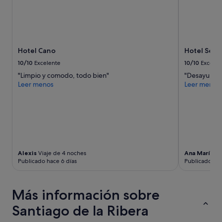
la
o
disponibilidad
d
están
e
sujetos
p
a
e
cambios.
r
Hotel Cano
Hotel Serco
Pueden
s
aplicarse
10/10
Excelente
10/10
Excelen
o
términos
"Limpio y comodo, todo bien"
"Desayuno c
n
y
Leer menos
Leer menos
a
condiciones
l
adicionales.
m
u
y
a
t
e
Alexis
Viaje de 4 noches
Ana María
Via
n
Publicado hace 6 días
Publicado hac
t
o
,
Más información sobre
s
e
Santiago de la Ribera
r
v