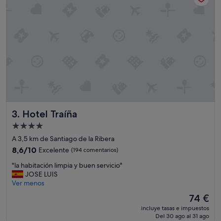
l
,
n
o
t
h
i
n
g
t
o
c
Hotel Traíña
3. Hotel Traíña
o
m
Alojamiento
p
de
A 3,5 km de Santiago de la Ribera
l
4.0 estrellas
a
8.6
8,6/10
Excelente
(194 comentarios)
i
sobre
"
"la habitación limpia y buen servicio"
n
10,
l
JOSE LUIS
a
Excelente,
a
Ver menos
b
(194 comentarios)
h
o
El
74 €
a
u
precio
incluye tasas e impuestos
b
t
actual
Del 30 ago al 31 ago
i
b