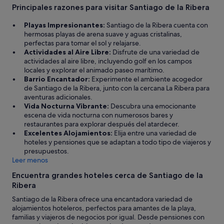
i
Principales razones para visitar Santiago de la Ribera
c
i
Playas Impresionantes:
Santiago de la Ribera cuenta con
a
hermosas playas de arena suave y aguas cristalinas,
l
perfectas para tomar el sol y relajarse.
y
Actividades al Aire Libre:
Disfrute de una variedad de
s
actividades al aire libre, incluyendo golf en los campos
i
locales y explorar el animado paseo marítimo.
m
Barrio Encantador:
Experimente el ambiente acogedor
p
de Santiago de la Ribera, junto con la cercana La Ribera para
á
aventuras adicionales.
t
Vida Nocturna Vibrante:
Descubra una emocionante
i
escena de vida nocturna con numerosos bares y
c
restaurantes para explorar después del atardecer.
o
Excelentes Alojamientos:
Elija entre una variedad de
.
hoteles y pensiones que se adaptan a todo tipo de viajeros y
u
presupuestos.
U
Leer menos
n
Encuentra grandes hoteles cerca de Santiago de la
l
Ribera
u
g
Santiago de la Ribera ofrece una encantadora variedad de
a
alojamientos hoteleros, perfectos para amantes de la playa,
r
familias y viajeros de negocios por igual. Desde pensiones con
e