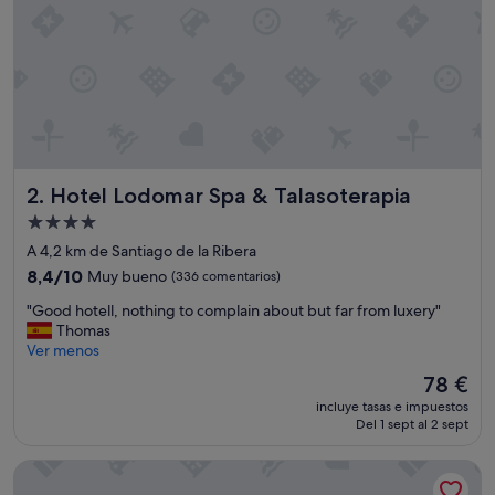
r
b
i
e
n
a
t
e
n
Hotel Lodomar Spa & Talasoterapia
2. Hotel Lodomar Spa & Talasoterapia
d
i
Alojamiento
d
de
A 4,2 km de Santiago de la Ribera
o
4.0 estrellas
y
8.4
8,4/10
Muy bueno
(336 comentarios)
c
sobre
"
"Good hotell, nothing to complain about but far from luxery"
u
10,
G
Thomas
i
Muy
o
Ver menos
d
bueno,
o
a
(336 comentarios)
El
78 €
d
d
precio
incluye tasas e impuestos
h
o
actual
Del 1 sept al 2 sept
o
"
es
t
de
Hotel Traíña
e
78 €
l