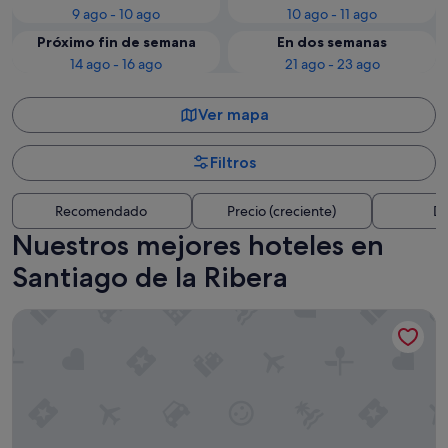
9 ago - 10 ago
10 ago - 11 ago
Próximo fin de semana
En dos semanas
14 ago - 16 ago
21 ago - 23 ago
Ver mapa
Filtros
Recomendado
Precio (creciente)
Di
Nuestros mejores hoteles en
Santiago de la Ribera
Hotel Mar Menor