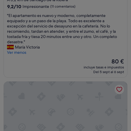
3.5 estrellas
9.2
9,2/10
Impresionante
(11 comentarios)
sobre
"
"El apartamento es nuevo y moderno, completamente
10,
E
equipado y a un paso de la playa. Todo es excelente a
Impresionante,
l
excepción del servicio de desayuno en la cafetería. No lo
(11 comentarios)
a
recomiendo, tardan en atender, y entre el zumo, el café, y la
p
tostada fría y tiesa 20 minutos entre uno y otro. Un completo
a
desastre."
r
María Victoria
t
Ver menos
a
El
80 €
m
precio
incluye tasas e impuestos
e
actual
Del 5 sept al 6 sept
n
es
t
de
Bungalós Mar Menor
o
80 €
e
s
n
u
e
v
o
y
m