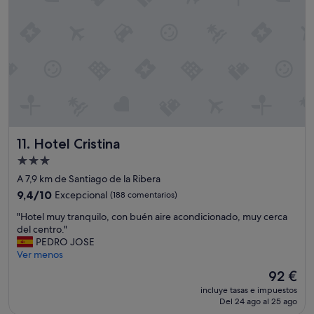
t
s
d
o
e
e
"
r
s
v
y
i
m
c
o
i
d
o
e
d
r
e
n
d
a
Hotel Cristina
11. Hotel Cristina
e
s
s
.
Alojamiento
a
T
de
A 7,9 km de Santiago de la Ribera
y
o
3.0 estrellas
u
9.4
d
9,4/10
Excepcional
(188 comentarios)
n
sobre
o
"
"Hotel muy tranquilo, con buén aire acondicionado, muy cerca
o
10,
e
H
del centro."
e
Excepcional,
x
o
PEDRO JOSE
n
(188 comentarios)
c
t
Ver menos
l
e
e
a
l
El
92 €
l
c
e
precio
incluye tasas e impuestos
m
a
n
actual
Del 24 ago al 25 ago
u
f
t
es