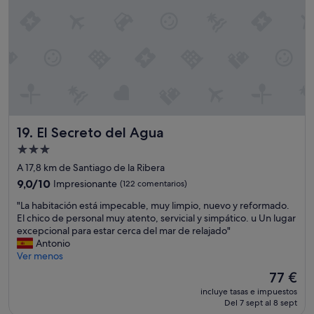
El Secreto del Agua
19. El Secreto del Agua
Alojamiento
de
A 17,8 km de Santiago de la Ribera
3.0 estrellas
9.0
9,0/10
Impresionante
(122 comentarios)
sobre
"
"La habitación está impecable, muy limpio, nuevo y reformado.
10,
L
El chico de personal muy atento, servicial y simpático. u Un lugar
Impresionante,
a
excepcional para estar cerca del mar de relajado"
(122 comentarios)
h
Antonio
a
Ver menos
b
El
77 €
i
precio
incluye tasas e impuestos
t
actual
Del 7 sept al 8 sept
a
es