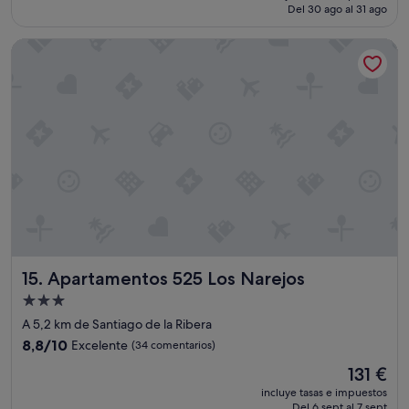
actual
Del 30 ago al 31 ago
(507 comentarios)
e
es
s
de
a
Apartamentos 525 Los Narejos
109 €
2
0
m
i
n
u
t
o
s
e
n
t
r
Apartamentos 525 Los Narejos
e
15. Apartamentos 525 Los Narejos
u
Alojamiento
n
de
A 5,2 km de Santiago de la Ribera
o
3.0 estrellas
y
8.8
8,8/10
Excelente
(34 comentarios)
o
sobre
El
131 €
t
10,
precio
r
Excelente,
incluye tasas e impuestos
actual
o
Del 6 sept al 7 sept
(34 comentarios)