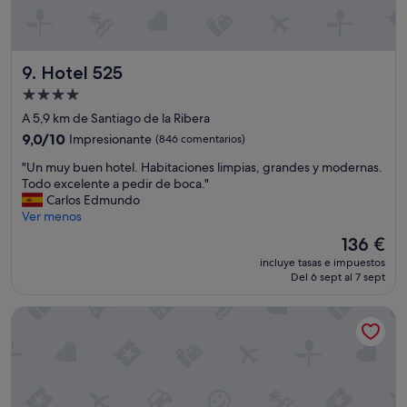
p
a
d
o
y
Hotel 525
9. Hotel 525
a
Alojamiento
u
de
n
A 5,9 km de Santiago de la Ribera
p
4.0 estrellas
9.0
9,0/10
Impresionante
(846 comentarios)
a
sobre
s
"
"Un muy buen hotel. Habitaciones limpias, grandes y modernas.
10,
o
U
Todo excelente a pedir de boca."
Impresionante,
d
n
Carlos Edmundo
(846 comentarios)
e
m
Ver menos
l
u
El
136 €
a
y
precio
p
incluye tasas e impuestos
b
actual
Del 6 sept al 7 sept
l
u
es
a
e
de
y
Hotel Congra
n
136 €
a
h
.
o
T
t
o
e
d
l