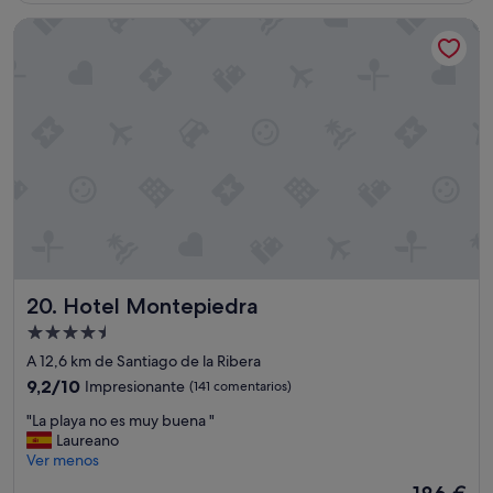
c
de
Hotel Montepiedra
i
77 €
ó
n
e
s
t
á
i
m
p
e
c
a
b
Hotel Montepiedra
20. Hotel Montepiedra
l
e
Alojamiento
,
de
A 12,6 km de Santiago de la Ribera
m
4.5 estrellas
u
9.2
9,2/10
Impresionante
(141 comentarios)
y
sobre
"
"La playa no es muy buena "
l
10,
L
Laureano
i
Impresionante,
a
Ver menos
m
(141 comentarios)
p
p
El