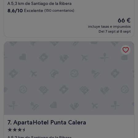
de
A 5,3 km de Santiago de la Ribera
s
2.0 estrellas
8.6
a
8,6/10
Excelente
(150 comentarios)
sobre
ñ
El
66 €
10,
o
precio
Excelente,
s
incluye tasas e impuestos
actual
Del 7 sept al 8 sept
(150 comentarios)
y
es
a
de
c
ApartaHotel Punta Calera
66 €
o
m
o
c
l
i
e
n
t
e
s
.
"
ApartaHotel Punta Calera
7. ApartaHotel Punta Calera
Alojamiento
de
A 5,2 km de Santiago de la Ribera