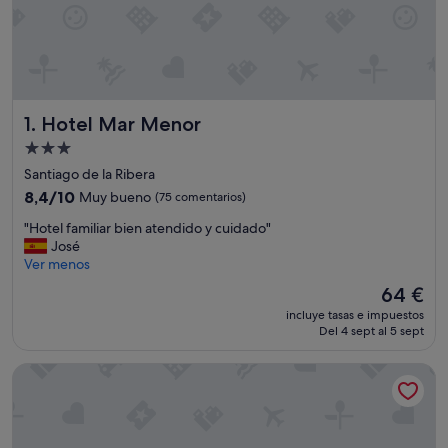
Hotel Mar Menor
1. Hotel Mar Menor
Alojamiento
de
Santiago de la Ribera
3.0 estrellas
8.4
8,4/10
Muy bueno
(75 comentarios)
sobre
"
"Hotel familiar bien atendido y cuidado"
10,
H
José
Muy
o
Ver menos
bueno,
t
(75 comentarios)
El
64 €
e
precio
incluye tasas e impuestos
l
actual
Del 4 sept al 5 sept
f
es
a
de
Hotel Lodomar Spa & Talasoterapia
m
64 €
i
l
i
a