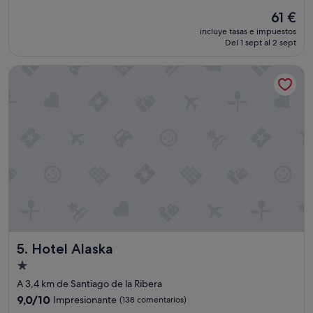
v
"
El
61 €
i
precio
incluye tasas e impuestos
c
actual
Del 1 sept al 2 sept
i
es
o
de
Hotel Alaska
,
61 €
l
i
m
p
i
e
z
a
,
c
a
l
i
Hotel Alaska
5. Hotel Alaska
d
a
Alojamiento
d
de
A 3,4 km de Santiago de la Ribera
p
1.0 estrella
r
9.0
9,0/10
Impresionante
(138 comentarios)
e
sobre