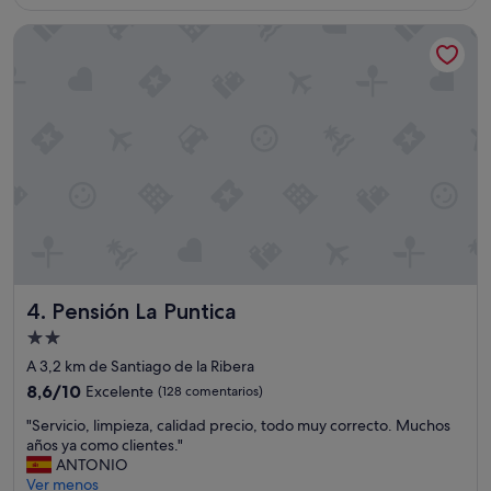
es
t
u
de
Pensión La Puntica
a
t
74 €
c
f
i
a
ó
r
n
f
l
r
i
o
m
m
p
l
i
u
a
x
y
e
b
r
u
y
Pensión La Puntica
4. Pensión La Puntica
e
"
n
Alojamiento
s
de
A 3,2 km de Santiago de la Ribera
e
2.0 estrellas
r
8.6
8,6/10
Excelente
(128 comentarios)
v
sobre
"
"Servicio, limpieza, calidad precio, todo muy correcto. Muchos
i
10,
S
años ya como clientes."
c
Excelente,
e
ANTONIO
i
(128 comentarios)
r
Ver menos
o