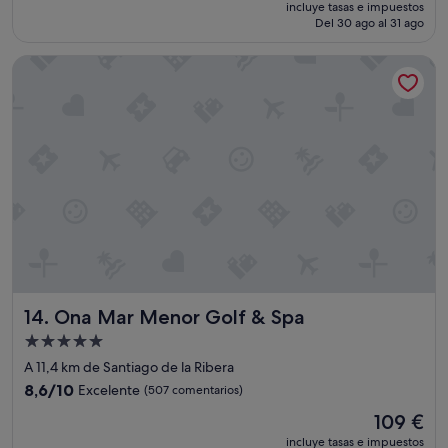
precio
Impresionante,
t
incluye tasas e impuestos
,
actual
Del 30 ago al 31 ago
(85 comentarios)
r
e
es
o
l
de
.
Ona Mar Menor Golf & Spa
c
62 €
"
a
f
é
,
y
l
a
t
o
s
t
a
d
Ona Mar Menor Golf & Spa
14. Ona Mar Menor Golf & Spa
a
f
Alojamiento
r
de
A 11,4 km de Santiago de la Ribera
í
5.0 estrellas
8.6
8,6/10
a
Excelente
(507 comentarios)
sobre
y
El
109 €
10,
t
precio
Excelente,
incluye tasas e impuestos
i