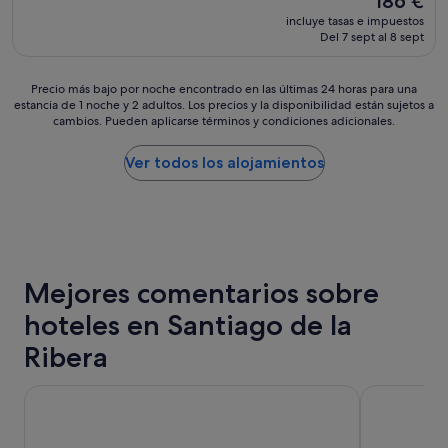
186 €
l
i
precio
incluye tasas e impuestos
a
o
actual
Del 7 sept al 8 sept
y
,
es
a
n
de
n
u
186 €
Precio
Precio más bajo por noche encontrado en las últimas 24 horas para una
o
e
estancia de 1 noche y 2 adultos. Los precios y la disponibilidad están sujetos a
más
e
v
cambios. Pueden aplicarse términos y condiciones adicionales.
bajo
s
o
por
m
y
noche
Ver todos los alojamientos
u
r
encontrado
y
e
en
b
f
las
u
o
últimas
e
r
24 horas
n
m
para
a
a
Mejores comentarios sobre
una
"
d
estancia
o
hoteles en Santiago de la
de
.
1 noche
Ribera
E
y
l
2 adultos.
c
Hotel Cano
Hotel Sercot
Los
h
precios
i
y
c