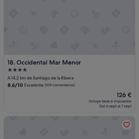
Occidental Mar Menor
18. Occidental Mar Menor
Alojamiento
de
A 14,2 km de Santiago de la Ribera
4.0 estrellas
8.6
8,6/10
Excelente
(109 comentarios)
sobre
El
126 €
10,
precio
Excelente,
incluye tasas e impuestos
actual
Del 6 sept al 7 sept
(109 comentarios)
es
de
El Secreto del Agua
126 €