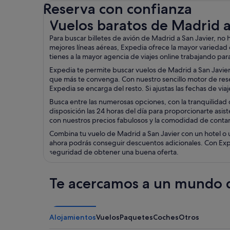
Reserva con confianza
Vuelos baratos de Madrid a San Javier
Vuelos baratos de Madrid a
Para buscar billetes de avión de Madrid a San Javier, n
mejores líneas aéreas, Expedia ofrece la mayor variedad 
tienes a la mayor agencia de viajes online trabajando para
Expedia te permite buscar vuelos de Madrid a San Javier 
que más te convenga. Con nuestro sencillo motor de reserv
Expedia se encarga del resto. Si ajustas las fechas de vi
Busca entre las numerosas opciones, con la tranquilidad d
disposición las 24 horas del día para proporcionarte asist
con nuestros precios fabulosos y la comodidad de contar 
Combina tu vuelo de Madrid a San Javier con un hotel o 
ahora podrás conseguir descuentos adicionales. Con Exped
seguridad de obtener una buena oferta.
Te acercamos a un mundo d
Alojamientos
Vuelos
Paquetes
Coches
Otros