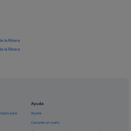
e la Ribera
de la Ribera
arejos
de la Ribera
os
Ayuda
xcepto para
Ayuda
Cancelar un vuelo