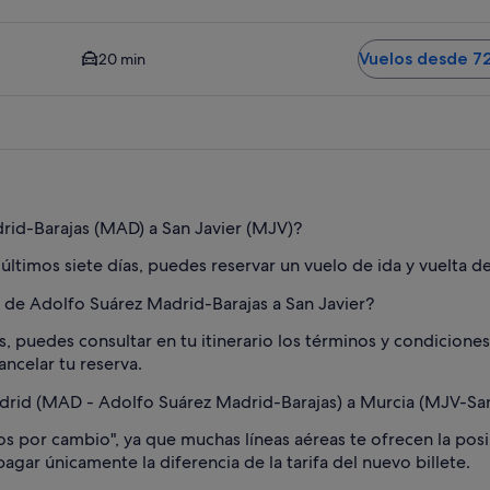
. Opción más cercana disponible. El tiempo medio en coche al
Vuelos desde 7
20 min
rid-Barajas (MAD) a San Javier (MJV)?
 últimos siete días, puedes reservar un vuelo de ida y vuelta 
o de Adolfo Suárez Madrid-Barajas a San Javier?
s, puedes consultar en tu itinerario los términos y condiciones
ancelar tu reserva.
id (MAD - Adolfo Suárez Madrid-Barajas) a Murcia (MJV-San J
gos por cambio", ya que muchas líneas aéreas te ofrecen la po
agar únicamente la diferencia de la tarifa del nuevo billete.