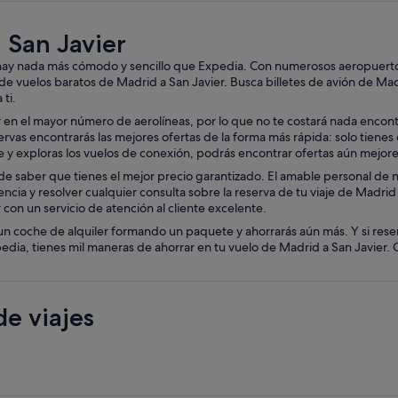
 San Javier
o hay nada más cómodo y sencillo que Expedia. Con numerosos aeropuertos 
de vuelos baratos de Madrid a San Javier. Busca billetes de avión de Ma
 ti.
en el mayor número de aerolíneas, por lo que no te costará nada encontra
as encontrarás las mejores ofertas de la forma más rápida: solo tienes que
aje y exploras los vuelos de conexión, podrás encontrar ofertas aún mejor
e saber que tienes el mejor precio garantizado. El amable personal de nue
encia y resolver cualquier consulta sobre la reserva de tu viaje de Madrid
con un servicio de atención al cliente excelente.
un coche de alquiler formando un paquete y ahorrarás aún más. Y si rese
ia, tienes mil maneras de ahorrar en tu vuelo de Madrid a San Javier. Co
e viajes