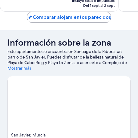
la
incluye tasas e impuestos
actual
Del 1 sept al 2 sept
Ribera
es
de
Comparar alojamientos parecidos
163 €
Información sobre la zona
Este apartamento se encuentra en Santiago de la Ribera, un
barrio de San Javier. Puedes disfrutar de la belleza natural de
Playa de Cabo Roig y Playa La Zenia, o acercarte a Complejo de
golf Mar Menor si deseas realizar alguna actividad.
Mostrar más
Ver guía de
viaje de San Javier
Ver más apartamentos en San Javier
San Javier, Murcia