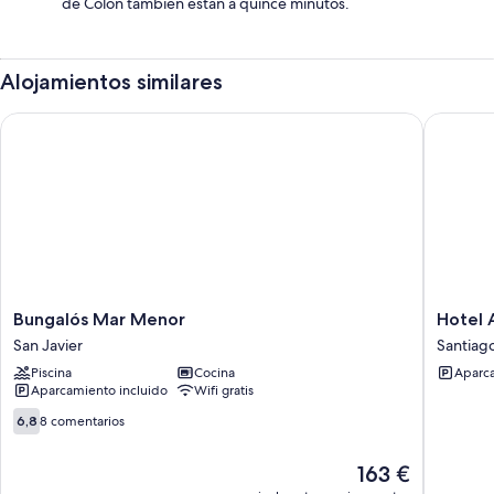
de Colón también están a quince minutos.
Alojamientos similares
Bungalós Mar Menor
Hotel Alb
Bungalós
Hotel
Bungalós Mar Menor
Hotel 
Mar
Alboher
San Javier
Santiago
Menor
Playa
Piscina
Cocina
Aparca
San
by
Aparcamiento incluido
Wifi gratis
Javier
Belvilla
Resorts-
6.8
6,8
8 comentarios
suite
sobre
Santiag
10,
El
163 €
de
8 comentarios
precio