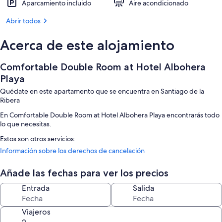
Aparcamiento incluido
Aire acondicionado
Abrir todos
Acerca de este alojamiento
Comfortable Double Room at Hotel Albohera
Playa
Quédate en este apartamento que se encuentra en Santiago de la
Ribera
En Comfortable Double Room at Hotel Albohera Playa encontrarás todo
lo que necesitas.
Estos son otros servicios:
Información sobre los derechos de cancelación
Aparcamiento gratis
Un ascensor y espacios sin humos
Añade las fechas para ver los precios
Características de la habitación
Entrada
Salida
Todas las habitaciones de Comfortable Double Room at Hotel Albohera
Playa disponen de comodidades como aire acondicionado.
Viajeros