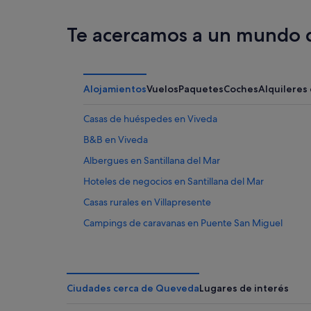
Te acercamos a un mundo d
Alojamientos
Vuelos
Paquetes
Coches
Alquileres
Casas de huéspedes en Viveda
B&B en Viveda
Albergues en Santillana del Mar
Hoteles de negocios en Santillana del Mar
Casas rurales en Villapresente
Campings de caravanas en Puente San Miguel
Apartoteles en Santillana del Mar
Queveda hoteles
Albergues en Queveda
Ciudades cerca de Queveda
Lugares de interés
Apartoteles en Puente San Miguel