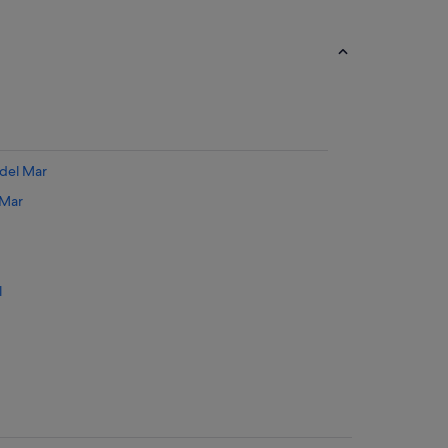
 del Mar
 Mar
l
 del Mar