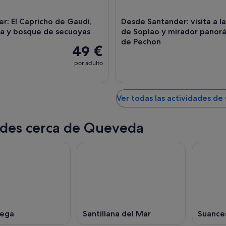
r: El Capricho de Gaudí,
Desde Santander: visita a l
na y bosque de secuoyas
de Soplao y mirador panora
de Pechon
49 €
por adulto
Ver todas las actividades d
des cerca de Queveda
vega
Santillana del Mar
Suance