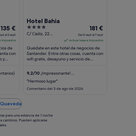
Hotel Bahia
El
4
El
135 €
181 €
precio
out
precio
C/ Cádiz, 22
ept al 2 sept
Del 6 sept al 7 sept
Santander
es
of
es
 e impuestos
incluye tasas e impuestos
Cantabria
de
5
de
cios de
Quédate en este hotel de negocios de
135 €
181 €
uenta con
Santander. Entre otras cosas, cuenta con
o y
por
wifi gratis, desayuno y servicio de
por
 los
habitaciones. Algunos aspectos que los
noche
noche
huéspedes ...
del
del
ntarios)
9,2
/
10
¡Impresionante!
1
6
(1003 comentarios)
"Hermoso lugar"
sept
sept
Comentario del 3 de ago de 2026
al
al
2
7
n Queveda
sept
sept
ras para una estancia de 1 noche
os a cambios. Pueden aplicarse
ales.