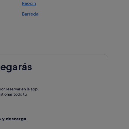
Reocín
 del Mar
Barreda
r
ar
legarás
iveda
or reservar en la app.
do
estionas todo tu
 Juliana de Santillana del Mar
o y descarga
Mar