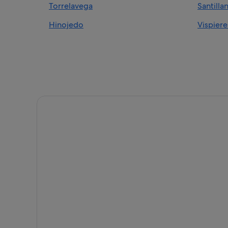
Torrelavega
Santilla
Casas privadas de vacaciones en Hinojedo
Hinojedo
Vispiere
Campings de caravanas en Viveda
Cabañas en Queveda
Hoteles con spa en Queveda
Posadas en Queveda
Hoteles cerca de Zoológico de Santillana del Mar
Nh Hotels en Santillana del Mar
Cabañas en Viveda
Casas rurales en Viveda
Chalets en Hinojedo
Posadas en Viveda
Casas barco en Hinojedo
Pensiones en Queveda
Pensiones en Torrelavega
Posadas en Puente San Miguel