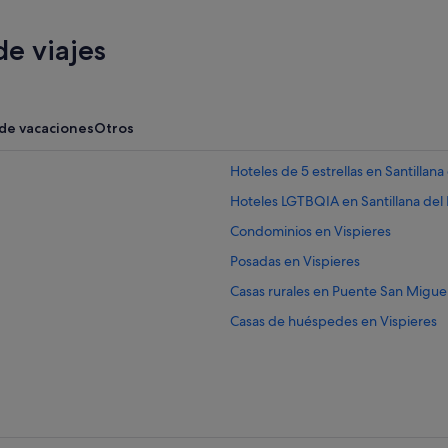
e viajes
 de vacaciones
Otros
Hoteles de 5 estrellas en Santillana
Hoteles LGTBQIA en Santillana del
Condominios en Vispieres
Posadas en Vispieres
Casas rurales en Puente San Migue
Casas de huéspedes en Vispieres
Puente San Miguel hoteles
Apartamentos en Vispieres
Albergues en Viveda
Hoteles de 3 estrellas en Santillana