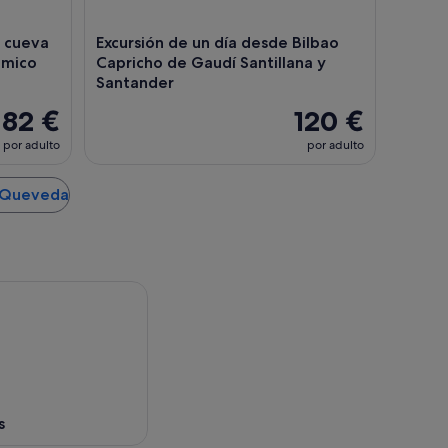
a cueva
Excursión de un día desde Bilbao
́mico
Capricho de Gaudí Santillana y
Santander
82 €
120 €
por adulto
por adulto
e Queveda
s