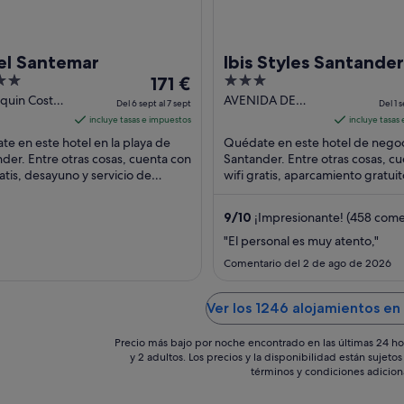
el Santemar
Ibis Styles Santander
El
3
171 €
precio
out
quin Costa,
AVENIDA DE
Del 6 sept al 7 sept
Del 1 s
ntander
PARAYAS 2A
es
of
incluye tasas e impuestos
incluye tasas
ria
Santander
de
5
e en este hotel en la playa de
Quédate en este hotel de nego
171 €
der. Entre otras cosas, cuenta con
Santander. Entre otras cosas, c
ratis, desayuno y servicio de
por
wifi gratis, aparcamiento gratuit
ciones. Algo que los huéspedes
desayuno. Algunos aspectos que
noche
an ...
huéspedes ...
del
9
/
10
¡Impresionante! (458 come
6
"El personal es muy atento,"
sept
Comentario del 2 de ago de 2026
al
7
sept
Ver los 1246 alojamientos e
Precio más bajo por noche encontrado en las últimas 24 ho
y 2 adultos. Los precios y la disponibilidad están sujet
términos y condiciones adicion