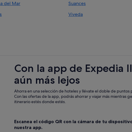
na del Mar
Suances
Hoteles con conserje en Santillana
s
Viveda
Pensiones en Hinojedo
Herrán hoteles
Viveda hoteles
Apartamentos en Santillana del Ma
Hoteles con bar en Santillana del M
Condominios en Queveda
Con la app de Expedia l
Casas privadas de vacaciones en V
aún más lejos
Pensiones en Viveda
Chalets en Viveda
Ahorra en una selección de hoteles y llévate el doble de puntos p
Campings de caravanas en Hinoje
Con las ofertas de la app, podrás ahorrar y viajar más mientras g
itinerario estés donde estés.
Hoteles de 4 estrellas en Hinojedo
Hoteles cerca de Colegiata de Santa
Escanea el código QR con la cámara de tu dispositiv
Casas en árboles en Santillana del 
nuestra app.
Casas rurales en Hinojedo