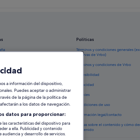
as
Políticas
aña
Términos y condiciones generales (e
reservas de Vrbo)
España
Términos y condiciones de Vrbo
cidad
vacacionales España
Accesibilidad
 viaje a España
 a información del dispositivo,
Privacidad
tos en España
sonales. Puedes aceptar o administrar
Cookies
ravés de la página de la política de
 coches en España
o afectarán a los datos de navegación.
Condiciones de uso
lojamientos
os datos para proporcionar:
Información legal/contacto
 las características del dispositivo para
Pautas sobre el contenido y cómo de
eder a ella. Publicidad y contenido
contenido
 audiencia y desarrollo de servicios.