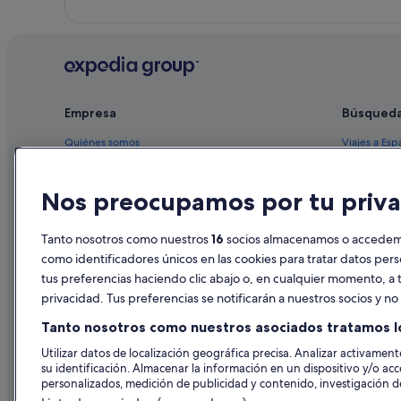
Abba Hotels en Santillana del Mar
Empresa
Búsqued
Quiénes somos
Viajes a Esp
Empleo
Hoteles en 
Nos preocupamos por tu priva
Anuncia tu alojamiento
Alquileres 
Publicidad
Paquetes de
Tanto nosotros como nuestros
16
socios almacenamos o accedemos
Prensa
Vuelos bara
como identificadores únicos en las cookies para tratar datos per
tus preferencias haciendo clic abajo o, en cualquier momento, a t
Alquiler de
privacidad. Tus preferencias se notificarán a nuestros socios y n
Todos los a
Tanto nosotros como nuestros asociados tratamos l
Utilizar datos de localización geográfica precisa. Analizar activamente
su identificación. Almacenar la información en un dispositivo y/o acc
personalizados, medición de publicidad y contenido, investigación de