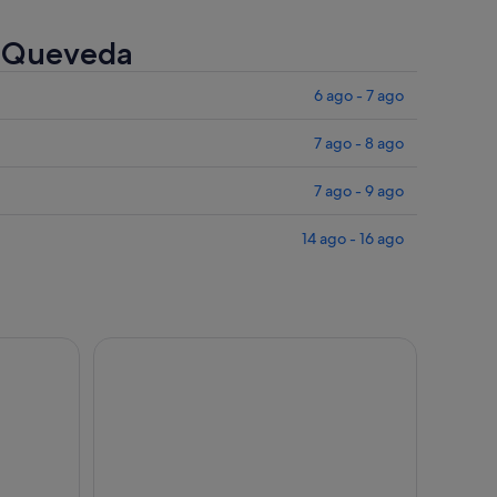
e Queveda
6 ago - 7 ago
7 ago - 8 ago
7 ago - 9 ago
14 ago - 16 ago
cueva de Soplao y mirador panorámico de Pechon
Excursión de un día desde Bilbao Capricho de Gau