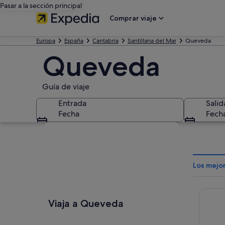
Pasar a la sección principal
Comprar viaje
Europa
España
Cantabria
Santillana del Mar
Queveda
Queveda
Guía de viaje
Entrada
Salid
Fecha
Fech
Ver mapa
Los mejo
Hotel 
Viaja a Queveda