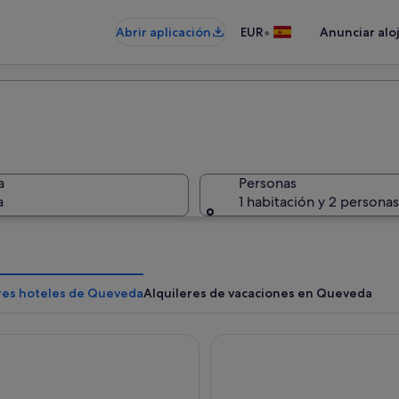
•
Abrir aplicación
EUR
Anunciar alo
a
Personas
a
1 habitación y 2 personas
res hoteles de Queveda
Alquileres de vacaciones en Queveda
Santemar
Ibis Styles Santander