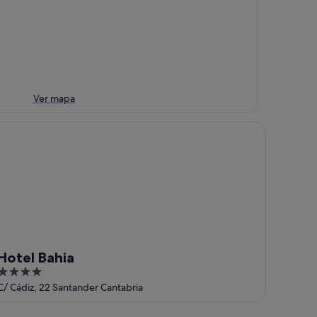
Ver mapa
tel Bahia
Hotel Bahia
4
out
C/ Cádiz, 22 Santander Cantabria
of