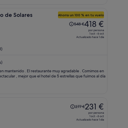
persona
io de Solares
Ahorra un 100 % en tu vuelo
El
418 €
548 €
precio
por persona
era
1 oct - 6 oct
Actualizado hace 1 día
de
548 €,
R)
ahora
es
s)
de
418 €
por
ectacular , mejor que el hotel de 5 estrellas que fuimos al día
persona
El
231 €
277 €
precio
por persona
era
1 oct - 6 oct
Actualizado hace 1 día
de
277 €,