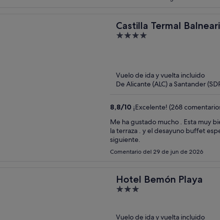
Castilla Termal Balnear
4
out
of
5
Vuelo de ida y vuelta incluido
De Alicante (ALC) a Santander (SD
8,8
/
10
¡Excelente! (268 comentario
Me ha gustado mucho . Esta muy bien mantenido . El restaurante muy agradable . Comimos en
la terraza . y el desayuno buffet esp
siguiente.
Comentario del 29 de jun de 2026
Hotel Bemón Playa
3
out
of
Vuelo de ida y vuelta incluido