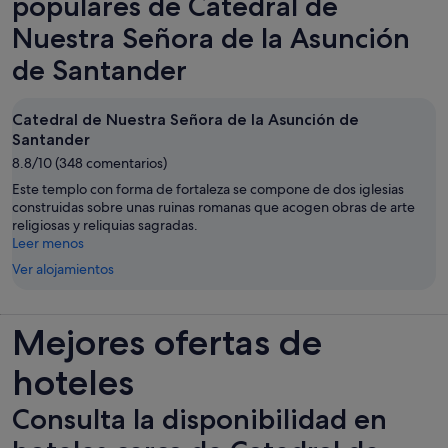
populares de Catedral de
hacerlo, como entrar a ka habitación sin llamar, pero me imagino que
son cosas que se van aprendiendo con la experiencia. Pero en
Nuestra Señora de la Asunción
definitiva, un lugar muy recomendable.
de Santander
Catedral de Nuestra Señora de la Asunción de
Santander
8.8/10 (348 comentarios)
Este templo con forma de fortaleza se compone de dos iglesias
construidas sobre unas ruinas romanas que acogen obras de arte
religiosas y reliquias sagradas.
Leer menos
Ver alojamientos
Mejores ofertas de
hoteles
Consulta la disponibilidad en