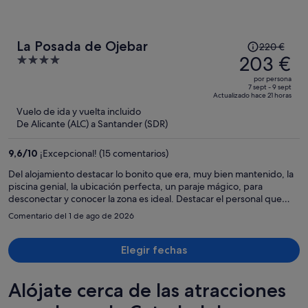
El
La Posada de Ojebar
220 €
precio
203 €
4
era
out
por persona
de
of
7 sept - 9 sept
Actualizado hace 21 horas
220 €,
5
Vuelo de ida y vuelta incluido
ahora
De Alicante (ALC) a Santander (SDR)
es
de
9,6
/
10
¡Excepcional! (15 comentarios)
203 €
por
Del alojamiento destacar lo bonito que era, muy bien mantenido, la
piscina genial, la ubicación perfecta, un paraje mágico, para
persona
desconectar y conocer la zona es ideal. Destacar el personal que
trabaja allí, son gente muy profesional y amables. Un lugar para
Comentario del 1 de ago de 2026
repetir. No me gustó mucho el desayuno, apenas tenían fruta
fresca, jamón de no buena calidad y el zumo no es natural, creo que
deberían de incluir algo más de variedad, no está incluido en el
Elegir fechas
precio de la habitación, me pareció que la hora, hasta las 10 de la
mañana, es muy pronto, tenían que ampliarla. Creo que deberían de
Alójate cerca de las atracciones
poner más interés en la limpieza del baño, hicieron algo que me
pareció mal, pero se lo dije en persona para que no volvieran