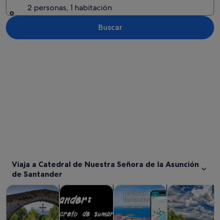
2 personas, 1 habitación
Buscar
Ver mapa
Viaja a Catedral de Nuestra Señora de la Asunción
de Santander
Se abre en una pestaña nue
Se abre en una pesta
Visitas guiadas y excursiones de un día
Historia y cultura
Visitas privadas y personaliza
Comidas, bebid