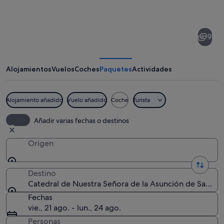
de
Catedral
9
de
Nuestra
Señora
Alojamientos
Vuelos
Coches
Paquetes
Actividades
de
la
Alojamiento añadido
Vuelo añadido
Coche
Turista
Asunción
Una iglesia de piedra histórica con u
Añadir varias fechas o destinos
de
Santander
Origen
Destino
Catedral de Nuestra Señora de la Asunción de Santand
Fechas
vie., 21 ago. - lun., 24 ago.
Personas