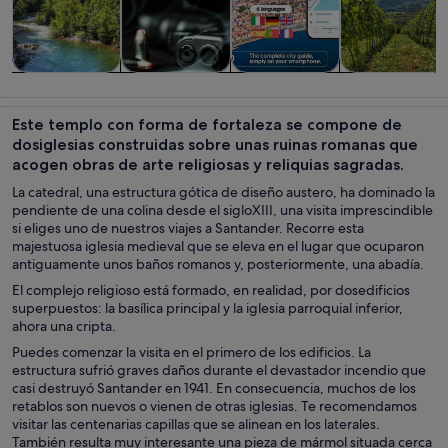
Visitas guiadas
Historia y
Visitas
Comidas,
y excursiones
cultura
privadas y
bebidas y vida
Este templo con forma de fortaleza se compone de
de un día
personalizadas
nocturna
dosiglesias construidas sobre unas ruinas romanas que
acogen obras de arte religiosas y reliquias sagradas.
La catedral, una estructura gótica de diseño austero, ha dominado la
pendiente de una colina desde el sigloXIII, una visita imprescindible
si eliges uno de nuestros viajes a Santander. Recorre esta
majestuosa iglesia medieval que se eleva en el lugar que ocuparon
antiguamente unos baños romanos y, posteriormente, una abadía.
El complejo religioso está formado, en realidad, por dosedificios
superpuestos: la basílica principal y la iglesia parroquial inferior,
ahora una cripta.
Puedes comenzar la visita en el primero de los edificios. La
estructura sufrió graves daños durante el devastador incendio que
casi destruyó Santander en 1941. En consecuencia, muchos de los
retablos son nuevos o vienen de otras iglesias. Te recomendamos
visitar las centenarias capillas que se alinean en los laterales.
También resulta muy interesante una pieza de mármol situada cerca