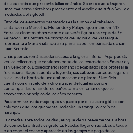
de la sacristía que presenta tallas en árabe. Se cree que la trajeron
unos marineros cántabros procedente del asedio que sufrió Sevilla a
mediados del siglo XIII.
Otro de los elementos destacados es la tumba del caballero
santanderino Marcelino Menéndez y Pelayo, que murió en 1912.
Entre las distintas obras de arte que verás figura una copia de
La
visitación
, una pintura de principios del sigloXVI de Rafael que
representa a María visitando a su prima Isabel, embarazada de san
Juan Bautista.
Unas puertas románicas dan acceso a la iglesia inferior. Aquí podrás
ver los relicarios que contienen parte de los restos de san Emeterio y
san Celedonio, Doslegionarios romanos decapitados por profesar la
fe cristiana. Según cuenta la leyenda, sus cabezas cortadas llegaron
a la ciudad a bordo de una embarcación de piedra. El edificio
cuenta con un suelo de vidrio a través del cual es posible
contemplar las ruinas de los baños termales romanos que se
excavaron a principios de los años ochenta.
Para terminar, nada mejor que un paseo por el claustro gótico con
columnas que, antiguamente, rodeaba un tranquilo jardín de
naranjos.
La catedral abre todos los días, aunque cierra brevemente a la hora
de comer. La entrada es gratuita. Puedes llegar en autobús o taxi, o
bien coger el coche y aparcarlo en los garajes de pago de los