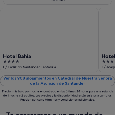
7
mañana
Santander
ago
por
para
Hotel Bahia
Hotel S
-
la
este
8
noche,
fin
ago
8
de
ago
semana,
-
7
9
ago
ago
-
9
Hotel Bahia
Hote
ago
4
4
out
out
C/ Cádiz, 22 Santander Cantabria
C/ Joaqu
of
of
5
5
Ver los 908 alojamientos en Catedral de Nuestra Señora
de la Asunción de Santander
Precio más bajo por noche encontrado en las últimas 24 horas para una estancia
de 1 noche y 2 adultos. Los precios y la disponibilidad están sujetos a cambios.
Pueden aplicarse términos y condiciones adicionales.
Te acercamos a un mundo de