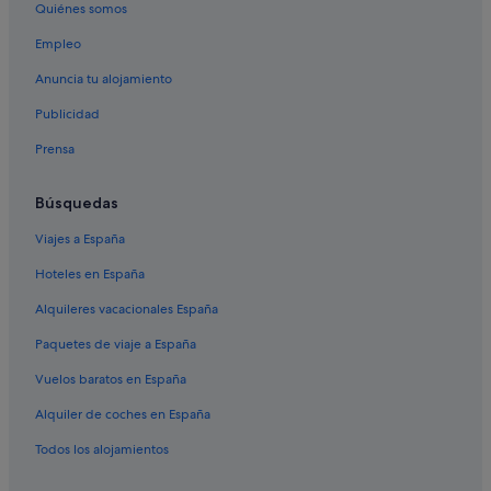
Casas rurales en Santander
Quiénes somos
Casas en árboles en Cantabria
Empleo
Hoteles LGTBQIA en Cantabria
Anuncia tu alojamiento
Hoteles con todo incluido en Cantabria
Publicidad
Cantabria hoteles
Prensa
Hoteles boutique en Cantabria
Posadas en Santander
Búsquedas
Hoteles cerca de Banco de España
Viajes a España
Hoteles de esquí en Cantabria
Hoteles en España
Occidental hoteles en Santander
Alquileres vacacionales España
Posadas en Cantabria
Paquetes de viaje a España
Hoteles de 5 estrellas en Santander
Vuelos baratos en España
Santos hoteles en Santander
Alquiler de coches en España
Hoteles históricos en Cantabria
Todos los alojamientos
Casas rurales en Cantabria