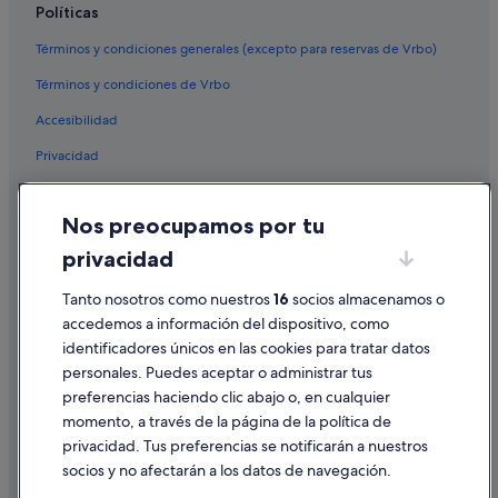
Casas de huéspedes en Santander
Políticas
Casas de campo en Santander
Términos y condiciones generales (excepto para reservas de Vrbo)
Hoteles para ir de compras en Santander
Términos y condiciones de Vrbo
Hoteles cerca de Terminal de ferris de Santander
Accesibilidad
Hoteles cerca de Museo de Prehistoria y Arqueología de
Privacidad
Cantabria
Cookies
Moteles en Cantabria
Nos preocupamos por tu
Castillos en Cantabria
Condiciones de uso
privacidad
Cabañas en Santander
Información legal/contacto
Apartoteles en Santander
Pautas sobre el contenido y cómo denunciar contenido
Tanto nosotros como nuestros
16
socios almacenamos o
accedemos a información del dispositivo, como
Hoteles con bodega en Santander
identificadores únicos en las cookies para tratar datos
Ayuda
Hoteles con gimnasio en Santander
personales. Puedes aceptar o administrar tus
Ayuda
Hoteles boutique en Santander
preferencias haciendo clic abajo o, en cualquier
momento, a través de la página de la política de
Cancelar un vuelo
Hoteles con conserje en Santander
privacidad. Tus preferencias se notificarán a nuestros
Hoteles con todo incluido en Santander
Cancelar una reserva de hotel o de un alquiler vacacional
socios y no afectarán a los datos de navegación.
Casas privadas de vacaciones en Santander
Plazos de reembolso