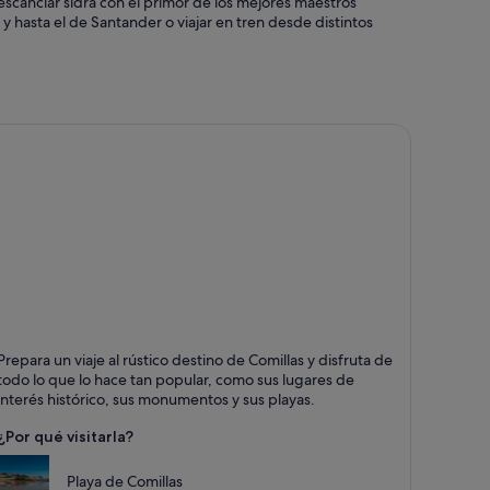
a escanciar sidra con el primor de los mejores maestros
y hasta el de Santander o viajar en tren desde distintos
omillas
Prepara un viaje al rústico destino de Comillas y disfruta de
untos fuertes: Mar, Pueblo pequeño y Patrimonio
todo lo que lo hace tan popular, como sus lugares de
stórico
interés histórico, sus monumentos y sus playas.
¿Por qué visitarla?
Playa de Comillas