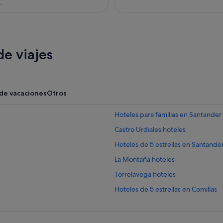
.
e viajes
 de vacaciones
Otros
Hoteles para familias en Santander
Castro Urdiales hoteles
Hoteles de 5 estrellas en Santande
La Montaña hoteles
Torrelavega hoteles
Hoteles de 5 estrellas en Comillas
Bárcena Mayor hoteles
Marriott Hotels & Resorts en Santa