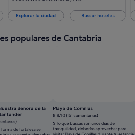
Explorar la ciudad
Buscar hoteles
ones populares de Cantabria
Nuestra Señora de la
Playa de Comillas
Santander
8.8/10 (151 comentarios)
entarios)
Si lo que buscas son unos días de
tranquilidad, deberías aprovechar para
 forma de fortaleza se
visitar Playa de Comillas durante tu estancia
iglesias construidas sobre