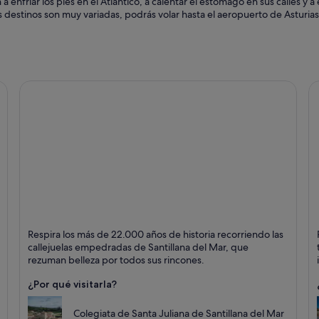
 a enfriar los pies en el Atlántico, a calentar el estómago en sus calles y 
s destinos son muy variadas, podrás volar hasta el aeropuerto de Asturias 
Santillana del Mar
C
Respira los más de 22.000 años de historia recorriendo las
Puntos fuertes: Patrimonio histórico, Arte y
P
callejuelas empedradas de Santillana del Mar, que
Catedrales
hi
rezuman belleza por todos sus rincones.
¿Por qué visitarla?
Colegiata de Santa Juliana de Santillana del Mar