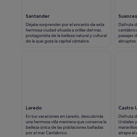
Santander
Suances
Déjate sorprender por el encanto de esta
Disfruta d
hermosa ciudad situada a orillas del mar,
cantábric
protagonista de la belleza natural y cultural
paisajes d
de la que goza la capital cántabra.
abruptos 
Laredo
Castro 
En tus vacaciones en Laredo, descubrirás
Disfruta 
una hermosa villa marinera que conserva la
Urdiales y
belleza única de las poblaciones bañadas
maravillo
por el mar Cantábrico.
atrape el