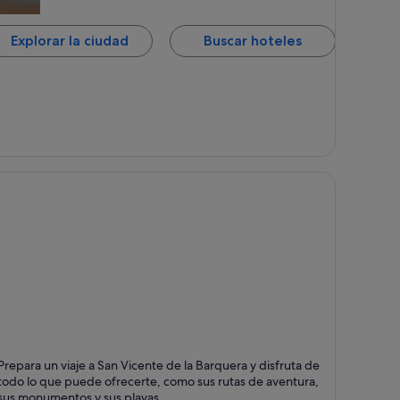
Explorar la ciudad
Buscar hoteles
an Vicente de la Barquera
Prepara un viaje a San Vicente de la Barquera y disfruta de
untos fuertes: Paseos, Aventura y Monumentos
todo lo que puede ofrecerte, como sus rutas de aventura,
sus monumentos y sus playas.