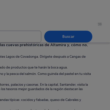
 escarpada con acantilados rocosos y olas rompiendo contra ellos.
Una galería de arte con una 
25
Buscar
 las cuevas prehistóricas de Altamira y, cómo no,
o con varios peces nadando cerca de rocas y un tiburón.
Un paisaje con grandes rocas 
nentes Lagos de Covadonga. Dirígete después a Cangas de
ercado de productos que te harán la boca agua.
o y la pesca del salmón. Como guinda del pastel en tu visita
tación.
res, palacios y casonas. En la capital, Santander, visita la
tre los tesoros mejor guardados de la región destacan las
viandas típicas: cocidos y fabadas, queso de Cabrales y