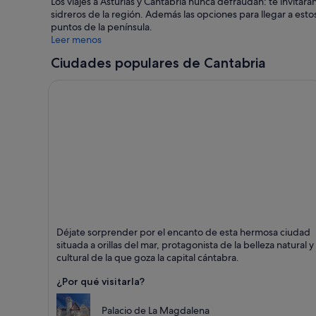
Los viajes a Asturias y Cantabria nunca defraudan: te invitarán
sidreros de la región. Además las opciones para llegar a esto
puntos de la península.
Leer menos
Ciudades populares de Cantabria
Santander
Déjate sorprender por el encanto de esta hermosa ciudad
Puntos fuertes: Playas, Compras y Patrimonio
situada a orillas del mar, protagonista de la belleza natural y
histórico
cultural de la que goza la capital cántabra.
¿Por qué visitarla?
Palacio de La Magdalena