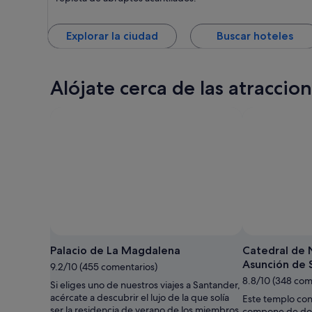
Explorar la ciudad
Buscar hoteles
Alójate cerca de las atracci
Palacio de La Magdalena
Catedral de 
Asunción de 
9.2/10 (455 comentarios)
8.8/10 (348 com
Si eliges uno de nuestros viajes a Santander,
acércate a descubrir el lujo de la que solía
Este templo con
ser la residencia de verano de los miembros
compone de dos 