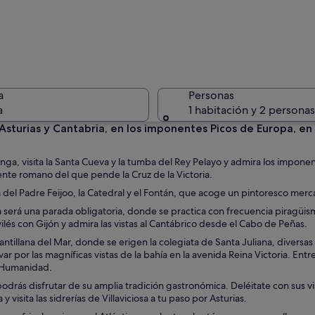
Una costa
a
Personas
a
1 habitación y 2 personas
 Asturias y Cantabria, en los imponentes Picos de Europa, en
Un acuari
onga, visita la Santa Cueva y la tumba del Rey Pelayo y admira los impo
ente romano del que pende la Cruz de la Victoria.
Plaza del Padre Feijoo, la Catedral y el Fontán, que acoge un pintoresco m
 será una parada obligatoria, donde se practica con frecuencia piragüism
ilés con Gijón y admira las vistas al Cantábrico desde el Cabo de Peñas.
ico con una cúpula y arquitectura ornamentada, rodeado de abundante vege
tillana del Mar, donde se erigen la colegiata de Santa Juliana, diversas tor
var por las magníficas vistas de la bahía en la avenida Reina Victoria. En
a Humanidad.
 podrás disfrutar de su amplia tradición gastronómica. Deléitate con sus 
visita las sidrerías de Villaviciosa a tu paso por Asturias.