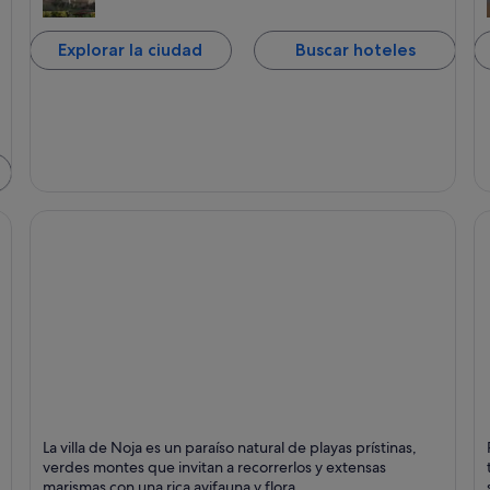
Explorar la ciudad
Buscar hoteles
Noja
S
La villa de Noja es un paraíso natural de playas prístinas,
Puntos fuertes: Playas, Spas y Mar
P
verdes montes que invitan a recorrerlos y extensas
marismas con una rica avifauna y flora.