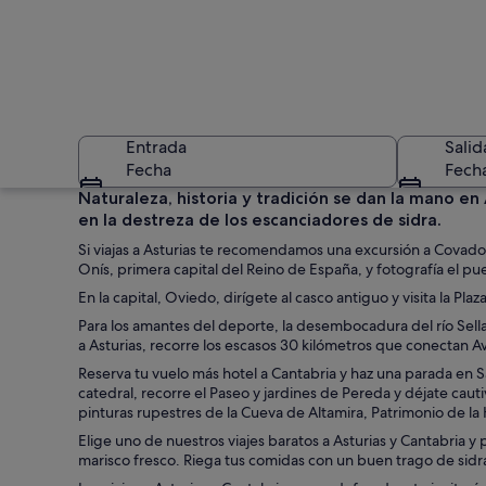
Entrada
Salid
Fecha
Fech
Naturaleza, historia y tradición se dan la mano en
en la destreza de los escanciadores de sidra.
Si viajas a Asturias te recomendamos una excursión a Covad
Onís, primera capital del Reino de España, y fotografía el pu
En la capital, Oviedo, dirígete al casco antiguo y visita la 
Para los amantes del deporte, la desembocadura del río Sella
a Asturias, recorre los escasos 30 kilómetros que conectan Av
Un edificio histór
Reserva tu vuelo más hotel a Cantabria y haz una parada en San
catedral, recorre el Paseo y jardines de Pereda y déjate cauti
pinturas rupestres de la Cueva de Altamira, Patrimonio de l
Elige uno de nuestros viajes baratos a Asturias y Cantabria y
marisco fresco. Riega tus comidas con un buen trago de sidra y 