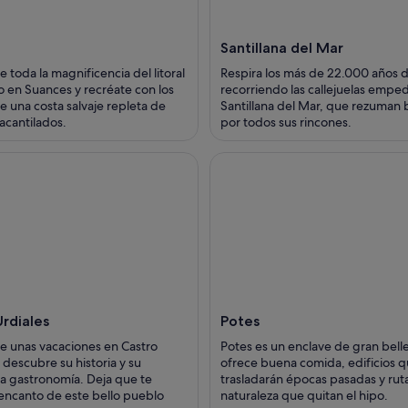
Santillana del Mar
e toda la magnificencia del litoral
Respira los más de 22.000 años d
o en Suances y recréate con los
recorriendo las callejuelas empe
e una costa salvaje repleta de
Santillana del Mar, que rezuman 
acantilados.
por todos sus rincones.
Urdiales
Potes
de unas vacaciones en Castro
Potes es un enclave de gran bell
 descubre su historia y su
ofrece buena comida, edificios q
sa gastronomía. Deja que te
trasladarán épocas pasadas y ruta
 encanto de este bello pueblo
naturaleza que quitan el hipo.