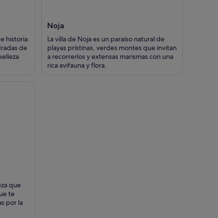
Noja
e historia
La villa de Noja es un paraíso natural de
dradas de
playas prístinas, verdes montes que invitan
belleza
a recorrerlos y extensas marismas con una
rica avifauna y flora.
eza que
ue te
s por la