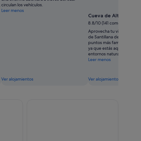
,
circulan los vehículos.
Leer menos
Cueva de Altamira
8.8/10 (141 comentarios)
Aprovecha tu viaje para desc
de Santillana del Mar desd
puntos más famosos: Cueva
ya que estás aquí, ¿por qu
entornos naturales de ens
Leer menos
Ver alojamientos
Ver alojamientos