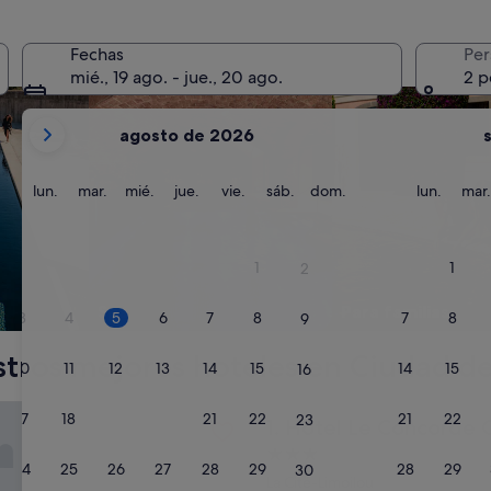
 con piscina
Buscar alojamientos con spa en las instalaciones
Buscar alojamientos 
Fechas
Per
mié., 19 ago. - jue., 20 ago.
2 p
Tus
agosto de 2026
meses
actuales
son
lunes
martes
miércoles
jueves
viernes
sábado
domingo
lunes
lun.
mar.
mié.
jue.
vie.
sáb.
dom.
lun.
mar.
August
de
2026
1
1
2
y
September
Spa
Para familias
3
4
5
6
7
8
7
8
9
de
2026.
tros mejores hoteles en Ciudad d
10
11
12
13
14
15
14
15
16
e Concorde Québec
17
18
19
20
21
22
21
22
23
Hôtel Le Concorde Québec
1. Hôtel Le Concorde
Alojamiento
24
25
26
27
28
29
28
29
30
de
La Cité-Limoilou