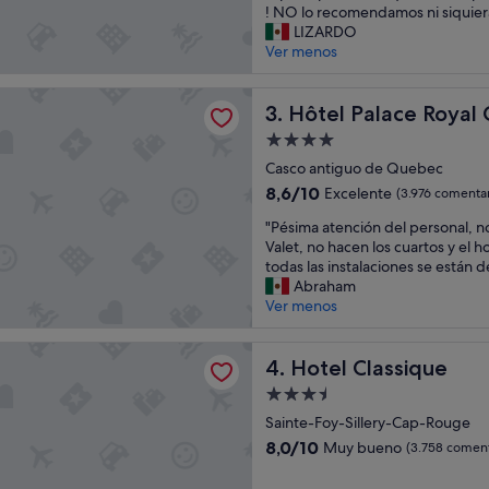
ó
y
! NO lo recomendamos ni siquiera
n
a
LIZARDO
p
l
Ver menos
r
m
e
o
lace Royal Centre-Ville par JARO
c
Hôtel Palace Royal Centre-V
h
3. Hôtel Palace Royal 
i
a
Alojamiento
o
d
de
c
Casco antiguo de Quebec
a
4.0 estrellas
a
s
8.6
8,6/10
Excelente
(3.976 comentar
l
,
sobre
"
i
"Pésima atención del personal, no
l
10,
P
d
Valet, no hacen los cuartos y el h
a
Excelente,
é
a
todas las instalaciones se están
u
(3.976 comentarios)
s
d
Abraham
b
i
e
Ver menos
i
m
s
c
a
l
a
assique
a
Hotel Classique
o
4. Hotel Classique
c
t
q
i
Alojamiento
e
u
ó
de
n
Sainte-Foy-Sillery-Cap-Rouge
e
n
3.5 estrellas
c
n
m
8.0
8,0/10
Muy bueno
(3.758 coment
i
o
u
sobre
ó
n
y
10,