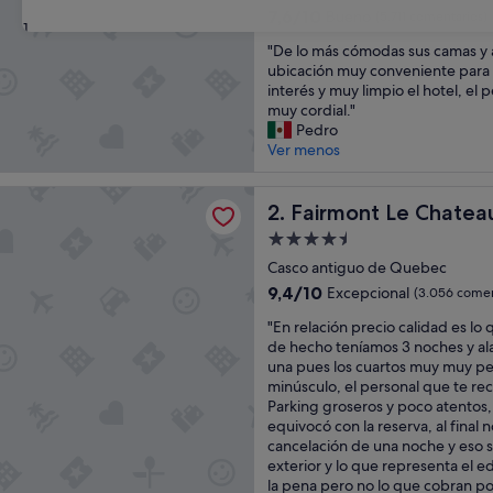
3.0 estrellas
7.6
7,6/10
Bueno
(5.711 comentarios)
31
sobre
"
"De lo más cómodas sus camas y 
10,
D
ubicación muy conveniente para v
Bueno,
e
interés y muy limpio el hotel, el
(5.711 comentarios)
l
muy cordial."
o
Pedro
m
Ver menos
á
s
t Le Chateau Frontenac
c
Fairmont Le Chateau Fronte
2. Fairmont Le Chatea
ó
Alojamiento
m
de
o
Casco antiguo de Quebec
4.5 estrellas
d
9.4
9,4/10
Excepcional
(3.056 comen
a
sobre
"
s
"En relación precio calidad es lo
10,
E
s
de hecho teníamos 3 noches y ala
Excepcional,
n
u
una pues los cuartos muy muy p
(3.056 comentarios)
r
s
minúsculo, el personal que te rec
e
c
Parking groseros y poco atentos,
l
a
equivocó con la reserva, al final 
a
m
cancelación de una noche y eso sal
c
a
exterior y lo que representa el edi
i
s
la pena pero no lo que cobran po