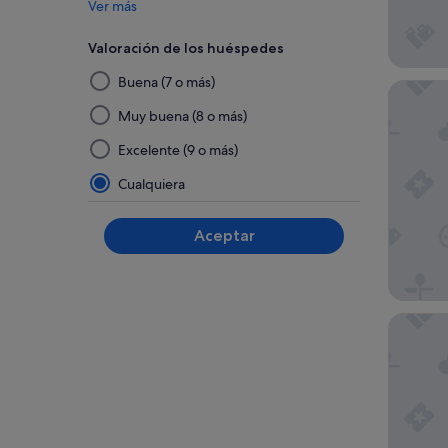
Ver más
Valoración de los huéspedes
Al
Buena (7 o más)
Hôtel Pa
seleccionar
y
Muy buena (8 o más)
aplicar
Excelente (9 o más)
un
filtro
Cualquiera
de
este
Aceptar
grupo,
los
resultados
se
Hotel Cl
actualizarán
en
una
página
nueva