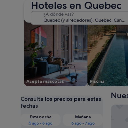
Hoteles en Quebec
Buscar alojamientos que aceptan mascotas
Buscar alojamientos
¿A dónde vas?
Acepta mascotas
Piscina
Nues
Consulta los precios para estas
fechas
Hôtel L
Esta noche
Mañana
5 ago - 6 ago
6 ago - 7 ago