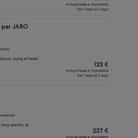
precio
incluye tasas e impuestos
actual
Del 1 sept al 2 sept
es
de
105 €
RO
c par JARO
arios)
sticos, aunq el hotel
El
123 €
precio
incluye tasas e impuestos
actual
Del 1 sept al 2 sept
es
de
123 €
entarios)
 muy atento, la
El
237 €
precio
incluye tasas e impuestos