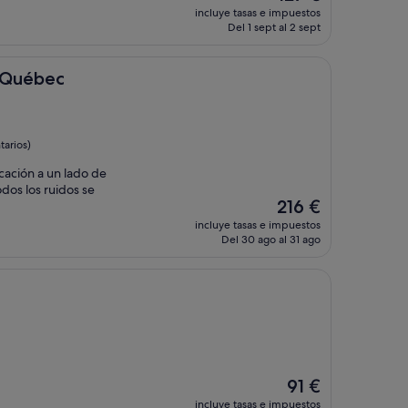
precio
incluye tasas e impuestos
actual
Del 1 sept al 2 sept
es
de
127 €
x Québec
tarios)
cación a un lado de
odos los ruidos se
El
216 €
precio
incluye tasas e impuestos
actual
Del 30 ago al 31 ago
es
de
216 €
El
91 €
precio
incluye tasas e impuestos