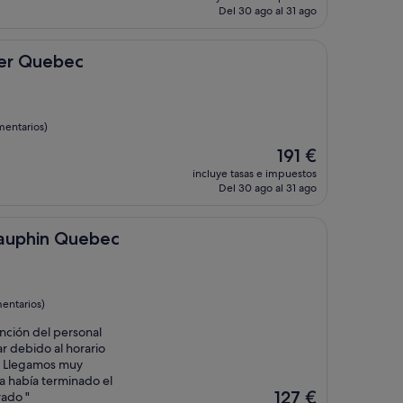
actual
Del 30 ago al 31 ago
es
de
237 €
ec
ier Quebec
mentarios)
El
191 €
precio
incluye tasas e impuestos
actual
Del 30 ago al 31 ago
es
de
191 €
Quebec
Dauphin Quebec
entarios)
tención del personal
 debido al horario
o. Llegamos muy
ya había terminado el
El
127 €
rado "