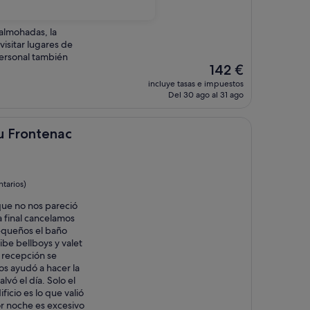
almohadas, la
isitar lugares de
 personal también
El
142 €
precio
incluye tasas e impuestos
actual
Del 30 ago al 31 ago
es
de
142 €
nac
u Frontenac
tarios)
 que no nos pareció
 final cancelamos
equeños el baño
ibe bellboys y valet
 recepción se
nos ayudó a hacer la
vó el día. Solo el
ficio es lo que valió
r noche es excesivo