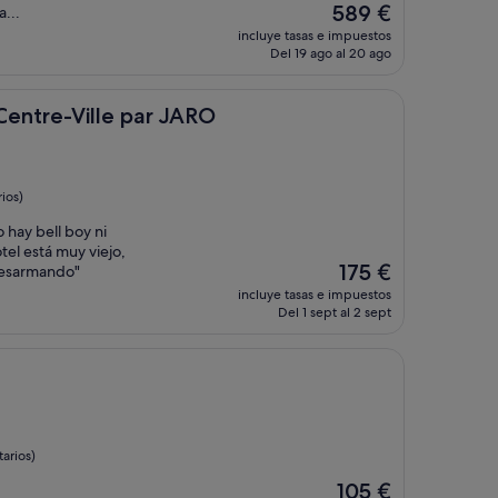
El
589 €
...
precio
incluye tasas e impuestos
actual
Del 19 ago al 20 ago
es
de
589 €
ille par JARO
Centre-Ville par JARO
ios)
 hay bell boy ni
otel está muy viejo,
El
175 €
 desarmando"
precio
incluye tasas e impuestos
actual
Del 1 sept al 2 sept
es
de
175 €
arios)
El
105 €