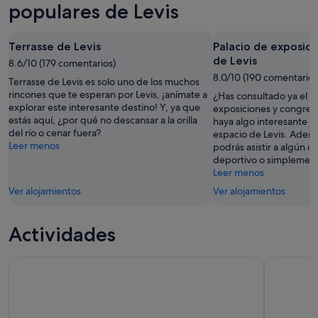
8
mañana
Levis
populares de Levis
ago
por
para
-
la
el
Terrasse de Levis
Palacio de exposici
9
noche,
próximo
de Levis
ago
8.6/10 (179 comentarios)
9
fin
8.0/10 (190 comentarios
ago
de
Terrasse de Levis es solo uno de los muchos
-
semana,
rincones que te esperan por Levis, ¡anímate a
¿Has consultado ya el 
explorar este interesante destino! Y, ya que
10
14
exposiciones y congres
estás aquí, ¿por qué no descansar a la orilla
haya algo interesante pa
ago
ago
del río o cenar fuera?
espacio de Levis. Adem
-
Leer menos
podrás asistir a algún q
16
deportivo o simplement
ago
Leer menos
Ver alojamientos
Ver alojamientos
Actividades
Viejo Quebec: experiencia termal de spa nórdico
Quebec: re