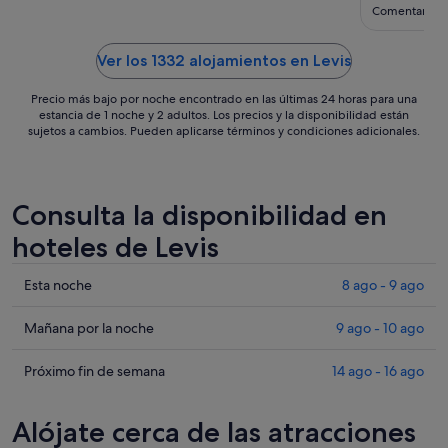
sept
Comentario d
al
7
Ver los 1332 alojamientos en Levis
sept
Precio más bajo por noche encontrado en las últimas 24 horas para una
estancia de 1 noche y 2 adultos. Los precios y la disponibilidad están
sujetos a cambios. Pueden aplicarse términos y condiciones adicionales.
Consulta la disponibilidad en
hoteles de Levis
Comprueba
Esta noche
8 ago - 9 ago
los
precios
Comprueba
Mañana por la noche
9 ago - 10 ago
en
los
Levis
precios
Comprueba
Próximo fin de semana
14 ago - 16 ago
para
en
los
esta
Levis
precios
Alójate cerca de las atracciones
noche,
para
en