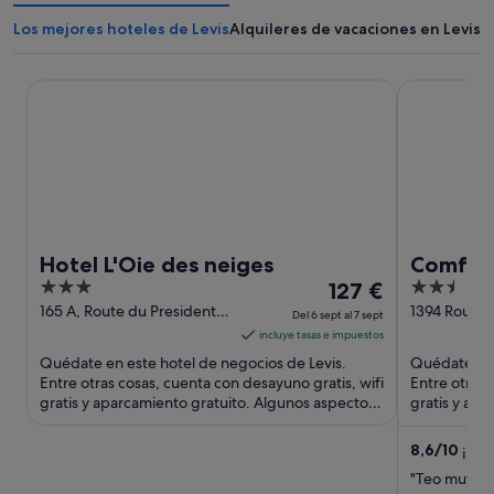
Los mejores hoteles de Levis
Alquileres de vacaciones en Levis
Hotel L'Oie des neiges
Comfort Inn 
Hotel L'Oie des neiges
Comfort 
3
El
2.5
127 €
Sud Que
out
precio
out
165 A, Route du President
1394 Route d
Del 6 sept al 7 sept
Kennedy Levis QC
Levis QC
of
es
of
incluye tasas e impuestos
5
de
5
Quédate en este hotel de negocios de Levis.
Quédate en 
127 €
Entre otras cosas, cuenta con desayuno gratis, wifi
Entre otras 
gratis y aparcamiento gratuito. Algunos aspectos
por
gratis y apa
que los huéspedes ...
que los hués
noche
del
8,6
/
10
¡Exce
6
"Teo muy bu