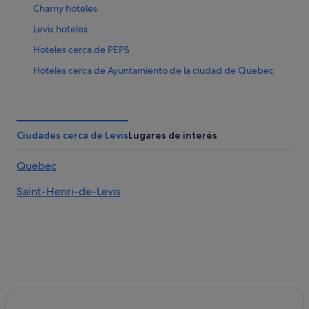
Charny hoteles
Levis hoteles
Hoteles cerca de PEPS
Hoteles cerca de Ayuntamiento de la ciudad de Quebec
Quebec hoteles
L'ancienne-Lorette hoteles
Melia hoteles en Quebec
Ciudades cerca de Levis
Lugares de interés
Hoteles de 4 estrellas en Ciudad de Québec
Quebec
Casco antiguo de Quebec hoteles
Saint-Henri-de-Levis
Duberger-Les Saules hoteles
Four Seasons hoteles en Quebec
Villas en Quebec
Saint-Romuald hoteles
Desjardins hoteles
Quebec hoteles