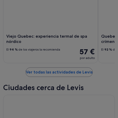
Viejo Quebec: experiencia termal de spa
Quebec: 
nórdico
crímene
57 €
El
94 %
de los viajeros la recomienda
El
92 %
de l
por adulto
Ver todas las actividades de Levis
Ciudades cerca de Levis