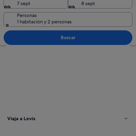
7 sept
8 sept
Personas
1 habitación y 2 personas
Un paisaje urbano nocturno con edific
Buscar
Ver mapa
Viaja a Levis