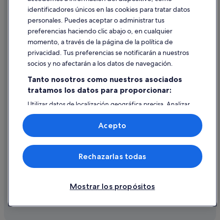
identificadores únicos en las cookies para tratar datos
Ayuda
personales. Puedes aceptar o administrar tus
Ayuda
preferencias haciendo clic abajo o, en cualquier
momento, a través de la página de la política de
Cancelar un vuelo
privacidad. Tus preferencias se notificarán a nuestros
Cancelar una reserva de hotel o de un alquiler vacacional
socios y no afectarán a los datos de navegación.
Plazos de reembolso
Tanto nosotros como nuestros asociados
tratamos los datos para proporcionar:
Utilizar un cupón de Expedia
Utilizar datos de localización geográfica precisa. Analizar
Documentos para viajes internacionales
activamente las características del dispositivo para su
identificación. Almacenar la información en un dispositivo
Acepto
y/o acceder a ella. Publicidad y contenido personalizados,
medición de publicidad y contenido, investigación de
audiencia y desarrollo de servicios.
© 2026 Expedia, Inc., una empresa de Expedia Group. Todos los
Rechazarlas todas
Lista de asociados (proveedores)
derechos reservados. Expedia y el logotipo de Expedia son marcas
comerciales o marcas comerciales registradas de Expedia, Inc.
Vacationspot, S.L., Agencia de Viajes, I-AV-0000631.3.
Mostrar los propósitos