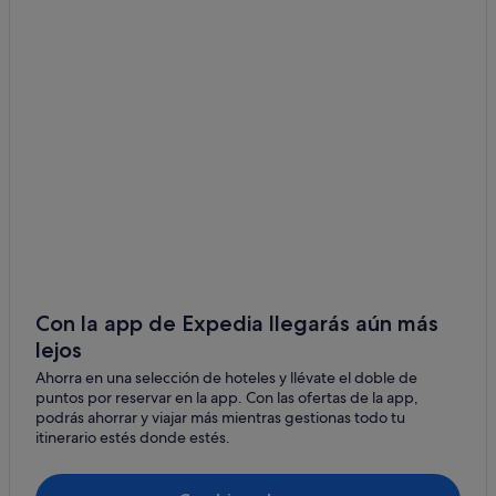
Villas en Ciudad de Québec
Cabañas en Quebec
Casas barco en Quebec
Casas de campo en Quebec
Sillery hoteles
Hoteles con todo incluido en Quebec
Upper Town hoteles
Montcalm hoteles
Apartamentos en Ciudad de Québec
Saint Louis hoteles
Con la app de Expedia llegarás aún más
lejos
Hoteles para bodas en Quebec
Ahorra en una selección de hoteles y llévate el doble de
Cap-Rouge hoteles
puntos por reservar en la app. Con las ofertas de la app,
Hoteles de lujo en Ciudad de Québec
podrás ahorrar y viajar más mientras gestionas todo tu
itinerario estés donde estés.
La Cité-Limoilou hoteles
Saint-Sacrement hoteles