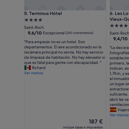
s
e
e
a
Terminus Hôtel
Les Lofts
5. Terminus Hôtel
6. Les Lo
n
n
Vieux-Q
o
a
Alojamiento
s
n
Alojamie
de
Saint-Roch
c
d
de
4.0 estrellas
9.6
9,6/10
Excepcional
(261 comentarios)
Saint-Roc
o
p
sobre
4.0 estrel
9.4
9,4/10
m
e
"
"Para empezar no es un hotel. Son
10,
sobre
p
r
P
departamentos. El aire acondicionado en la
"
"La decora
Excepcional,
10,
l
f
a
recámara principal no servía. No hay servicio
L
fotografía
(261 comentarios)
Excepcio
i
e
r
de limpieza de habitación. No hay elevador si
a
establecim
(727 com
c
c
a
que es fatal para gente con discapacidad. "
d
primero, la
ó
t
e
Richard
e
indican, e
e
f
m
Ver menos
c
1,7Km, y e
l
o
p
o
el inmuebl
i
r
e
r
un lugar si
n
m
z
a
extractore
g
y
a
c
suficiente,
r
n
r
i
abrir las v
e
e
n
ó
ventilacion
s
e
o
n
Viajer
o
d
e
e
Ver menos
a
s
s
s
El
187 €
l
.
u
c
precio
incluye tasas e impuestos
p
i