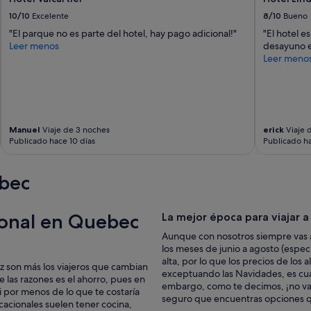
t
s
10/10
Excelente
8/10
Bueno
o
"El parque no es parte del hotel, hay pago adicional!"
"El hotel e
b
Leer menos
desayuno e
a
Leer meno
d
.
"
Manuel
Viaje de 3 noches
erick
Viaje 
Publicado hace 10 días
Publicado ha
bec
ional en Quebec
La mejor época para viajar 
Aunque con nosotros siempre vas a
los meses de junio a agosto (espe
alta, por lo que los precios de los
z son más los viajeros que cambian
exceptuando las Navidades, es cua
e las razones es el ahorro, pues en
embargo, como te decimos, ¡no vay
 por menos de lo que te costaría
seguro que encuentras opciones q
cacionales suelen tener cocina,