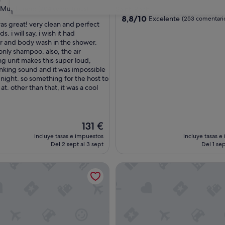
de
las
Muy bueno
(204 comentarios)
Saint-Roch
31
3.0 estrellas
8.8
8,8/10
Excelente
(253 comentari
as great! very clean and perfect
sobre
. i will say, i wish it had
10,
r and body wash in the shower.
Excelente,
only shampoo. also, the air
entarios)
(253 comentarios)
ng unit makes this super loud,
linking sound and it was impossible
 night. so something for the host to
 at. other than that, it was a cool
El
131 €
precio
incluye tasas e impuestos
incluye tasas e
actual
Del 2 sept al 3 sept
Del 1 sep
es
de
 Dorchester - By Les Lofts Vieux-Quebec
Appart'hôtel Viveo - Par Aney
131 €