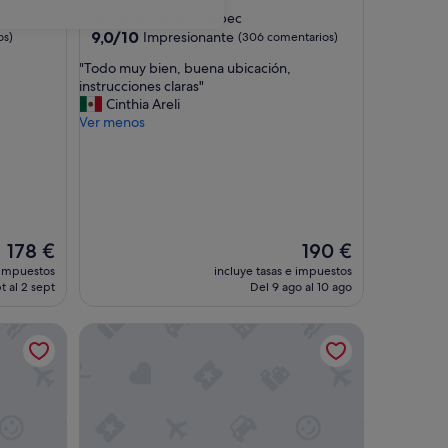
de
Casco antiguo de Quebec
3.5 estrellas
9.0
9,0/10
Impresionante
os)
(306 comentarios)
sobre
"
"Todo muy bien, buena ubicación,
10,
T
instrucciones claras"
Impresionante,
o
Cinthia Areli
(306 comentarios)
d
Ver menos
o
m
u
y
b
i
El
e
El
178 €
190 €
precio
n
precio
 impuestos
incluye tasas e impuestos
actual
,
actual
t al 2 sept
Del 9 ago al 10 ago
es
b
es
de
u
de
ro
Luxury and comfort in the city center!
178 €
e
190 €
n
a
u
b
i
c