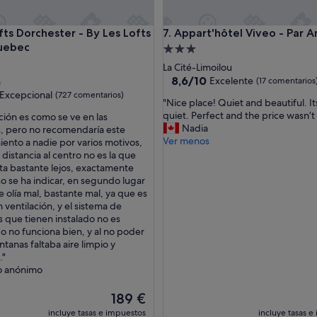
 Dorchester - By Les Lofts Vieux-Quebec
Appart'hôtel Viveo - Par Aney
fts Dorchester - By Les Lofts
7. Appart'hôtel Viveo - Par 
uebec
Alojamiento
nto
de
La Cité-Limoilou
3.0 estrellas
8.6
8,6/10
Excelente
h
(17 comentarios
sobre
las
Excepcional
(727 comentarios)
"
"Nice place! Quiet and beautiful. I
10,
N
quiet. Perfect and the price wasn’t
ción es como se ve en las
Excelente,
i
Nadia
s, pero no recomendaría este
(17 comentarios)
nal,
c
Ver menos
iento a nadie por varios motivos,
entarios)
e
 distancia al centro no es la que
p
sta bastante lejos, exactamente
l
so se ha indicar, en segundo lugar
a
e olía mal, bastante mal, ya que es
c
n ventilación, y el sistema de
e
s que tienen instalado no es
!
 o no funciona bien, y al no poder
Q
entanas faltaba aire limpio y
u
."
i
o anónimo
e
t
El
189 €
a
precio
incluye tasas e impuestos
incluye tasas e