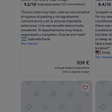
3.0 estrellas
3.5 estrel
9.2
8.4
9,2/10
8,4/10
Impresionante
(321 comentarios)
sobre
sobre
"
"
"Estuvo todo muy bien, solo se nos complicó
"propert w
10,
10,
E
p
el ingreso al parking y no lograbamos
for my needs
Impresionante,
Muy
s
r
comunicarnos y en la zona es imposible
conditione
(321 comentarios)
bueno,
t
o
estacionar. Una vez resuelto estuvo todo
there was 
(204 com
u
p
excelente. El departamento muy limpio,
conditioni
v
e
organizado y completo. Gracias por todo"
horrible c
o
r
Gabriela Paula
to sleep at
t
t
Ver menos
take a look
o
w
location!"
d
a
Emily
o
s
Ver menos
m
g
El
109 €
u
r
precio
incluye tasas e impuestos
y
e
actual
Del 2 sept al 3 sept
b
a
es
i
t
de
Terminus Hôtel
Les Lofts
e
!
109 €
n
v
,
e
s
r
o
y
l
c
o
l