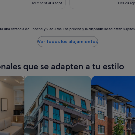
n
actual
Del 2 sept al 3 sept
Del 23 ago
d
es
b
de
e
189 €
a
u
a una estancia de 1 noche y 2 adultos. Los precios y la disponibilidad están sujeto
t
i
Ver todos los alojamientos
f
u
l
.
nales que se adapten a tu estilo
I
t
s
Buscar apartamentos
Buscar condominio
n
e
w
a
n
d
q
u
i
e