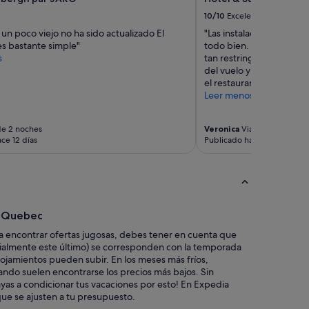
n
g
10/10
Excelente
,
s un poco viejo no ha sido actualizado El
"Las instalaciones del ho
b
s bastante simple"
todo bien. No pudimos d
u
s
tan restringido para el
t
del vuelo y por la mañan
o
el restaurante estaba ce
t
Leer menos
h
e
r
de 2 noches
Veronica
Viaje de 1 noche
w
ce 12 días
Publicado hace 2 semanas
i
s
e
,
i
t
a Quebec
w
 encontrar ofertas jugosas, debes tener en cuenta que
a
cialmente este último) se corresponden con la temporada
s
 alojamientos pueden subir. En los meses más fríos,
g
ndo suelen encontrarse los precios más bajos. Sin
o
as a condicionar tus vacaciones por esto! En Expedia
o
ue se ajusten a tu presupuesto.
d