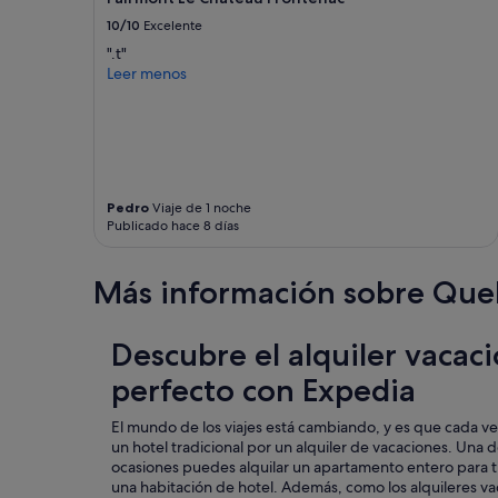
l
e
á
b
e
r
m
10/10
Excelente
l
e
.
a
e
".t"
s
t
r
c
Leer menos
t
h
a
i
a
e
p
m
c
r
r
i
i
e
i
e
o
w
n
n
n
a
c
t
a
s
i
o
Pedro
Viaje de 1 noche
r
o
p
Publicado hace 8 días
a
.
n
a
n
U
l
l
a
n
y
Más información sobre Que
n
d
a
s
o
i
v
h
s
e
e
a
Descubre el alquiler vacac
e
p
z
m
r
o
perfecto con Expedia
r
p
v
r
e
o
í
v
s
o
a
El mundo de los viajes está cambiando, y es que cada ve
a
u
.
.
un hotel tradicional por un alquiler de vacaciones. Una d
r
e
a
N
ocasiones puedes alquilar un apartamento entero para ti
i
l
l
o
una habitación de hotel. Además, como los alquileres va
o