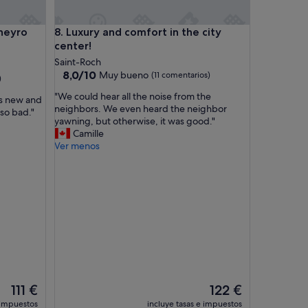
a
c
ro
Luxury and comfort in the city center!
Aneyro
8. Luxury and comfort in the city
i
center!
ó
n
Saint-Roch
,
8.0
8,0/10
Muy bueno
(11 comentarios)
)
i
sobre
"
"We could hear all the noise from the
n
10,
ts new and
W
neighbors. We even heard the neighbor
s
Muy
 so bad."
e
yawning, but otherwise, it was good."
t
bueno,
c
Camille
r
(11 comentarios)
o
Ver menos
u
u
c
l
c
d
i
h
o
e
n
a
e
r
s
a
c
l
l
l
a
t
r
El
El
111 €
122 €
h
a
precio
precio
 impuestos
incluye tasas e impuestos
e
s