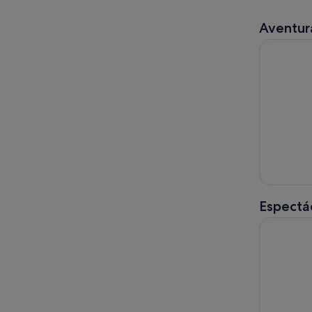
Aventura
Tour guiad
Espectác
Tokio Shi