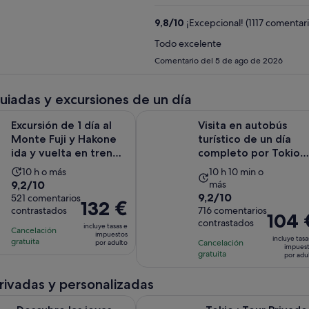
9,8
/
10
¡Excepcional! (1117 comentari
Todo excelente
Comentario del 5 de ago de 2026
guiadas y excursiones de un día
Se abr
de 1 día al Monte Fuji y Hakone ida y vuelta en tren bala
Visita en autobús turístico de un 
Excursión de 1 día al
Visita en autobús
Monte Fuji y Hakone
turístico de un día
ida y vuelta en tren
completo por Tokio
bala
con crucero
La
La
10 h o más
10 h 10 min o
9.2
9,2/10
más
duración
duración
9.2
9,2/10
sobre
521 comentarios
de
de
El
132 €
contrastados
sobre
716 comentarios
10
la
la
El
104 
precio
contrastados
10
con
incluye tasas e
actividad
actividad
precio
Cancelación
es
impuestos
con
incluye tasa
521
gratuita
es
Cancelación
es
por adulto
es
de
impues
716
gratuita
comentarios
por adu
de
de
de
132 €
comentarios
10 horas
10 horas
104 €
por
privadas y personalizadas
y
por
adulto
Se a
as joyas ocultas de Tokio: Tour Privado con un Guía Local
Tokio : Tour Privado Personalizabl
10 minutos
adulto