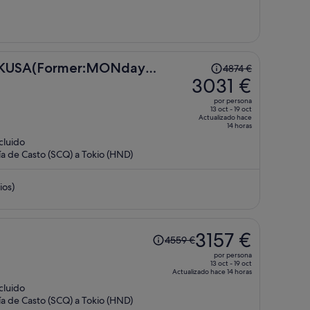
2484 €
por
persona
El
USA(Former:MONday
4874 €
precio
3031 €
a)
era
por persona
de
13 oct - 19 oct
Actualizado hace
4874 €,
14 horas
ahora
ncluido
es
a de Casto (SCQ) a Tokio (HND)
de
3031 €
ios)
por
persona
El
3157 €
4559 €
precio
por persona
era
13 oct - 19 oct
Actualizado hace 14 horas
de
ncluido
4559 €,
a de Casto (SCQ) a Tokio (HND)
ahora