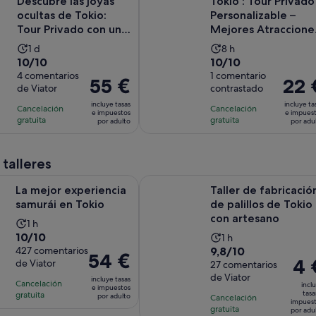
Descubre las joyas
Tokio : Tour Privado
ocultas de Tokio:
Personalizable –
Tour Privado con un
Mejores Atraccione
Guía Local
en 1 Día
La
La
1 d
8 h
10.0
10.0
10/10
10/10
duración
duración
sobre
4 comentarios
sobre
1 comentario
de
de
El
55 €
El
22 
de Viator
contrastado
10
10
la
la
precio
precio
con
con
incluye tasas
incluye ta
actividad
actividad
Cancelación
Cancelación
es
es
e impuestos
e impues
4
1
gratuita
gratuita
es
es
por adulto
por adu
de
de
comentarios
comentario
de
de
55 €
22 €
1 día
8 horas
por
por
 talleres
adulto
adulto
Se abre en una pestaña nueva
xperiencia samurái en Tokio
Taller de fabricación de palillos d
La mejor experiencia
Taller de fabricació
samurái en Tokio
de palillos de Tokio
con artesano
La
1 h
10.0
10/10
La
duración
1 h
9.8
sobre
427 comentarios
9,8/10
duración
de
El
54 €
El
4 
de Viator
sobre
27 comentarios
10
de
la
precio
prec
de Viator
10
con
incluye tasas
la
actividad
Cancelación
es
incl
e impuestos
es
con
427
tasa
gratuita
actividad
es
por adulto
Cancelación
de
impues
de
27
comentarios
gratuita
es
de
por adu
54 €