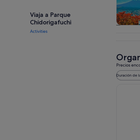
Viaja a Parque
Chidorigafuchi
Visitas gu
Activities
excursio
un d
Organ
Precios enco
Duración de l