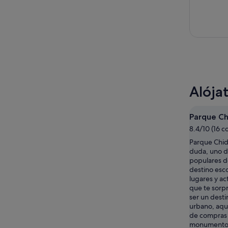
Alója
Parque Ch
8.4/10 (16 c
Parque Chido
duda, uno d
populares d
destino esc
lugares y a
que te sor
ser un dest
urbano, aquí
de compras 
monumentos