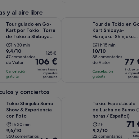
4 €
comentarios
de
1 hora
por
por
1 hora
s y al aire libre
adulto
adul
Se
o en Go-Kart por Tokio : Torre de Tokio a Shibuya Crossing
Tour de Tokio en Go-Kart Shibuya-
Tour guiado en Go-
Tour de Tokio en G
Kart por Tokio : Torre
Kart Shibuya-
de Tokio a Shibuya
Harajuku-Shinjuku
Crossing
(*IDP requerido)
La
La
1 h 30 min
1 h 15 min
9.4
10.0
9,4/10
10/10
duración
duración
El
125 €
sobre
47 comentarios
sobre
88 comentarios
de
de
106 €
precio
El
77 
de Viator
de Viator
10
10
la
la
anterior
precio
con
con
incluye tasas e
incluye ta
actividad
actividad
Cancelación
Cancelación
era
es
impuestos
e impues
47
88
gratuita
gratuita
es
es
por adulto
por adu
de
de
comentarios
comentarios
de
de
125 €
77 €
1 hora
1 hora
ulos y conciertos
y
por
y
y
el
adulto
Se abre en una pesta
njuku Sumo Show & Experiencia con Foto
Tokio: Espectáculo de Lucha de Su
Tokio Shinjuku Sumo
30 minutos
Tokio: Espectáculo
15 minutos
actual
Show & Experiencia
de Lucha de Sumo (
es
con Foto
horas / Español)
de
El
71 
La
106 €
La
1 h 30 min
2 h
preci
9.6
9.2
9,6/10
9,2/10
duración
por
duración
incl
es
sobre
360 comentarios
sobre
22 comentarios
tasa
de
adulto
de
El