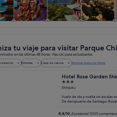
iadas y
Historia y cultura
Visitas privadas y
Comidas,
C
nes de
personalizadas
bebidas y vida
ía
nocturna
iza tu viaje para visitar Parque Ch
ntrados en las últimas 48 horas. Haz clic para actualizarlos.
a estancia
Estrellas
Clase de cabina
Eliminar todos los filtros
Hotel Rose Garden Shi
3
out
Shinjuku
of
Vuelo de ida y vuelta sin escalas i
5
De Aeropuerto de Santiago-Rosalí
8,8
/
10
¡Excelente! (1001 comentario