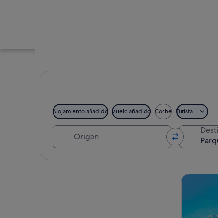
Alojamiento añadido
Vuelo añadido
Coche
Turista
Origen
Dest
Un río con barcos, f
Ver mapa
Visitas gu