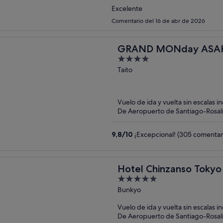
Excelente
Comentario del 16 de abr de 2026
GRAND MONday ASAK
4
Apart Premium Asakus
out
Taito
of
5
Vuelo de ida y vuelta sin escalas i
De Aeropuerto de Santiago-Rosalí
9,8
/
10
¡Excepcional! (305 comentar
Hotel Chinzanso Tokyo
5
out
Bunkyo
of
Vuelo de ida y vuelta sin escalas i
5
De Aeropuerto de Santiago-Rosalí