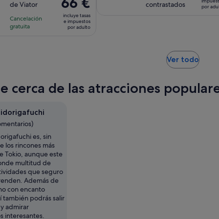
66 €
impues
de
de Viator
contrastados
10
10
la
la
por adu
precio
71 €
con
con
incluye tasas
actividad
actividad
Cancelación
es
e impuestos
por
360
22
gratuita
es
es
por adulto
de
adult
comentarios
comentarios
de
de
66 €
1 hora
2 horas
por
y
Se
Ver todo
adulto
abre
30 minutos
en
te cerca de las atracciones popula
una
pest
nuev
idorigafuchi
omentarios)
rigafuchi es, sin
e los rincones más
e Tokio, aunque este
onde multitud de
ctividades que seguro
prenden. Además de
ino con encanto
 también podrás salir
y admirar
 interesantes.