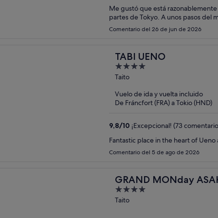
Me gustó que está razonablemente 
partes de Tokyo. A unos pasos del 
Comentario del 26 de jun de 2026
TABI UENO
4
out
Taito
of
Vuelo de ida y vuelta incluido
5
De Fráncfort (FRA) a Tokio (HND)
9,8
/
10
¡Excepcional! (73 comentario
Fantastic place in the heart of Ueno
Comentario del 5 de ago de 2026
GRAND MONday ASAK
4
Apart Premium Asakus
out
Taito
of