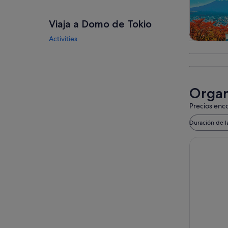
Viaja a Domo de Tokio
Activities
Visitas gu
excursio
un d
Organ
Precios enco
Duración de l