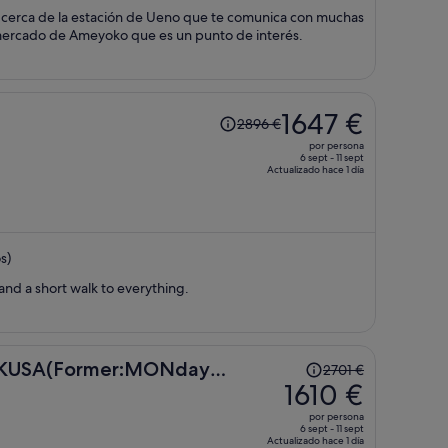
1568 €
cerca de la estación de Ueno que te comunica con muchas
por
mercado de Ameyoko que es un punto de interés.
persona
El
1647 €
2896 €
precio
por persona
era
6 sept - 11 sept
Actualizado hace 1 día
de
2896 €,
ahora
es
s)
de
1647 €
 and a short walk to everything.
por
persona
El
USA(Former:MONday
2701 €
precio
1610 €
a)
era
por persona
de
6 sept - 11 sept
Actualizado hace 1 día