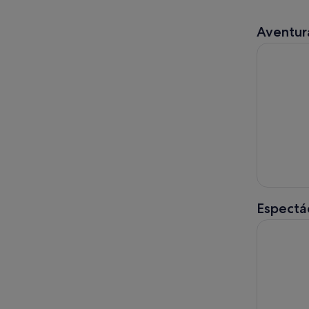
Aventura
Tour guiad
Espectác
Tokio Shi