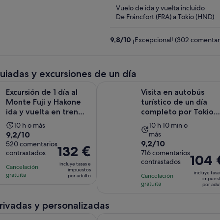
5
Vuelo de ida y vuelta incluido
De Fráncfort (FRA) a Tokio (HND)
9,8
/
10
¡Excepcional! (302 comentar
guiadas y excursiones de un día
Se abr
de 1 día al Monte Fuji y Hakone ida y vuelta en tren bala
Visita en autobús turístico de un 
Excursión de 1 día al
Visita en autobús
Monte Fuji y Hakone
turístico de un día
ida y vuelta en tren
completo por Tokio
bala
con crucero
La
La
10 h o más
10 h 10 min o
9.2
9,2/10
más
duración
duración
9.2
9,2/10
sobre
520 comentarios
de
de
El
132 €
contrastados
sobre
716 comentarios
10
la
la
El
104 
precio
contrastados
10
con
incluye tasas e
actividad
actividad
precio
Cancelación
es
impuestos
con
incluye tasa
520
gratuita
es
Cancelación
es
por adulto
es
de
impues
716
gratuita
comentarios
por adu
de
de
de
132 €
comentarios
10 horas
10 horas
104 €
por
privadas y personalizadas
y
por
adulto
Se a
as joyas ocultas de Tokio: Tour Privado con un Guía Local
Tokio : Tour Privado Personalizabl
10 minutos
adulto