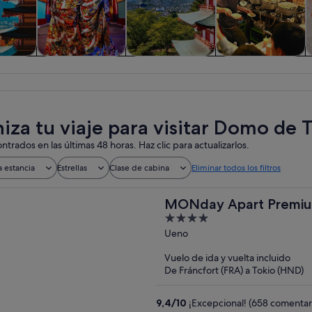
iadas y
Historia y cultura
Visitas privadas y
Comidas,
C
nes de
personalizadas
bebidas y vida
ía
nocturna
iza tu viaje para visitar Domo de 
ntrados en las últimas 48 horas. Haz clic para actualizarlos.
a estancia
Estrellas
Clase de cabina
Eliminar todos los filtros
MONday Apart Premiu
4
out
Ueno
of
Vuelo de ida y vuelta incluido
5
De Fráncfort (FRA) a Tokio (HND)
9,4
/
10
¡Excepcional! (658 comentar