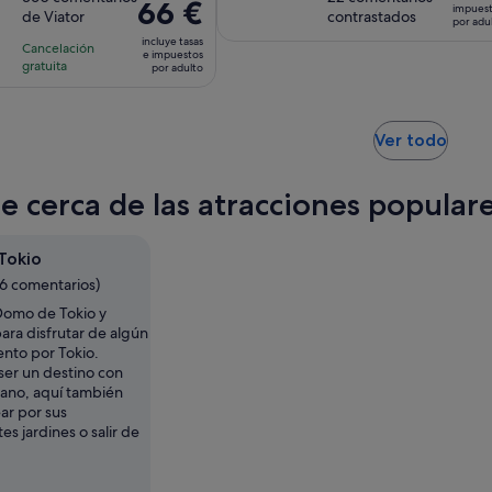
de
adulto
de
El
66 €
impues
de
de Viator
contrastados
10
10
la
la
por adu
precio
71 €
con
con
incluye tasas
actividad
actividad
Cancelación
es
e impuestos
por
360
22
gratuita
es
es
por adulto
de
adult
comentarios
comentarios
de
de
66 €
1 hora
2 horas
por
y
Se
Ver todo
adulto
abre
30 minutos
en
te cerca de las atracciones popula
una
pest
nuev
Tokio
96 comentarios)
Domo de Tokio y
ara disfrutar de algún
ento por Tokio.
er un destino con
ano, aquí también
ar por sus
s jardines o salir de