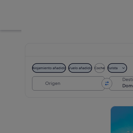
Alojamiento añadido
Vuelo añadido
Coche
Turista
Origen
Dest
Un paisaje urbano 
Ver mapa
Visitas gu