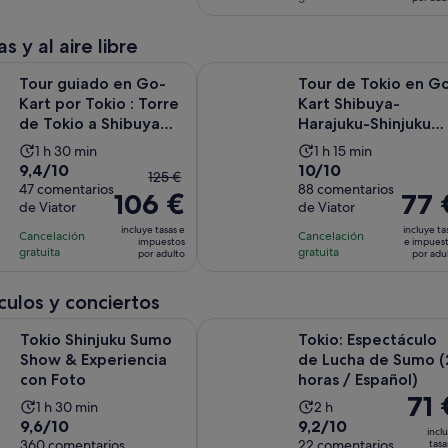
es
de
54 €
4 €
comentarios
de
1 hora
por
por
1 hora
s y al aire libre
adulto
adul
Se
o en Go-Kart por Tokio : Torre de Tokio a Shibuya Crossing
Tour de Tokio en Go-Kart Shibuya-
Tour guiado en Go-
Tour de Tokio en G
Kart por Tokio : Torre
Kart Shibuya-
de Tokio a Shibuya
Harajuku-Shinjuku
Crossing
(*IDP requerido)
La
La
1 h 30 min
1 h 15 min
9.4
10.0
9,4/10
10/10
duración
duración
El
125 €
sobre
47 comentarios
sobre
88 comentarios
de
de
106 €
precio
El
77 
de Viator
de Viator
10
10
la
la
anterior
precio
con
con
incluye tasas e
incluye ta
actividad
actividad
Cancelación
Cancelación
era
es
impuestos
e impues
47
88
gratuita
gratuita
es
es
por adulto
por adu
de
de
comentarios
comentarios
de
de
125 €
77 €
1 hora
1 hora
ulos y conciertos
y
por
y
y
el
adulto
Se abre en una pesta
njuku Sumo Show & Experiencia con Foto
Tokio: Espectáculo de Lucha de Su
Tokio Shinjuku Sumo
30 minutos
Tokio: Espectáculo
15 minutos
actual
Show & Experiencia
de Lucha de Sumo (
es
con Foto
horas / Español)
de
El
71 
La
106 €
La
1 h 30 min
2 h
preci
9.6
9.2
9,6/10
9,2/10
duración
por
duración
incl
es
sobre
360 comentarios
sobre
22 comentarios
tasa