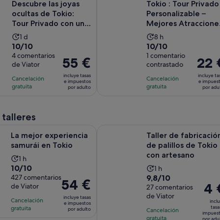
Descubre las joyas
Tokio : Tour Privado
ocultas de Tokio:
Personalizable –
Tour Privado con un
Mejores Atraccione
Guía Local
en 1 Día
La
La
1 d
8 h
10.0
10.0
10/10
10/10
duración
duración
sobre
4 comentarios
sobre
1 comentario
de
de
El
55 €
El
22 
de Viator
contrastado
10
10
la
la
precio
precio
con
con
incluye tasas
incluye ta
actividad
actividad
Cancelación
Cancelación
es
es
e impuestos
e impues
4
1
gratuita
gratuita
es
es
por adulto
por adu
de
de
comentarios
comentario
de
de
55 €
22 €
1 día
8 horas
por
por
 talleres
adulto
adulto
Se abre en una pestaña nueva
xperiencia samurái en Tokio
Taller de fabricación de palillos d
La mejor experiencia
Taller de fabricació
samurái en Tokio
de palillos de Tokio
con artesano
La
1 h
10.0
10/10
La
duración
1 h
9.8
sobre
427 comentarios
9,8/10
duración
de
El
54 €
El
4 
de Viator
sobre
27 comentarios
10
de
la
precio
prec
de Viator
10
con
incluye tasas
la
actividad
Cancelación
es
incl
e impuestos
es
con
427
tasa
gratuita
actividad
es
por adulto
Cancelación
de
impues
de
27
comentarios
gratuita
por adu