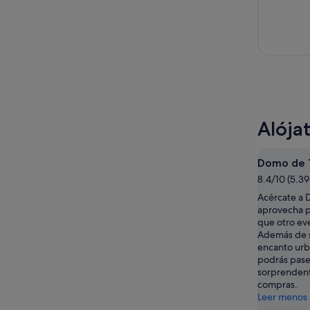
Alója
Domo de 
8.4/10 (5.3
Acércate a 
aprovecha p
que otro ev
Además de s
encanto urb
podrás pase
sorprendente
compras.
Leer menos