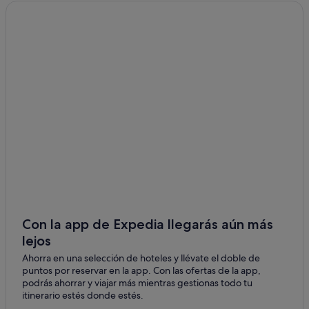
Kawasaki
Rosewood Hotels en Tokio
Komae
Tokyu Hotels en Tokio
Kanda Ogawamachi hoteles
Matsudo
Iidabashi hoteles
Mitaka
Hoteles de lujo en Tokio
Yokohama
Tokio hoteles
Musashino
Hoteles cerca de Centro comercial Kitte
Kojimachi hoteles
Soka
Hoteles boutique en Tokio
Koganei
Melia hoteles en Tokio
Inagi
Hoteles cerca de Palacio Imperial de Tokio
Con la app de Expedia llegarás aún más
Yashio
lejos
Tsukiji hoteles
Ahorra en una selección de hoteles y llévate el doble de
Apartamentos en Tokio
Asaka
puntos por reservar en la app. Con las ofertas de la app,
Capsule and Sauna Century Group hoteles en Tokio
podrás ahorrar y viajar más mientras gestionas todo tu
itinerario estés donde estés.
Chiyoda hoteles