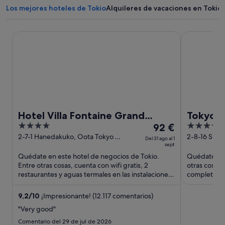
Los mejores hoteles de Tokio
Alquileres de vacaciones en Tokio
Hotel Villa Fontaine Grand Haneda Airport - Directly conn
Tokyo Bay S
Hotel Villa Fontaine Grand
Tokyo B
4
El
4
Haneda Airport - Directly
92 €
out
precio
out
2-7-1 Hanedakuko, Oota Tokyo
2-8-16 Shio
connected to Haneda Airport
Del 31 ago al 1
Tokyo
sept
of
es
of
Terminal 3
Quédate en este hotel de negocios de Tokio.
Quédate en 
5
de
5
Entre otras cosas, cuenta con wifi gratis, 2
otras cosas,
92 €
restaurantes y aguas termales en las instalaciones.
completo y 
por
Algunos aspectos ...
huéspedes d
noche
9,2
/
10
¡Impresionante! (12.117 comentarios)
del
"Very good"
31
ago
Comentario del 29 de jul de 2026