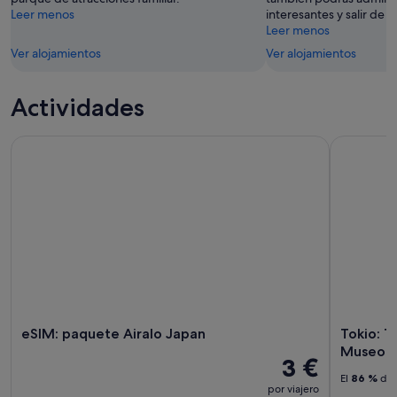
Leer menos
interesantes y salir de 
Leer menos
Ver alojamientos
Ver alojamientos
Actividades
eSIM: paquete Airalo Japan
Tokio: Tea
eSIM: paquete Airalo Japan
Tokio: 
Museo de
3 €
El
86 %
de 
por viajero