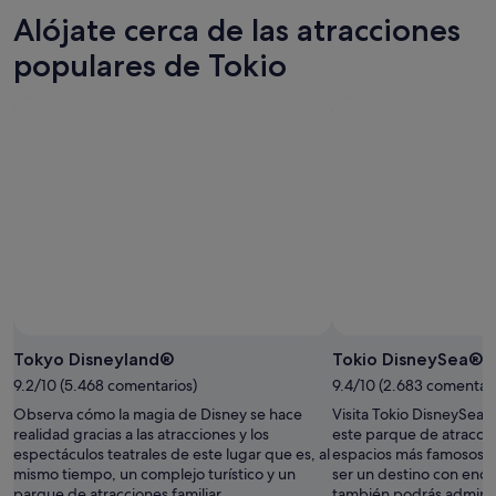
6
mañana
Tokio
precios
Alójate cerca de las atracciones
ago
por
para
en
-
la
este
Tokio
populares de Tokio
7
noche,
fin
para
ago
7
de
el
ago
semana,
próximo
-
7
fin
8
ago
de
ago
-
semana,
9
14
ago
ago
-
16
ago
Tokyo Disneyland®
Tokio DisneySea®
9.2/10 (5.468 comentarios)
9.4/10 (2.683 comentari
Observa cómo la magia de Disney se hace
Visita Tokio DisneySea
realidad gracias a las atracciones y los
este parque de atraccio
espectáculos teatrales de este lugar que es, al
espacios más famosos 
mismo tiempo, un complejo turístico y un
ser un destino con enca
parque de atracciones familiar.
también podrás admir