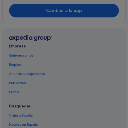
Capsule and Sauna Century Group hoteles en Ginza
Cambiar a la app
Apa Hotels en Tokio
Hoteles cerca de Estación de tren de Tokio
Hoteles LGTBQIA en Tokio
Hoteles cerca de Torre de Tokio
Empresa
Hamamatsucho hoteles
Quiénes somos
Nh Hotels en Tokio
Empleo
Hoteles con conserje en Marunouchi
Albergues en Tokio
Anuncia tu alojamiento
Hoteles con piscina en Tokio
Publicidad
Prensa
Búsquedas
Viajes a España
Hoteles en España