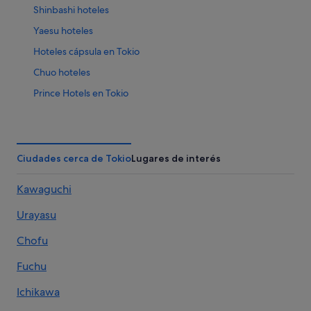
Shinbashi hoteles
Yaesu hoteles
Hoteles cápsula en Tokio
Chuo hoteles
Prince Hotels en Tokio
Hoteles de 5 estrellas en Tokio
Yurakucho hoteles
Yushima hoteles
Ciudades cerca de Tokio
Lugares de interés
Hoteles baratos en Tokio
Kawaguchi
Marunouchi hoteles
Urayasu
Ginza hoteles
Barrio Jimbocho hoteles
Chofu
Hokke Club hoteles en Ginza
Fuchu
Ryokan en Tokio
Ichikawa
Hoteles con conserje en Ginza