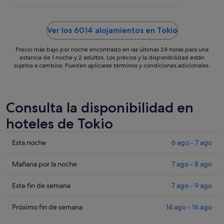
al
1
sept
Ver los 6014 alojamientos en Tokio
Precio más bajo por noche encontrado en las últimas 24 horas para una
estancia de 1 noche y 2 adultos. Los precios y la disponibilidad están
sujetos a cambios. Pueden aplicarse términos y condiciones adicionales.
Consulta la disponibilidad en
hoteles de Tokio
Comprueba
Esta noche
6 ago - 7 ago
los
precios
Comprueba
Mañana por la noche
7 ago - 8 ago
en
los
Tokio
precios
Comprueba
Este fin de semana
7 ago - 9 ago
para
en
los
esta
Tokio
precios
Comprueba
Próximo fin de semana
14 ago - 16 ago
noche,
para
en
los