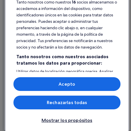
Pautas sobre el contenido y cómo denunciar contenido
Tanto nosotros como nuestros
16
socios almacenamos o
accedemos a información del dispositivo, como
identificadores únicos en las cookies para tratar datos
Ayuda
personales. Puedes aceptar o administrar tus
Ayuda
preferencias haciendo clic abajo o, en cualquier
momento, a través de la página de la política de
Cancelar un vuelo
privacidad. Tus preferencias se notificarán a nuestros
Cancelar una reserva de hotel o de un alquiler vacacional
socios y no afectarán a los datos de navegación.
Plazos de reembolso
Tanto nosotros como nuestros asociados
tratamos los datos para proporcionar:
Utilizar un cupón de Expedia
Utilizar datos de localización geográfica precisa. Analizar
Documentos para viajes internacionales
activamente las características del dispositivo para su
identificación. Almacenar la información en un dispositivo
Acepto
y/o acceder a ella. Publicidad y contenido personalizados,
medición de publicidad y contenido, investigación de
audiencia y desarrollo de servicios.
© 2026 Expedia, Inc., una empresa de Expedia Group. Todos los
Rechazarlas todas
Lista de asociados (proveedores)
derechos reservados. Expedia y el logotipo de Expedia son marcas
comerciales o marcas comerciales registradas de Expedia, Inc.
Vacationspot, S.L., Agencia de Viajes, I-AV-0000631.3.
Mostrar los propósitos