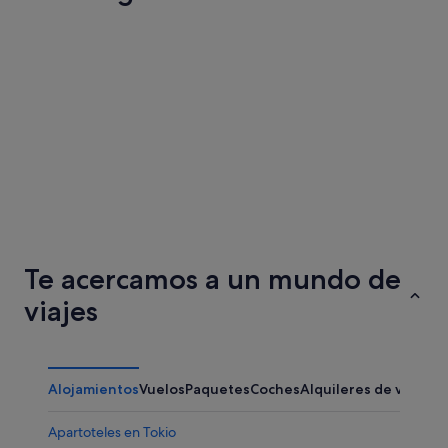
Osaka
Kioto
Osaka
Kioto
Te acercamos a un mundo de
viajes
Alojamientos
Vuelos
Paquetes
Coches
Alquileres de vacaci
Apartoteles en Tokio