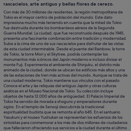
rascacielos, arte antiguo y bellas flores de cerezo.
Con más de 30 millones de residentes, la región metropolitana de
Tokio es el mayor centro de población del mundo. Este dato
impresiona mucho más teniendo en cuenta que la mitad de Tokio
fue destruida durante los bombardeos aéreos de la Segunda
Guerra Mundial. La ciudad, que fue reconstruida después de 1945,
presenta una fascinante combinación entre tradición y modernidad.
Sube a la cima de uno de sus rascacielos para disfrutar de las vistas
de esta ciudad interminable. Desde el puente del Rainbow, la torre
de Tokio, la torre Mori y el Skytree, podrás contemplar los
monumentos más icónicos del Japón moderno e incluso divisar el
monte Fuji. Experimenta el ambiente de Shinjuku, el distrito más
animado de la ciudad, donde se ubican los edificios más altos y una
de las estaciones de tren más activas del mundo. Aunque se trata de
una ciudad moderna, Tokio mantiene sus vínculos con el pasado.
Conoce el arte y las reliquias del antiguo Japón y otras culturas
asiáticas en el Museo Nacional de Tokio. Su colección incluye
objetos de hasta 12.000 años de antigüedad. El Palacio Imperial de
Tokio ha servido de morada a shoguns y emperadores durante
siglos. En el templo de Sensoji descubrirás la tradicional
espiritualidad budista que se remonta al año 645. En el santuario
Yasukuni y el museo Yushukan se representan los esfuerzos de los
sintoístas para conmemorar a los más de dos millones de ciudadanos
que fallecieron ofreciendo sus servicios a la ciudad durante el último