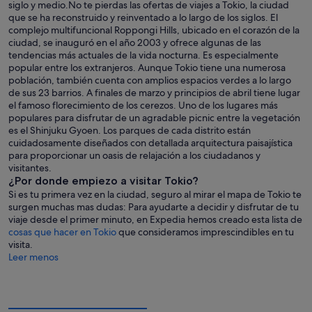
siglo y medio.No te pierdas las ofertas de viajes a Tokio, la ciudad
que se ha reconstruido y reinventado a lo largo de los siglos. El
complejo multifuncional Roppongi Hills, ubicado en el corazón de la
ciudad, se inauguró en el año 2003 y ofrece algunas de las
tendencias más actuales de la vida nocturna. Es especialmente
popular entre los extranjeros. Aunque Tokio tiene una numerosa
población, también cuenta con amplios espacios verdes a lo largo
de sus 23 barrios. A finales de marzo y principios de abril tiene lugar
el famoso florecimiento de los cerezos. Uno de los lugares más
populares para disfrutar de un agradable picnic entre la vegetación
es el Shinjuku Gyoen. Los parques de cada distrito están
cuidadosamente diseñados con detallada arquitectura paisajística
para proporcionar un oasis de relajación a los ciudadanos y
visitantes.
¿Por donde empiezo a visitar Tokio?
Si es tu primera vez en la ciudad, seguro al mirar el mapa de Tokio te
surgen muchas mas dudas: Para ayudarte a decidir y disfrutar de tu
viaje desde el primer minuto, en Expedia hemos creado esta lista de
cosas que hacer en Tokio
que consideramos imprescindibles en tu
visita.
Leer menos