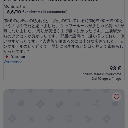
Montmartre
8.6
8,6/10
Excelente
(45 comentarios)
sobre
"
"普通のホテルの感覚だと、受付の空いている時間が9:00〜19:00と
10,
普
いうのは不便だと思いました。 シャワールームが少しカビ臭いのが
Excelente,
通
気になりました。 周りが夜遅くまで騒々しかったです。 主要駅か
(45 comentarios)
の
らのアクセスが良かったです。 部屋の設備は一通り揃っており、使
ホ
いやすかったです。 4人家族で泊まるのには十分な広さでした。 モ
テ
ンマルトルの丘が近くて、早朝に散歩すると朝日が見えて素晴らし
ル
かったです。"
の
Yasunori
感
Ver menos
覚
El
93 €
だ
precio
incluye tasas e impuestos
と
actual
Del 10 ago al 11 ago
、
es
受
de
Nestay Sentier
付
93 €
の
空
い
て
い
る