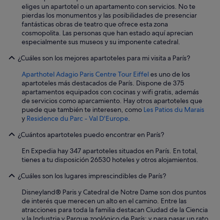
,
す
eliges un apartotel o un apartamento con servicios. No te
y
る
pierdas los monumentos y las posibilidades de presenciar
a
と
fantásticas obras de teatro que ofrece esta zona
n
朝
cosmopolita. Las personas que han estado aquí aprecian
o
日
especialmente sus museos y su imponente catedral.
h
が
a
¿Cuáles son los mejores apartoteles para mi visita a París?
見
b
え
Aparthotel Adagio Paris Centre Tour Eiffel
es uno de los
í
て
apartoteles más destacados de París. Dispone de 375
a
素
apartamentos equipados con cocinas y wifi gratis, además
a
晴
de servicios como aparcamiento. Hay otros apartoteles que
g
ら
puede que también te interesen, como
Les Patios du Marais
u
し
y
Residence du Parc - Val D'Europe
.
a
か
c
っ
¿Cuántos apartoteles puedo encontrar en París?
a
た
l
で
En Expedia hay 347 apartoteles situados en París. En total,
i
す
tienes a tu disposición 26530 hoteles y otros alojamientos.
e
。
n
"
¿Cuáles son los lugares imprescindibles de París?
t
e
Disneyland® Paris y Catedral de Notre Dame son dos puntos
.
de interés que merecen un alto en el camino. Entre las
"
atracciones para toda la familia destacan Ciudad de la Ciencia
y la Industria y Parque zoológico de París; y para pasar un rato