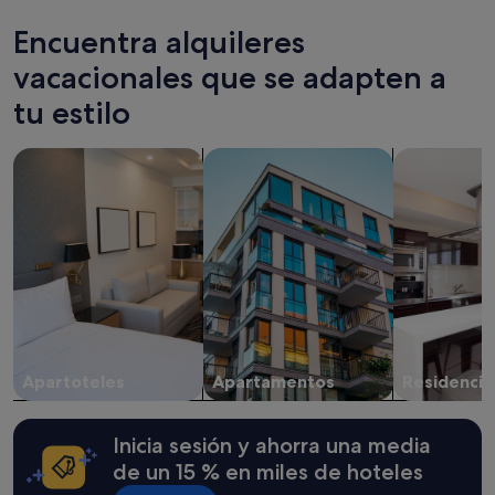
e
ア
las
n
ク
últimas
Encuentra alquileres
e
セ
24 horas
l
ス
para
vacacionales que se adapten a
b
が
una
a
tu estilo
良
estancia
r
か
de
r
っ
1 noche
Buscar apartoteles
Buscar apartamentos
buscar resid
i
た
y
o
で
2 adultos.
L
す
Los
e
。
precios
M
部
y
a
屋
la
r
の
disponibilidad
a
設
están
i
備
sujetos
s
は
a
.
一
cambios.
Apartoteles
Apartamentos
Residencia
E
通
Pueden
l
り
aplicarse
ú
揃
términos
n
Inicia sesión y ahorra una media
っ
y
i
て
condiciones
de un 15 % en miles de hoteles
c
お
adicionales.