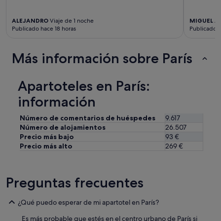
e
な
l
広
a
ALEJANDRO
Viaje de 1 noche
MIGUEL A
さ
Publicado hace 18 horas
Publicado 
d
で
u
し
c
た
Más información sobre París
h
。
a
モ
q
ン
Apartoteles en París:
u
マ
e
ル
información
,
ト
s
ル
Número de comentarios de huéspedes
9.617
e
の
Número de alojamientos
26.507
g
丘
ú
Precio más bajo
93 €
が
n
Precio más alto
269 €
近
a
く
q
て
u
、
Preguntas frecuentes
é
早
h
朝
o
に
¿Qué puedo esperar de mi apartotel en París?
r
散
a
歩
Es más probable que estés en el centro urbano de París si