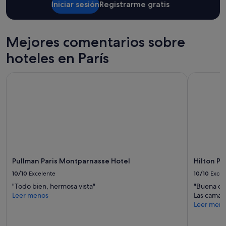
o
Iniciar sesión
Registrarme gratis
り
p
、
r
使
o
い
Mejores comentarios sobre
b
や
l
す
hoteles en París
e
か
m
っ
a
Pullman Paris Montparnasse Hotel
Hilton Par
た
,
で
e
す
l
。
a
4
g
人
u
家
a
族
c
で
a
泊
Pullman Paris Montparnasse Hotel
Hilton Pa
l
ま
10/10
Excelente
10/10
Excel
i
る
e
の
"Todo bien, hermosa vista"
"Buena op
n
に
Leer menos
Las camas
t
は
Leer men
e
十
d
分