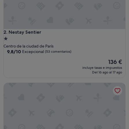
時
間
が
9
:
0
0
Nestay Sentier
2. Nestay Sentier
〜
Alojamiento
1
de
Centro de la ciudad de París
9
1.0 estrella
9.8
9,8/10
Excepcional
(53 comentarios)
:
sobre
0
El
136 €
10,
0
precio
Excepcional,
と
incluye tasas e impuestos
actual
(53 comentarios)
Del 16 ago al 17 ago
い
es
う
de
の
Beauquartier - Marais Turenne
136 €
は
不
便
だ
と
思
い
ま