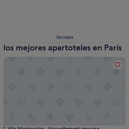
Ver mapa
los mejores apartoteles en París
Villa Montmartre - Nouvellement rénovée
Villa Montmartre - Nouvellement rénovée
1. Villa Montmartre - Nouvellement rénovée