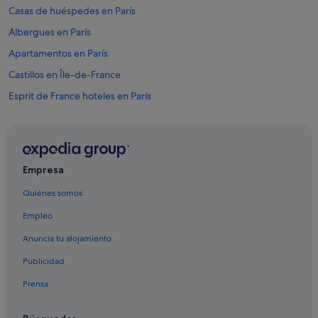
Casas de huéspedes en París
Albergues en París
Apartamentos en París
Castillos en Île-de-France
Esprit de France hoteles en París
Hoteles cerca de Pont Saint-Louis
Hoteles de golf en París
Casas de huéspedes en Gare de Lyon
Empresa
Diamond Resorts en París
Quiénes somos
Melia hoteles en París
Empleo
Hoteles baratos en Centro de la ciudad de París
Anuncia tu alojamiento
Casas barco en París
Publicidad
Hoteles románticos en París
Prensa
Hoteles cerca de Catedral de Notre Dame
Honotel hoteles en París