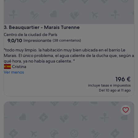
し
た
。
シ
ャ
Beauquartier - Marais Turenne
3. Beauquartier - Marais Turenne
ワ
ー
Centro de la ciudad de París
ル
9.0
9,0/10
Impresionante
(38 comentarios)
ー
sobre
"
"todo muy limpio. la habitación muy bien ubicada en el barrio Le
ム
10,
t
Marais. El único problema, el agua caliente de la ducha que, según a
が
Impresionante,
o
qué hora, ya no había agua caliente. "
少
(38 comentarios)
d
Cristina
し
o
Ver menos
カ
m
El
196 €
ビ
u
precio
臭
incluye tasas e impuestos
y
actual
い
Del 10 ago al 11 ago
l
es
の
i
de
が
Les Patios du Marais
m
196 €
気
p
に
i
な
o
り
.
ま
l
し