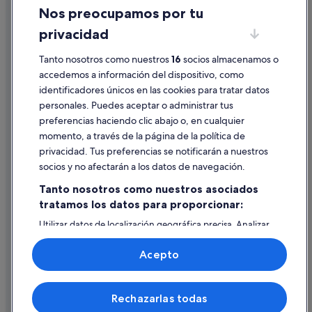
Nos preocupamos por tu
Residences en Estación de Châtelet-Les Halles
Condiciones de uso
privacidad
Nh Hotels en Centro de la ciudad de París
Información legal/contacto
Hoteles con spa en Île-de-France
Pautas sobre el contenido y cómo denunciar contenido
Tanto nosotros como nuestros
16
socios almacenamos o
accedemos a información del dispositivo, como
Hoteles boutique en Barrio Latino
identificadores únicos en las cookies para tratar datos
Ayuda
Villas en París
personales. Puedes aceptar o administrar tus
Ayuda
Campings de caravanas en París
preferencias haciendo clic abajo o, en cualquier
momento, a través de la página de la política de
Hilton Hotels en París
Cancelar un vuelo
privacidad. Tus preferencias se notificarán a nuestros
Casas rurales en París
Cancelar una reserva de hotel o de un alquiler vacacional
socios y no afectarán a los datos de navegación.
Albergues en Estación de Châtelet-Les Halles
Plazos de reembolso
Tanto nosotros como nuestros asociados
Hoteles con todo incluido en París
tratamos los datos para proporcionar:
Utilizar un cupón de Expedia
Hoteles cerca de Les Halles
Utilizar datos de localización geográfica precisa. Analizar
Documentos para viajes internacionales
activamente las características del dispositivo para su
Jjw Hotels en París
identificación. Almacenar la información en un dispositivo
Acepto
y/o acceder a ella. Publicidad y contenido personalizados,
Apartoteles en Gare de Lyon
medición de publicidad y contenido, investigación de
audiencia y desarrollo de servicios.
Posadas en París
© 2026 Expedia, Inc., una empresa de Expedia Group. Todos los
Rechazarlas todas
Lista de asociados (proveedores)
derechos reservados. Expedia y el logotipo de Expedia son marcas
V Distrito hoteles