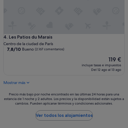
a
た
h
。
a
周
b
り
i
が
t
夜
a
遅
c
Les Patios du Marais
4. Les Patios du Marais
く
i
ま
Centro de la ciudad de París
ó
で
7.8
7,8/10
Bueno
(2.167 comentarios)
n
騒
sobre
m
々
El
119 €
10,
u
し
precio
Bueno,
incluye tasas e impuestos
y
か
actual
(2.167 comentarios)
Del 12 ago al 13 ago
b
っ
es
i
た
de
e
Mostrar más
で
119 €
n
す
u
。
Precio
Precio más bajo por noche encontrado en las últimas 24 horas para una
b
主
estancia de 1 noche y 2 adultos. Los precios y la disponibilidad están sujetos a
más
i
cambios. Pueden aplicarse términos y condiciones adicionales.
要
bajo
c
駅
por
a
か
noche
Ver todos los alojamientos
d
ら
encontrado
a
の
en