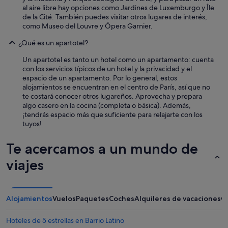
al aire libre hay opciones como Jardines de Luxemburgo y Île
de la Cité. También puedes visitar otros lugares de interés,
como Museo del Louvre y Ópera Garnier.
¿Qué es un apartotel?
Un apartotel es tanto un hotel como un apartamento: cuenta
con los servicios típicos de un hotel y la privacidad y el
espacio de un apartamento. Por lo general, estos
alojamientos se encuentran en el centro de París, así que no
te costará conocer otros lugareños. Aprovecha y prepara
algo casero en la cocina (completa o básica). Además,
¡tendrás espacio más que suficiente para relajarte con los
tuyos!
Te acercamos a un mundo de
viajes
Alojamientos
Vuelos
Paquetes
Coches
Alquileres de vacaciones
O
Hoteles de 5 estrellas en Barrio Latino