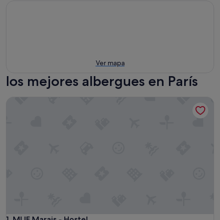
Ver mapa
los mejores albergues en París
MIJE Marais - Hostel
MIJE Marais - Hostel
1. MIJE Marais - Hostel