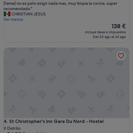
u
Dame) no es justo exigir nada mas, muy limpia la cocina, super
bueno,
y
recomendado."
(1.216 comentarios)
b
CHRISTIAN JESUS
u
Ver menos
e
El
138 €
n
precio
incluye tasas e impuestos
h
actual
Del 23 ago al 24 ago
o
es
s
de
St Christopher's Inn Gare Du Nord - Hostel
t
138 €
a
l
,
y
e
c
o
n
o
m
i
c
o
St Christopher's Inn Gare Du Nord - Hostel
4. St Christopher's Inn Gare Du Nord - Hostel
,
X Distrito
s