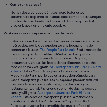
N
¿Qué es un albergue?
o
No hay dos albergues idénticos, pero todos estos
t
alojamientos disponen de habitaciones compartidas (aunque
r
muchos de ellos también ofrecen habitaciones privadas),
e
precios bajos y un ambiente sociable.
D
a
¿Cuáles son los mejores albergues de París?
m
e
Estas opciones han obtenido los mejores comentarios de los
)
huéspedes, por lo que pueden ser una buena forma de
n
comenzar a buscar:
The People Paris Marais
: Está a menos de
o
5 minutos a pie de Canal Saint-Martin. Los huéspedes
e
pueden disfrutar de comodidades como wifi gratis, un
s
restaurante y un bar. Las habitaciones disponen de ducha,
j
ropa de cama y wifi gratis.
St Christopher's Inn Gare Du Nord
u
- Hostel
: Está a 2 minutos a pie de Estación ferroviaria
s
Magenta de París, por lo que es una opción cómoda para
t
usar el transporte público. Los huéspedes pueden disfrutar
o
de comodidades como wifi gratis, una discoteca y un
e
restaurante. Las habitaciones disponen de ducha, ropa de
x
cama y wifi gratis.
Auberge de Jeunesse Paris HI Yves
i
Robert
: Está cerca del transporte público, a menos de 5
g
minutos a pie de Estación de tren La Chapelle de París.
i
Puedes aprovechar las comodidades que te ofrece el