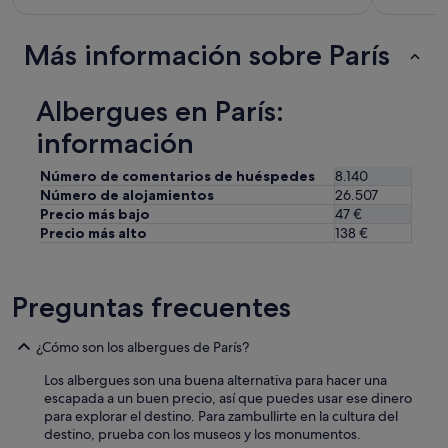
r
e
Más información sobre París
c
i
o
Albergues en París:
y
l
información
a
u
Número de comentarios de huéspedes
8.140
b
Número de alojamientos
26.507
i
c
Precio más bajo
47 €
a
Precio más alto
138 €
c
i
ó
Preguntas frecuentes
n
(
c
¿Cómo son los albergues de París?
e
r
Los albergues son una buena alternativa para hacer una
c
escapada a un buen precio, así que puedes usar ese dinero
a
para explorar el destino. Para zambullirte en la cultura del
d
destino, prueba con los museos y los monumentos.
e