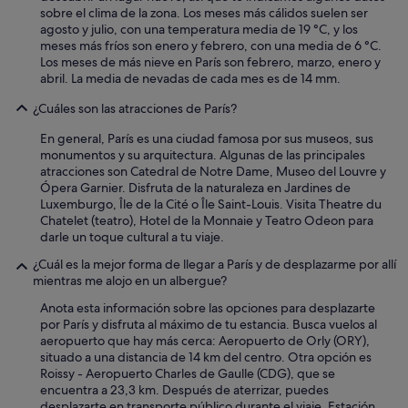
a
sobre el clima de la zona. Los meses más cálidos suelen ser
,
agosto y julio, con una temperatura media de 19 °C, y los
s
meses más fríos son enero y febrero, con una media de 6 °C.
u
Los meses de más nieve en París son febrero, marzo, enero y
p
abril. La media de nevadas de cada mes es de 14 mm.
e
r
¿Cuáles son las atracciones de París?
r
e
En general, París es una ciudad famosa por sus museos, sus
c
monumentos y su arquitectura. Algunas de las principales
o
atracciones son Catedral de Notre Dame, Museo del Louvre y
m
Ópera Garnier. Disfruta de la naturaleza en Jardines de
e
Luxemburgo, Île de la Cité o Île Saint-Louis. Visita Theatre du
n
Chatelet (teatro), Hotel de la Monnaie y Teatro Odeon para
d
darle un toque cultural a tu viaje.
a
¿Cuál es la mejor forma de llegar a París y de desplazarme por allí
d
mientras me alojo en un albergue?
o
.
Anota esta información sobre las opciones para desplazarte
"
por París y disfruta al máximo de tu estancia. Busca vuelos al
aeropuerto que hay más cerca: Aeropuerto de Orly (ORY),
situado a una distancia de 14 km del centro. Otra opción es
Roissy - Aeropuerto Charles de Gaulle (CDG), que se
encuentra a 23,3 km. Después de aterrizar, puedes
desplazarte en transporte público durante el viaje. Estación