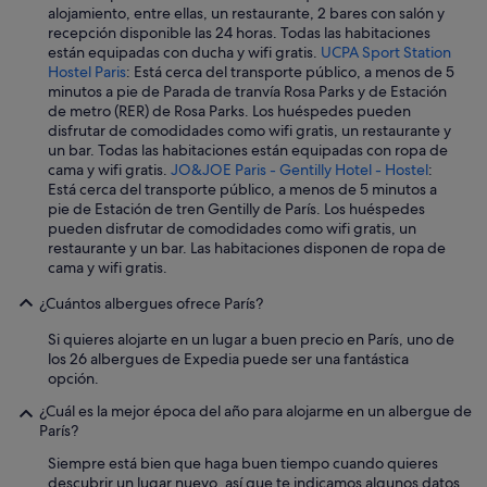
r
alojamiento, entre ellas, un restaurante, 2 bares con salón y
n
recepción disponible las 24 horas. Todas las habitaciones
a
están equipadas con ducha y wifi gratis.
UCPA Sport Station
d
Hostel Paris
: Está cerca del transporte público, a menos de 5
a
minutos a pie de Parada de tranvía Rosa Parks y de Estación
m
de metro (RER) de Rosa Parks. Los huéspedes pueden
a
disfrutar de comodidades como wifi gratis, un restaurante y
s
un bar. Todas las habitaciones están equipadas con ropa de
,
cama y wifi gratis.
JO&JOE Paris - Gentilly Hotel - Hostel
:
m
Está cerca del transporte público, a menos de 5 minutos a
u
pie de Estación de tren Gentilly de París. Los huéspedes
y
pueden disfrutar de comodidades como wifi gratis, un
l
restaurante y un bar. Las habitaciones disponen de ropa de
i
cama y wifi gratis.
m
p
¿Cuántos albergues ofrece París?
i
a
Si quieres alojarte en un lugar a buen precio en París, uno de
l
los 26 albergues de Expedia puede ser una fantástica
a
opción.
c
¿Cuál es la mejor época del año para alojarme en un albergue de
o
París?
c
i
Siempre está bien que haga buen tiempo cuando quieres
n
descubrir un lugar nuevo, así que te indicamos algunos datos