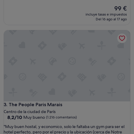
sobre
El
99 €
10,
precio
Excelente,
incluye tasas e impuestos
actual
(586 comentarios)
Del 16 ago al 17 ago
es
de
The People Paris Marais
99 €
The People Paris Marais
3. The People Paris Marais
Centro de la ciudad de París
8.2
8,2/10
Muy bueno
(1.216 comentarios)
sobre
"
"Muy buen hostal, y economico, solo le faltaba un gym para ser el
10,
M
hotel perfecto, pero por el precio y la ubicación (cerca de Notre
Muy