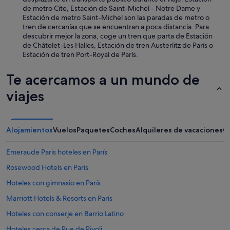
de metro Cite, Estación de Saint-Michel - Notre Dame y
Estación de metro Saint-Michel son las paradas de metro o
tren de cercanías que se encuentran a poca distancia. Para
descubrir mejor la zona, coge un tren que parta de Estación
de Châtelet-Les Halles, Estación de tren Austerlitz de París o
Estación de tren Port-Royal de París.
Te acercamos a un mundo de
viajes
Alojamientos
Vuelos
Paquetes
Coches
Alquileres de vacaciones
O
Emeraude Paris hoteles en París
Rosewood Hotels en París
Hoteles con gimnasio en París
Marriott Hotels & Resorts en París
Hoteles con conserje en Barrio Latino
Hoteles cerca de Rue de Rivoli