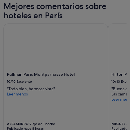
2 adultos.
Mejores comentarios sobre
l
Los
h
precios
hoteles en París
o
y
t
la
e
Pullman Paris Montparnasse Hotel
Hilton Par
disponibilidad
l
están
p
sujetos
e
a
r
cambios.
f
Pueden
e
aplicarse
c
términos
t
y
o
condiciones
Pullman Paris Montparnasse Hotel
Hilton Pa
,
adicionales.
10/10
Excelente
10/10
Excel
p
e
"Todo bien, hermosa vista"
"Buena op
r
Leer menos
Las camas
o
Leer men
p
o
r
e
l
ALEJANDRO
Viaje de 1 noche
MIGUEL A
Publicado hace 8 horas
Publicado h
p