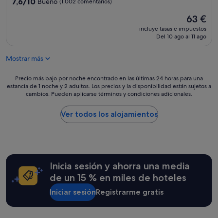
7.6
7,6/10
Bueno
(1.002 comentarios)
o
sobre
l
El
63 €
10,
o
precio
Bueno,
incluye tasas e impuestos
l
actual
(1.002 comentarios)
Del 10 ago al 11 ago
e
es
f
de
a
Mostrar más
63 €
l
t
Precio
Precio más bajo por noche encontrado en las últimas 24 horas para una
a
estancia de 1 noche y 2 adultos. Los precios y la disponibilidad están sujetos a
más
b
cambios. Pueden aplicarse términos y condiciones adicionales.
bajo
a
por
u
noche
Ver todos los alojamientos
n
encontrado
g
en
y
las
m
últimas
p
24 horas
a
Inicia sesión y ahorra una media
para
r
una
de un 15 % en miles de hoteles
a
estancia
s
Iniciar sesión
Registrarme gratis
de
e
1 noche
r
y
e