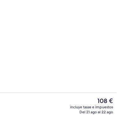
Exterior
El
108 €
precio
incluye tasas e impuestos
actual
Del 21 ago al 22 ago
es; se sirven almuerzos y cenas
Bar (en el alojamiento)
es
de
108 €