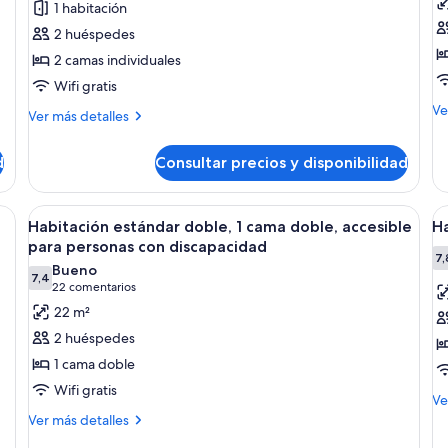
1 habitación
Habitación
H
2 huéspedes
estándar,
e
2 camas individuales
2
d
Wifi gratis
camas
1
M
individuales
c
Ve
Más
Ver más detalles
de
detalles
d
de
de
c
d
Consultar precios y disponibilidad
Ha
Habitación
s
es
estándar,
do
c
2
zación, tabla de planchar con plancha
Abrir
Escritorio, sistema de insonorización,
A
1
6
camas
Habitación estándar doble, 1 cama doble, accesible
Ha
ca
todas
t
individuales
para personas con discapacidad
do
las
la
7,
Bueno
co
7,4
fotos
f
7,4 de 10
(22 comentarios)
22 comentarios
so
de
d
ca
22 m²
Habitación
H
2 huéspedes
estándar
C
1 cama doble
doble,
1
Wifi gratis
1
c
M
Ve
de
Más
cama
Ver más detalles
d
de
detalles
doble,