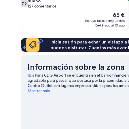
7.6
Bueno
7,6
sobre
127 comentarios
10,
El
65 €
Bueno,
precio
incluye tasas e impuestos
127 comentarios
actual
Del 9 ago al 10 ago
es
de
65 €
Inicia sesión para echar un vistazo a
puedes disfrutar. Cuantas más aven
Información sobre la zona
Ibis Paris CDG Airport se encuentra en el barrio financie
agradable para pasear que destaca por la proximidad al 
Centre Outlet son lugares imprescindibles para los amantes
turísticos como Parc Astérix. También merece la pena ace
Mostrar más
huéspedes les gusta este hotel por su excelente comunica
Charles-de-Gaulle Aéroport está a 3 minutos a pie.
Ver g