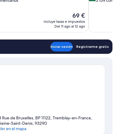
omentarios
3.159 comentarios
10,
Impresionante,
El
69 €
tarios
3.159 comentarios
precio
incluye tasas e impuestos
actual
Del 11 ago al 12 ago
es
de
69 €
Iniciar sesión
Registrarme gratis
3 Rue de Bruxelles, BP 11122, Tremblay-en-France,
Seine-Saint-Denis, 93290
Ver en el mapa