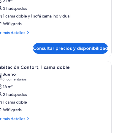
21 m²
abitación
3 huéspedes
stándar
1 cama doble y 1 sofá cama individual
oble,
Wifi gratis
ás
ama
r más detalles
talles
oble
on
Consultar precios y disponibilidad
bitación
ofá
tándar
ble,
ama
 tabla de planchar con plancha
brir
Una habitación de hotel moderna con una cama
8
bitación Confort, 1 cama doble
ma
odas
Bueno
ble
s
8
7,8 de 10
(51 comentarios)
51 comentarios
n
otos
fá
16 m²
e
ma
2 huéspedes
abitación
1 cama doble
onfort,
Wifi gratis
ama
ás
r más detalles
talles
oble