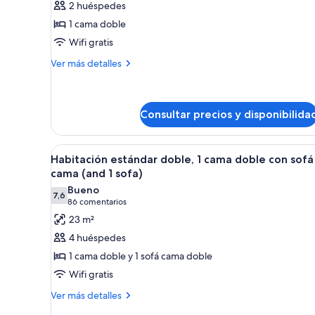
2 huéspedes
Habitación
1 cama doble
estándar
Wifi gratis
doble,
1
Más
Ver más detalles
detalles
cama
de
doble
Habitación
estándar
Consultar precios y disponibilida
doble,
1
Abrir
Escritorio, sistema de insonori
cama
6
Habitación estándar doble, 1 cama doble con sofá
doble
todas
cama (and 1 sofa)
las
Bueno
7,6
fotos
7,6 de 10
(86 comentarios)
86 comentarios
de
23 m²
Habitación
4 huéspedes
estándar
1 cama doble y 1 sofá cama doble
doble,
Wifi gratis
1
Más
cama
Ver más detalles
detalles
doble