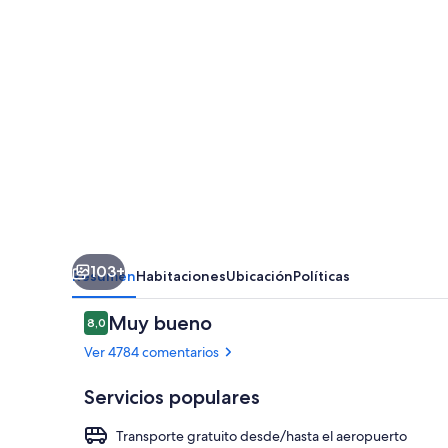
Airport
103+
Resumen
Habitaciones
Ubicación
Políticas
Comentarios
Muy bueno
8,0
8,0 de 10
Ver 4784 comentarios
Servicios populares
Transporte gratuito desde/hasta el aeropuerto