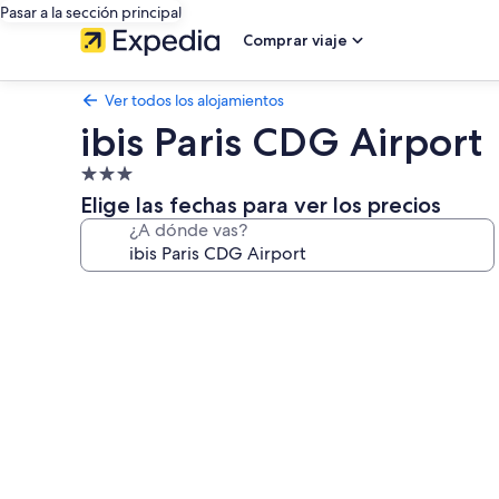
Pasar a la sección principal
Comprar viaje
Ver todos los alojamientos
ibis Paris CDG Airport
Alojamiento
de
Elige las fechas para ver los precios
3.0 estrellas
¿A dónde vas?
Galería
de
imágenes
de
ibis
Paris
CDG