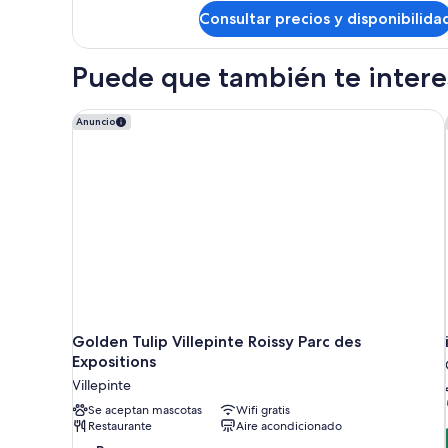
de
con
Consultar precios y disponibilida
Habitación
sofá
estándar
doble,
cama
Puede que también te interes
1
(and
cama
1
doble
Golden Tulip Villepinte Roissy Parc des Expositions
Anuncio
sofa)
con
sofá
cama
(and
1
sofa)
Golden Tulip Villepinte Roissy Parc des
Expositions
Villepinte
Se aceptan mascotas
Wifi gratis
Restaurante
Aire acondicionado