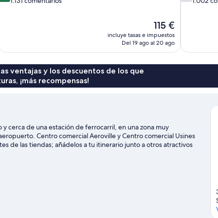
1.131 comentarios
1.002 c
10,
10,
Muy
Bueno,
El
115 €
bueno,
1.002 comen
precio
1.131 comentarios
incluye tasas e impuestos
actual
Del 19 ago al 20 ago
es
de
115 €
 las ventajas y los descuentos de los que
turas, ¡más recompensas!
ro y cerca de una estación de ferrocarril, en una zona muy
aeropuerto. Centro comercial Aeroville y Centro comercial Usines
 de las tiendas; añádelos a tu itinerario junto a otros atractivos
rcarse a Centro de Exposiciones de Villepinte y O'Parinor. A los
ción con el transporte público: la Estación de tren de Roissy
uía de viaje de Tremblay-en-France