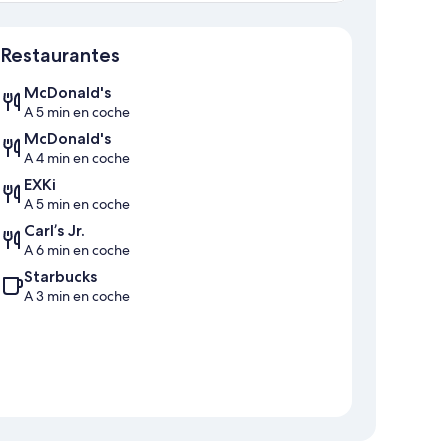
Mapa
Restaurantes
McDonald's
A 5 min en coche
McDonald's
A 4 min en coche
EXKi
A 5 min en coche
Carl’s Jr.
A 6 min en coche
Starbucks
A 3 min en coche