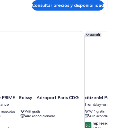
bitación
Consultar precios y disponibilidad
nfort,
ma
ble
PRIME - Roissy - Aéroport Paris CDG
citizenM Paris Charle
Anuncio
 PRIME - Roissy - Aéroport Paris CDG
citizenM Paris Charl
rance
Tremblay-en-France
 mascotas
Wifi gratis
Wifi gratis
e
Aire acondicionado
Aire acondicionado
9.2
Impresionante
9,2
sobre