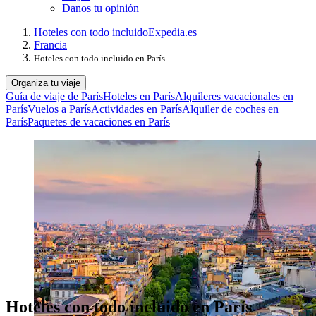
Danos tu opinión
Hoteles con todo incluido
Expedia.es
Francia
Hoteles con todo incluido en París
Organiza tu viaje
Guía de viaje de París
Hoteles en París
Alquileres vacacionales en
París
Vuelos a París
Actividades en París
Alquiler de coches en
París
Paquetes de vacaciones en París
Hoteles con todo incluido en París