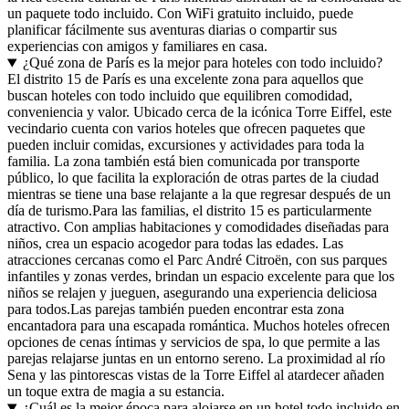
un paquete todo incluido. Con WiFi gratuito incluido, puede
planificar fácilmente sus aventuras diarias o compartir sus
experiencias con amigos y familiares en casa.
¿Qué zona de París es la mejor para hoteles con todo incluido?
El distrito 15 de París es una excelente zona para aquellos que
buscan hoteles con todo incluido que equilibren comodidad,
conveniencia y valor. Ubicado cerca de la icónica Torre Eiffel, este
vecindario cuenta con varios hoteles que ofrecen paquetes que
pueden incluir comidas, excursiones y actividades para toda la
familia. La zona también está bien comunicada por transporte
público, lo que facilita la exploración de otras partes de la ciudad
mientras se tiene una base relajante a la que regresar después de un
día de turismo.Para las familias, el distrito 15 es particularmente
atractivo. Con amplias habitaciones y comodidades diseñadas para
niños, crea un espacio acogedor para todas las edades. Las
atracciones cercanas como el Parc André Citroën, con sus parques
infantiles y zonas verdes, brindan un espacio excelente para que los
niños se relajen y jueguen, asegurando una experiencia deliciosa
para todos.Las parejas también pueden encontrar esta zona
encantadora para una escapada romántica. Muchos hoteles ofrecen
opciones de cenas íntimas y servicios de spa, lo que permite a las
parejas relajarse juntas en un entorno sereno. La proximidad al río
Sena y las pintorescas vistas de la Torre Eiffel al atardecer añaden
un toque extra de magia a su estancia.
¿Cuál es la mejor época para alojarse en un hotel todo incluido en