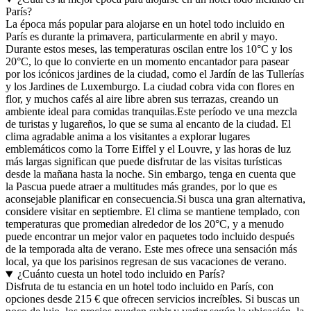
París?
La época más popular para alojarse en un hotel todo incluido en
París es durante la primavera, particularmente en abril y mayo.
Durante estos meses, las temperaturas oscilan entre los 10°C y los
20°C, lo que lo convierte en un momento encantador para pasear
por los icónicos jardines de la ciudad, como el Jardín de las Tullerías
y los Jardines de Luxemburgo. La ciudad cobra vida con flores en
flor, y muchos cafés al aire libre abren sus terrazas, creando un
ambiente ideal para comidas tranquilas.Este período ve una mezcla
de turistas y lugareños, lo que se suma al encanto de la ciudad. El
clima agradable anima a los visitantes a explorar lugares
emblemáticos como la Torre Eiffel y el Louvre, y las horas de luz
más largas significan que puede disfrutar de las visitas turísticas
desde la mañana hasta la noche. Sin embargo, tenga en cuenta que
la Pascua puede atraer a multitudes más grandes, por lo que es
aconsejable planificar en consecuencia.Si busca una gran alternativa,
considere visitar en septiembre. El clima se mantiene templado, con
temperaturas que promedian alrededor de los 20°C, y a menudo
puede encontrar un mejor valor en paquetes todo incluido después
de la temporada alta de verano. Este mes ofrece una sensación más
local, ya que los parisinos regresan de sus vacaciones de verano.
¿Cuánto cuesta un hotel todo incluido en París?
Disfruta de tu estancia en un hotel todo incluido en París, con
opciones desde 215 € que ofrecen servicios increíbles. Si buscas un